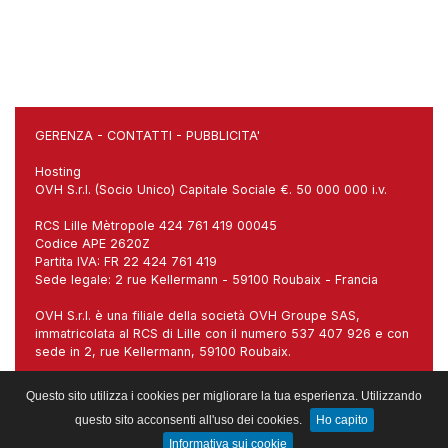
GERENZA
-
CONTATTI
-
PUBBLICITA'
Hosting
OVH S.r.l. (Socio Unico) Capitale Sociale €. 50 000 000 i.v.
RCS Lille Mètropole 424 761 419 00045
Codice APE 2620Z
Partita IVA: FR 22 424 761 419
Sede legale: 2 rue Kellermann - 59100 Roubaix - Francia
OVH S.r.l. è una filiale della società OVH Groupe SAS,
immatricolata al RCS di Lille con il numero 537 407 926 e con
sede in 2, rue Kellermann, 59100 Roubaix.
Sede italiana: Via Carlo Imbonati, 18, 20159 Milano (MI)
Questo sito utilizza i cookies per migliorare la tua esperienza. Utilizzando
questo sito acconsenti all'uso dei cookies.
Ho capito
Gestito da:
Web Project sas
Informativa sui cookie