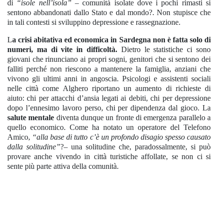
di
“isole nell’isola”
– comunità isolate dove i pochi rimasti si
sentono abbandonati dallo Stato e dal mondo?. Non stupisce che
in tali contesti si sviluppino depressione e rassegnazione.
L
a crisi abitativa ed economica in Sardegna non è fatta solo di
numeri, ma di vite in difficoltà.
Dietro le statistiche ci sono
giovani che rinunciano ai propri sogni, genitori che si sentono dei
falliti perché non riescono a mantenere la famiglia, anziani che
vivono gli ultimi anni in angoscia. Psicologi e assistenti sociali
nelle città come Alghero riportano un aumento di richieste di
aiuto: chi per attacchi d’ansia legati ai debiti, chi per depressione
dopo l’ennesimo lavoro perso, chi per dipendenza dal gioco. La
salute mentale
diventa dunque un fronte di emergenza parallelo a
quello economico. Come ha notato un operatore del Telefono
Amico,
“alla base di tutto c’è un profondo disagio spesso causato
dalla solitudine”
?– una solitudine che, paradossalmente, si può
provare anche vivendo in città turistiche affollate, se non ci si
sente più parte attiva della comunità.