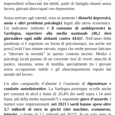
imprenditori schiacciati dai debiti, padri di famiglia rimasti senza
lavoro, giovani disoccupati con depressione.
Senza arrivare agli estremi, sono in aumento i
disturbi depressivi,
ansia e altri problemi psicologici
legati allo stress economico.
Un indicatore indiretto è
il consumo di antidepressivi in
Sardegna, superiore alla media nazionale (48,2 dosi
giornaliere ogni mille abitanti contro 44,6)?.
Nell’anno della
pandemia si è registrato un boom di psicofarmaci, ma anche nel
post-Covid l’uso rimane elevato, segno che molte persone faticano
a “ritrovare la serenità” in questo contesto incerto. Medici e
psicologi locali parlano di un crescente
mal di vivere
: attacchi di
panico, insonnia, senso di inutilità, specialmente tra i giovani
senza occupazione stabile e gli ultracinquantenni espulsi dal
mondo del lavoro.
Un altro campanello d’allarme è l’aumento di
dipendenze e
condotte autodistruttive
. La Sardegna purtroppo eccelle anche
per consumi di alcol e fumo (il 20,4% dei sardi sopra i 14 anni
fuma, più della media nazionale?) e soprattutto
gioco d’azzardo
. I
numeri sono impressionanti:
nel 2023 i sardi hanno speso oltre
3,7 miliardi di euro in giochi (slot machine, scommesse,
lotterie),
a fronte di 2,1 miliardi nel 2022?. In un solo anno la