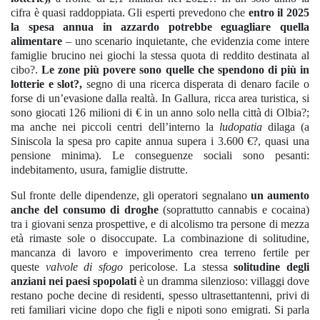
cifra è quasi raddoppiata. Gli esperti prevedono che
entro il 2025
la spesa annua in azzardo potrebbe eguagliare quella
alimentare
– uno scenario inquietante, che evidenzia come intere
famiglie brucino nei giochi la stessa quota di reddito destinata al
cibo?.
Le zone più povere sono quelle che spendono di più in
lotterie e slot?,
segno di una ricerca disperata di denaro facile o
forse di un’evasione dalla realtà. In Gallura, ricca area turistica, si
sono giocati 126 milioni di € in un anno solo nella città di Olbia?;
ma anche nei piccoli centri dell’interno la
ludopatia
dilaga (a
Siniscola la spesa pro capite annua supera i 3.600 €?, quasi una
pensione minima). Le conseguenze sociali sono pesanti:
indebitamento, usura, famiglie distrutte.
Sul fronte delle dipendenze, gli operatori segnalano
un aumento
anche del consumo di droghe
(soprattutto cannabis e cocaina)
tra i giovani senza prospettive, e di alcolismo tra persone di mezza
età rimaste sole o disoccupate. La combinazione di solitudine,
mancanza di lavoro e impoverimento crea terreno fertile per
queste
valvole di sfogo
pericolose. La stessa
solitudine degli
anziani nei paesi spopolati
è un dramma silenzioso: villaggi dove
restano poche decine di residenti, spesso ultrasettantenni, privi di
reti familiari vicine dopo che figli e nipoti sono emigrati. Si parla