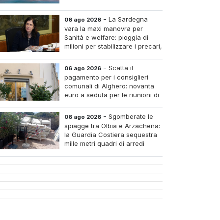
-
La Sardegna
06 ago 2026
vara la maxi manovra per
Sanità e welfare: pioggia di
milioni per stabilizzare i precari,
pagare i medici nei piccoli
tri e assumere infermieri fissi nelle case di riposo.
-
Scatta il
06 ago 2026
pagamento per i consiglieri
comunali di Alghero: novanta
euro a seduta per le riunioni di
luglio
-
Sgomberate le
06 ago 2026
spiagge tra Olbia e Arzachena:
la Guardia Costiera sequestra
mille metri quadri di arredi
abusivi