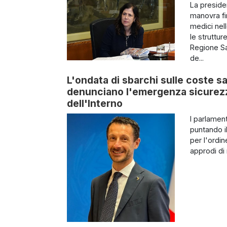
La preside
manovra fin
medici nel
le struttur
Regione Sa
de...
L'ondata di sbarchi sulle coste sa
denunciano l'emergenza sicurezza
dell'Interno
I parlamen
puntando il
per l'ordin
approdi di 