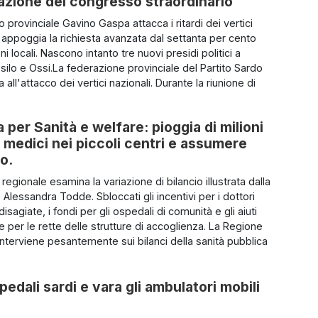
azione del congresso straordinario
io provinciale Gavino Gaspa attacca i ritardi dei vertici
e appoggia la richiesta avanzata dal settanta per cento
ni locali. Nascono intanto tre nuovi presidi politici a
silo e Ossi.La federazione provinciale del Partito Sardo
 all'attacco dei vertici nazionali. Durante la riunione di
per Sanità e welfare: pioggia di milioni
 i medici nei piccoli centri e assumere
so.
o regionale esamina la variazione di bilancio illustrata dalla
Alessandra Todde. Sbloccati gli incentivi per i dottori
disagiate, i fondi per gli ospedali di comunità e gli aiuti
ie per le rette delle strutture di accoglienza. La Regione
nterviene pesantemente sui bilanci della sanità pubblica
pedali sardi e vara gli ambulatori mobili