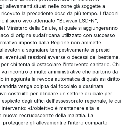
agli allevamenti situati nelle zone già soggette a
no ricevuto la precedente dose da più tempo. I flaconi
no il siero vivo attenuato "Bovivax LSD-N",
el Ministero della Salute, al quale si aggiungeranno
maco di origine sudafricana utilizzato con successo
normativo imposto dalla Regione non ammette
allevatori a segnalare tempestivamente ai presidi
ra, eventuali reazioni avverse o decessi del bestiame,
er chi tenta di ostacolare l'intervento sanitario. Chi
e va incontro a multe amministrative che partono da
 in aggiunta la revoca automatica di qualsiasi diritto
a mandria venga colpita dal focolaio e destinata
ivo costruito per blindare un settore cruciale per
splicito dagli uffici dell'assessorato regionale, le cui
l'intervento: «L’obiettivo è mantenere alta la
e nuove recrudescenze della malattia. La
er proteggere gli allevamenti e l’intero comparto