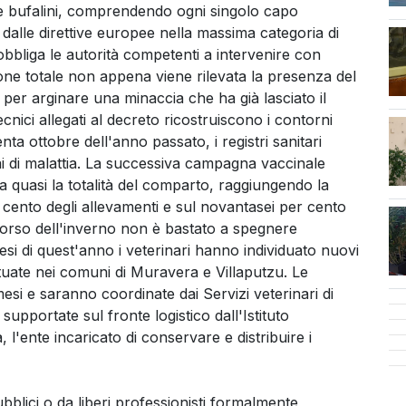
ni e bufalini, comprendendo ogni singolo capo
a dalle direttive europee nella massima categoria di
obbliga le autorità competenti a intervenire con
ione totale non appena viene rilevata la presenza del
 per arginare una minaccia che ha già lasciato il
ici allegati al decreto ricostruiscono i contorni
cen
nta ottobre dell'anno passato, i registri sanitari
 di malattia. La successiva campagna vaccinale
a quasi la totalità del comparto, raggiungendo la
cento degli allevamenti e sul novantasei per cento
 corso dell'inverno non è bastato a spegnere
esi di quest'anno i veterinari hanno individuato nuovi
situate nei comuni di Muravera e Villaputzu. Le
si e saranno coordinate dai Servizi veterinari di
 supportate sul fronte logistico dall'Istituto
l'ente incaricato di conservare e distribuire i
bblici o da liberi professionisti formalmente