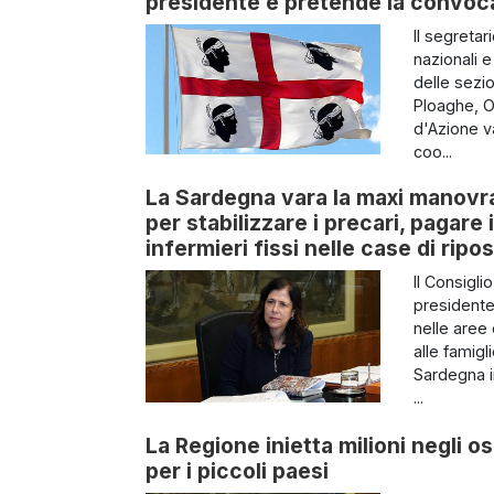
presidente e pretende la convoc
Il segretar
nazionali 
delle sezio
Ploaghe, O
d'Azione va
coo...
La Sardegna vara la maxi manovra 
per stabilizzare i precari, pagare
infermieri fissi nelle case di ripo
Il Consigli
presidente 
nelle aree 
alle famigl
Sardegna i
...
La Regione inietta milioni negli os
per i piccoli paesi