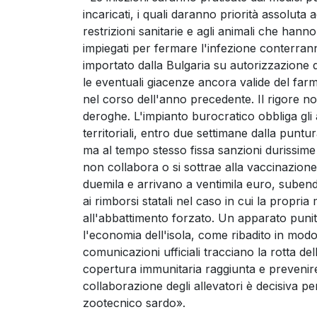
incaricati, i quali daranno priorità assoluta 
restrizioni sanitarie e agli animali che han
impiegati per fermare l'infezione conterran
importato dalla Bulgaria su autorizzazione d
le eventuali giacenze ancora valide del far
nel corso dell'anno precedente. Il rigore 
deroghe. L'impianto burocratico obbliga gli 
territoriali, entro due settimane dalla puntu
ma al tempo stesso fissa sanzioni durissime p
non collabora o si sottrae alla vaccinazion
duemila e arrivano a ventimila euro, subendo
ai rimborsi statali nel caso in cui la propri
all'abbattimento forzato. Un apparato punit
l'economia dell'isola, come ribadito in modo e
comunicazioni ufficiali tracciano la rotta del
copertura immunitaria raggiunta e prevenir
collaborazione degli allevatori è decisiva p
zootecnico sardo».