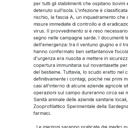
per tutti gli stabilimenti che ospitano bovi
detenuto sull'isola. L'infezione è classificat
rischio, la fascia A, un inquadramento che 
misure immediate di controllo e di eradicaz
virus. Il provvedimento si è reso necessario
segno nelle campagne sarde. I documenti tecn
dell'emergenza: tra il ventuno giugno e il tre
hanno confermato ben settantanove focolai
d'urgenza era riuscita a mettere in sicurezz
copertura immunitaria sul novantasette per 
del bestiame. Tuttavia, lo scudo eretto nel
definitivamente i contagi, poiché nei primi m
casi all'interno di alcune aziende agricole 
operazioni sul campo dureranno circa sei me
Sanità animale delle aziende sanitarie locali,
Zooprofilattico Sperimentale della Sardegna, 
farmaci.
Le iniezioni saranno praticate dai medici pu