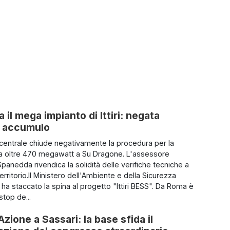
 il mega impianto di Ittiri: negata
di accumulo
 centrale chiude negativamente la procedura per la
da oltre 470 megawatt a Su Dragone. L'assessore
panedda rivendica la solidità delle verifiche tecniche a
territorio.Il Ministero dell'Ambiente e della Sicurezza
 ha staccato la spina al progetto "Ittiri BESS". Da Roma è
stop de...
Azione a Sassari: la base sfida il