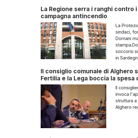
La Regione serra i ranghi contro i 
campagna antincendio
La Protezi
sindaci, fo
Domani matt
stampa.Dom
soccorsi si
in Sardegna
Il consiglio comunale di Alghero s
Fertilia e la Lega boccia la spes
Il consigl
invoca l'a
struttura a
Alghero reg