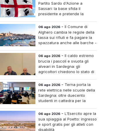
Partito Sardo d'Azione a
Sassari: la base sfida il
presidente e pretende la
convocazione del congresso
aordinario
-
Il Comune di
06 ago 2026
Alghero cambia le regole della
tassa sui rifiuti e fa pagare la
spazzatura anche alle barche -
Le tariffe e il calcolo
-
Il caldo estremo
06 ago 2026
brucia i pascoli e svuota gli
alveari in Sardegna: gli
agricoltori chiedono lo stato di
calamità
-
Terna porta la
06 ago 2026
rete elettrica nelle scuole della
Sardegna: oltre duecento
studenti in cattedra per la
transizione energetica
-
L'Esercito apre la
06 ago 2026
sua spiaggia al Poetto: ingresso
e sport gratis per gli atleti con
disabilità