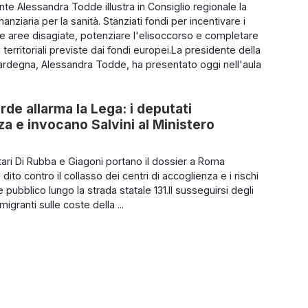
nte Alessandra Todde illustra in Consiglio regionale la
anziaria per la sanità. Stanziati fondi per incentivare i
le aree disagiate, potenziare l'elisoccorso e completare
e territoriali previste dai fondi europei.La presidente della
rdegna, Alessandra Todde, ha presentato oggi nell'aula
rde allarma la Lega: i deputati
 e invocano Salvini al Ministero
tari Di Rubba e Giagoni portano il dossier a Roma
 dito contro il collasso dei centri di accoglienza e i rischi
e pubblico lungo la strada statale 131.Il susseguirsi degli
migranti sulle coste della ...