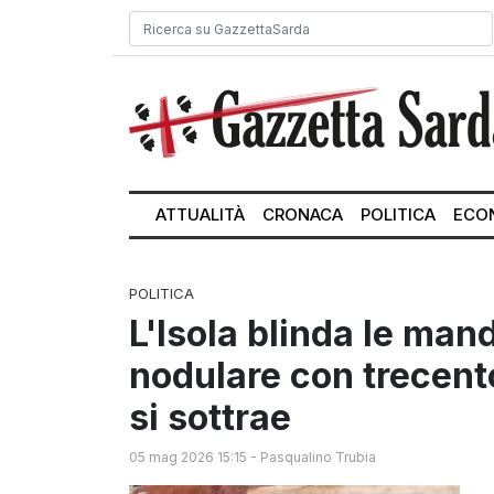
ATTUALITÀ
CRONACA
POLITICA
ECO
POLITICA
L'Isola blinda le man
nodulare con trecento
si sottrae
05 mag 2026 15:15
-
Pasqualino Trubia