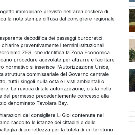
rogetto immobiliare previsto nell'area costiera di
ca la nota stampa diffusa dal consigliere regionale
rasparente decodifica dei passaggi burocratici
cen
chiarire preventivamente i termini istituzionali
ll'acronimo ZES, che identifica la Zona Economica
plicano procedure agevolate per attrarre e facilitare
dro normativo si inserisce l'Autorizzazione Unica,
ta struttura commissariale del Governo centrale
, tutti i singoli nulla osta e i visti ambientali o
ere. La revoca di tale autorizzazione, citata nella
ale del permesso precedentemente concesso alla
ilizio denominato Tavolara Bay.
hiarazioni del consigliere Li Gioi contenute nel
o raccolto le istanze dei cittadini e delle
taglia di correttezza per la tutela di un territorio