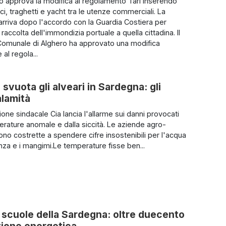
io approva la modifica al regolamento Tari inserendo
i, traghetti e yacht tra le utenze commerciali. La
arriva dopo l'accordo con la Guardia Costiera per
a raccolta dell'immondizia portuale a quella cittadina. Il
Comunale di Alghero ha approvato una modifica
 al regola...
 svuota gli alveari in Sardegna: gli
alamità
one sindacale Cia lancia l'allarme sui danni provocati
erature anomale e dalla siccità. Le aziende agro-
ono costrette a spendere cifre insostenibili per l'acqua
za e i mangimi.Le temperature fisse ben...
le scuole della Sardegna: oltre duecento
izione energetica