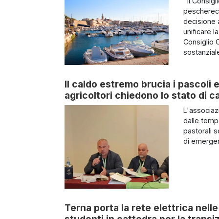
Il Consigl
pescherecc
decisione 
unificare l
Consiglio 
sostanziale
Il caldo estremo brucia i pascoli e
agricoltori chiedono lo stato di c
L'associazi
dalle temp
pastorali s
di emergen
Terna porta la rete elettrica nel
studenti in cattedra per la trans