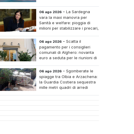
-
La Sardegna
06 ago 2026
vara la maxi manovra per
Sanità e welfare: pioggia di
milioni per stabilizzare i precari,
pagare i medici nei piccoli
tri e assumere infermieri fissi nelle case di riposo.
-
Scatta il
06 ago 2026
pagamento per i consiglieri
comunali di Alghero: novanta
euro a seduta per le riunioni di
luglio
-
Sgomberate le
06 ago 2026
spiagge tra Olbia e Arzachena:
la Guardia Costiera sequestra
mille metri quadri di arredi
abusivi