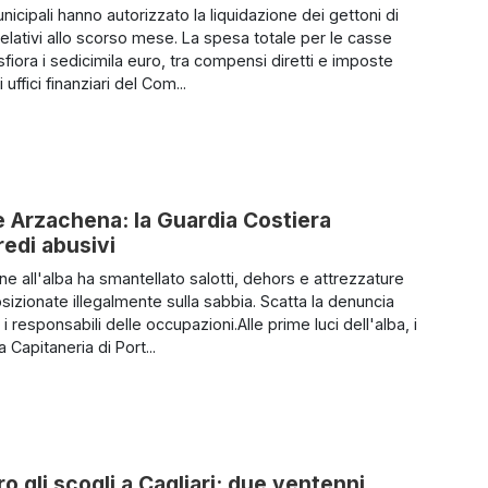
municipali hanno autorizzato la liquidazione dei gettoni di
elativi allo scorso mese. La spesa totale per le casse
fiora i sedicimila euro, tra compensi diretti e imposte
i uffici finanziari del Com...
e Arzachena: la Guardia Costiera
redi abusivi
ne all'alba ha smantellato salotti, dehors e attrezzature
sizionate illegalmente sulla sabbia. Scatta la denuncia
i responsabili delle occupazioni.Alle prime luci dell'alba, i
la Capitaneria di Port...
ro gli scogli a Cagliari: due ventenni