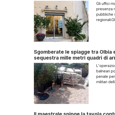
Gli uffici 
presenza r
pubbliche s
regionali.Gl
Sgomberate le spiagge tra Olbia 
sequestra mille metri quadri di ar
L'operazio
balneari po
penale per 
militari del
Il maestrale spinge la tavola cont