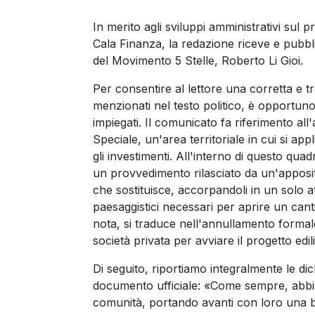
In merito agli sviluppi amministrativi sul p
Cala Finanza, la redazione riceve e pubbli
del Movimento 5 Stelle, Roberto Li Gioi.
Per consentire al lettore una corretta e t
menzionati nel testo politico, è opportuno 
impiegati. Il comunicato fa riferimento a
Speciale, un'area territoriale in cui si ap
gli investimenti. All'interno di questo qua
un provvedimento rilasciato da un'apposi
che sostituisce, accorpandoli in un solo atto
paesaggistici necessari per aprire un canti
nota, si traduce nell'annullamento form
società privata per avviare il progetto ed
Di seguito, riportiamo integralmente le dic
documento ufficiale: «Come sempre, abbiam
comunità, portando avanti con loro una bat