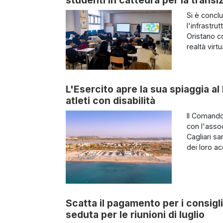
Si è concl
l'infrastrut
Oristano co
realtà virt
L'Esercito apre la sua spiaggia al
atleti con disabilità
Il Comando
con l'asso
Cagliari s
dei loro a
Scatta il pagamento per i consigl
seduta per le riunioni di luglio