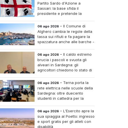
Partito Sardo d'Azione a
Sassari: la base sfida il
presidente e pretende la
convocazione del congresso
aordinario
-
Il Comune di
06 ago 2026
Alghero cambia le regole della
tassa sui rifiuti e fa pagare la
spazzatura anche alle barche -
Le tariffe e il calcolo
-
Il caldo estremo
06 ago 2026
brucia i pascoli e svuota gli
alveari in Sardegna: gli
agricoltori chiedono lo stato di
calamità
-
Terna porta la
06 ago 2026
rete elettrica nelle scuole della
Sardegna: oltre duecento
studenti in cattedra per la
transizione energetica
-
L'Esercito apre la
06 ago 2026
sua spiaggia al Poetto: ingresso
e sport gratis per gli atleti con
disabilità