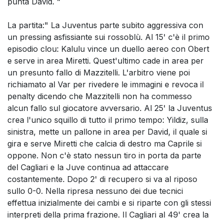
punta David. "
La partita:" La Juventus parte subito aggressiva con
un pressing asfissiante sui rossoblù. Al 15' c'è il primo
episodio clou: Kalulu vince un duello aereo con Obert
e serve in area Miretti. Quest'ultimo cade in area per
un presunto fallo di Mazzitelli. L'arbitro viene poi
richiamato al Var per rivedere le immagini e revoca il
penalty dicendo che Mazzitelli non ha commesso
alcun fallo sul giocatore avversario. Al 25' la Juventus
crea l'unico squillo di tutto il primo tempo: Yildiz, sulla
sinistra, mette un pallone in area per David, il quale si
gira e serve Miretti che calcia di destro ma Caprile si
oppone. Non c'è stato nessun tiro in porta da parte
del Cagliari e la Juve continua ad attaccare
costantemente. Dopo 2' di recupero si va al riposo
sullo 0-0. Nella ripresa nessuno dei due tecnici
effettua inizialmente dei cambi e si riparte con gli stessi
interpreti della prima frazione. Il Cagliari al 49' crea la