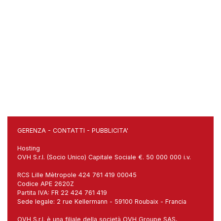
GERENZA
-
CONTATTI
-
PUBBLICITA'
Hosting
OVH S.r.l. (Socio Unico) Capitale Sociale €. 50 000 000 i.v.
RCS Lille Mètropole 424 761 419 00045
Codice APE 2620Z
Partita IVA: FR 22 424 761 419
Sede legale: 2 rue Kellermann - 59100 Roubaix - Francia
OVH S.r.l. è una filiale della società OVH Groupe SAS,