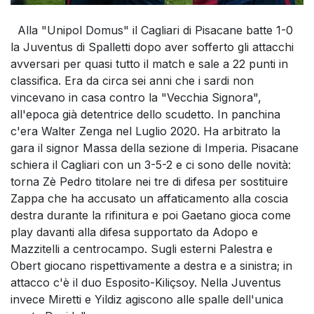
Alla "Unipol Domus" il Cagliari di Pisacane batte 1-0
la Juventus di Spalletti dopo aver sofferto gli attacchi
avversari per quasi tutto il match e sale a 22 punti in
classifica. Era da circa sei anni che i sardi non
vincevano in casa contro la "Vecchia Signora",
all'epoca già detentrice dello scudetto. In panchina
c'era Walter Zenga nel Luglio 2020. Ha arbitrato la
gara il signor Massa della sezione di Imperia. Pisacane
schiera il Cagliari con un 3-5-2 e ci sono delle novità:
torna Zè Pedro titolare nei tre di difesa per sostituire
Zappa che ha accusato un affaticamento alla coscia
destra durante la rifinitura e poi Gaetano gioca come
play davanti alla difesa supportato da Adopo e
Mazzitelli a centrocampo. Sugli esterni Palestra e
Obert giocano rispettivamente a destra e a sinistra; in
attacco c'è il duo Esposito-Kiliçsoy. Nella Juventus
invece Miretti e Yildiz agiscono alle spalle dell'unica