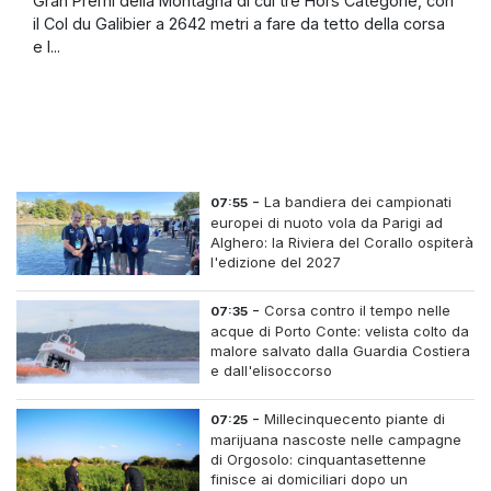
Gran Premi della Montagna di cui tre Hors Catégorie, con
il Col du Galibier a 2642 metri a fare da tetto della corsa
e l...
-
La bandiera dei campionati
07:55
europei di nuoto vola da Parigi ad
Alghero: la Riviera del Corallo ospiterà
l'edizione del 2027
-
Corsa contro il tempo nelle
07:35
acque di Porto Conte: velista colto da
malore salvato dalla Guardia Costiera
e dall'elisoccorso
-
Millecinquecento piante di
07:25
marijuana nascoste nelle campagne
di Orgosolo: cinquantasettenne
finisce ai domiciliari dopo un