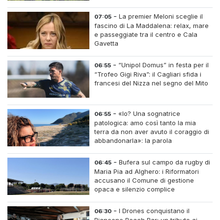
inseguimento tra i cespugli
-
La premier Meloni sceglie il
07:05
fascino di La Maddalena: relax, mare
e passeggiate tra il centro e Cala
Gavetta
-
“Unipol Domus” in festa per il
06:55
“Trofeo Gigi Riva”: il Cagliari sfida i
francesi del Nizza nel segno del Mito
-
«Io? Una sognatrice
06:55
patologica: amo così tanto la mia
terra da non aver avuto il coraggio di
abbandonarla»: la parola
all'imprenditrice Sabrina Caredda
-
Bufera sul campo da rugby di
06:45
Maria Pia ad Alghero: i Riformatori
accusano il Comune di gestione
opaca e silenzio complice
-
I Drones conquistano il
06:30
Biancone Beach Bar: un tributo ai