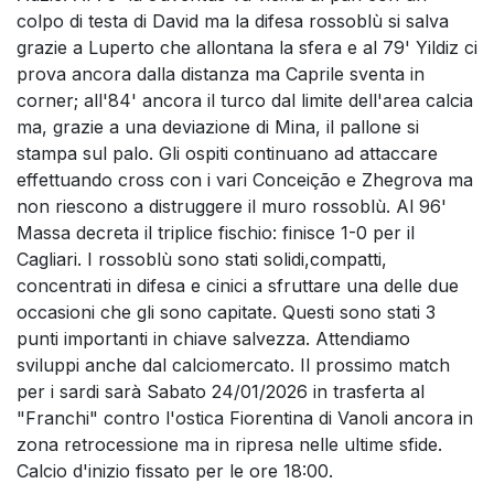
colpo di testa di David ma la difesa rossoblù si salva
grazie a Luperto che allontana la sfera e al 79' Yildiz ci
prova ancora dalla distanza ma Caprile sventa in
corner; all'84' ancora il turco dal limite dell'area calcia
ma, grazie a una deviazione di Mina, il pallone si
stampa sul palo. Gli ospiti continuano ad attaccare
effettuando cross con i vari Conceição e Zhegrova ma
non riescono a distruggere il muro rossoblù. Al 96'
Massa decreta il triplice fischio: finisce 1-0 per il
Cagliari. I rossoblù sono stati solidi,compatti,
concentrati in difesa e cinici a sfruttare una delle due
occasioni che gli sono capitate. Questi sono stati 3
punti importanti in chiave salvezza. Attendiamo
sviluppi anche dal calciomercato. Il prossimo match
per i sardi sarà Sabato 24/01/2026 in trasferta al
"Franchi" contro l'ostica Fiorentina di Vanoli ancora in
zona retrocessione ma in ripresa nelle ultime sfide.
Calcio d'inizio fissato per le ore 18:00.