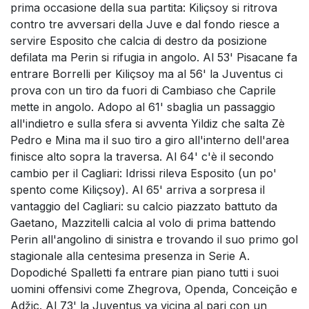
prima occasione della sua partita: Kiliçsoy si ritrova
contro tre avversari della Juve e dal fondo riesce a
servire Esposito che calcia di destro da posizione
defilata ma Perin si rifugia in angolo. Al 53' Pisacane fa
entrare Borrelli per Kiliçsoy ma al 56' la Juventus ci
prova con un tiro da fuori di Cambiaso che Caprile
mette in angolo. Adopo al 61' sbaglia un passaggio
all'indietro e sulla sfera si avventa Yildiz che salta Zè
Pedro e Mina ma il suo tiro a giro all'interno dell'area
finisce alto sopra la traversa. Al 64' c'è il secondo
cambio per il Cagliari: Idrissi rileva Esposito (un po'
spento come Kiliçsoy). Al 65' arriva a sorpresa il
vantaggio del Cagliari: su calcio piazzato battuto da
Gaetano, Mazzitelli calcia al volo di prima battendo
Perin all'angolino di sinistra e trovando il suo primo gol
stagionale alla centesima presenza in Serie A.
Dopodiché Spalletti fa entrare pian piano tutti i suoi
uomini offensivi come Zhegrova, Openda, Conceição e
Adžic. Al 73' la Juventus va vicina al pari con un