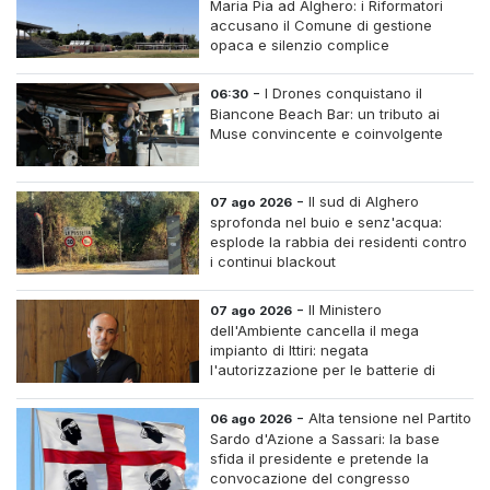
Maria Pia ad Alghero: i Riformatori
accusano il Comune di gestione
opaca e silenzio complice
-
I Drones conquistano il
06:30
Biancone Beach Bar: un tributo ai
Muse convincente e coinvolgente
-
Il sud di Alghero
07 ago 2026
sprofonda nel buio e senz'acqua:
esplode la rabbia dei residenti contro
i continui blackout
-
Il Ministero
07 ago 2026
dell'Ambiente cancella il mega
impianto di Ittiri: negata
l'autorizzazione per le batterie di
accumulo
-
Alta tensione nel Partito
06 ago 2026
Sardo d'Azione a Sassari: la base
sfida il presidente e pretende la
convocazione del congresso