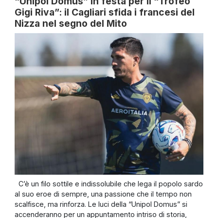
“Unipol Domus” in festa per il “Trofeo
Gigi Riva”: il Cagliari sfida i francesi del
Nizza nel segno del Mito
C’è un filo sottile e indissolubile che lega il popolo sardo
al suo eroe di sempre, una passione che il tempo non
scalfisce, ma rinforza. Le luci della “Unipol Domus” si
accenderanno per un appuntamento intriso di storia,