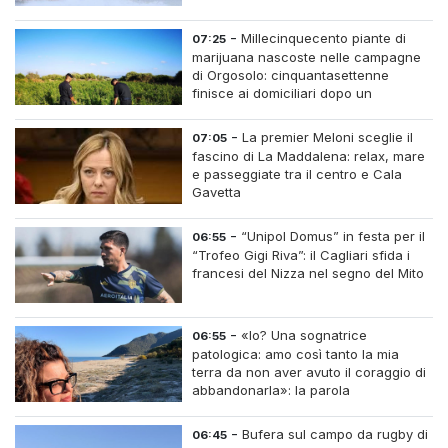
-
Millecinquecento piante di
07:25
marijuana nascoste nelle campagne
di Orgosolo: cinquantasettenne
finisce ai domiciliari dopo un
inseguimento tra i cespugli
-
La premier Meloni sceglie il
07:05
fascino di La Maddalena: relax, mare
e passeggiate tra il centro e Cala
Gavetta
-
“Unipol Domus” in festa per il
06:55
“Trofeo Gigi Riva”: il Cagliari sfida i
francesi del Nizza nel segno del Mito
-
«Io? Una sognatrice
06:55
patologica: amo così tanto la mia
terra da non aver avuto il coraggio di
abbandonarla»: la parola
all'imprenditrice Sabrina Caredda
-
Bufera sul campo da rugby di
06:45