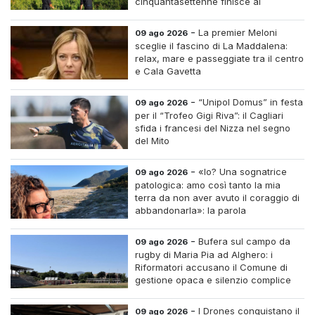
cinquantasettenne finisce ai
domiciliari dopo un inseguimento tra i
cespugli
-
La premier Meloni
09 ago 2026
sceglie il fascino di La Maddalena:
relax, mare e passeggiate tra il centro
e Cala Gavetta
-
“Unipol Domus” in festa
09 ago 2026
per il “Trofeo Gigi Riva”: il Cagliari
sfida i francesi del Nizza nel segno
del Mito
-
«Io? Una sognatrice
09 ago 2026
patologica: amo così tanto la mia
terra da non aver avuto il coraggio di
abbandonarla»: la parola
all'imprenditrice Sabrina Caredda
-
Bufera sul campo da
09 ago 2026
rugby di Maria Pia ad Alghero: i
Riformatori accusano il Comune di
gestione opaca e silenzio complice
-
I Drones conquistano il
09 ago 2026