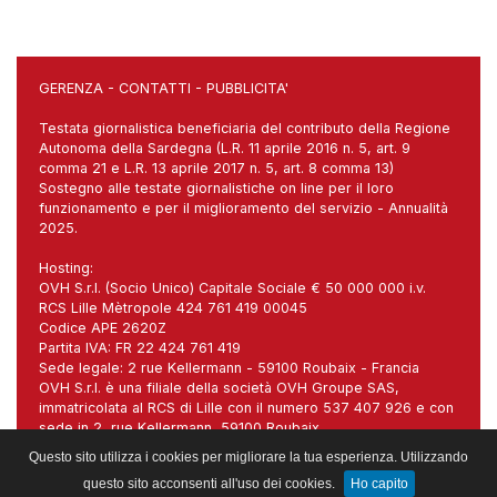
GERENZA
-
CONTATTI
-
PUBBLICITA'
Testata giornalistica beneficiaria del contributo della Regione
Autonoma della Sardegna (L.R. 11 aprile 2016 n. 5, art. 9
comma 21 e L.R. 13 aprile 2017 n. 5, art. 8 comma 13)
Sostegno alle testate giornalistiche on line per il loro
funzionamento e per il miglioramento del servizio - Annualità
2025.
Hosting:
OVH S.r.l. (Socio Unico) Capitale Sociale € 50 000 000 i.v.
RCS Lille Mètropole 424 761 419 00045
Codice APE 2620Z
Partita IVA: FR 22 424 761 419
Sede legale: 2 rue Kellermann - 59100 Roubaix - Francia
OVH S.r.l. è una filiale della società OVH Groupe SAS,
immatricolata al RCS di Lille con il numero 537 407 926 e con
sede in 2, rue Kellermann, 59100 Roubaix.
Sede italiana: Via Carlo Imbonati, 18, 20159 Milano (MI)
Questo sito utilizza i cookies per migliorare la tua esperienza. Utilizzando
questo sito acconsenti all'uso dei cookies.
Ho capito
Gestito da:
Web Project sas