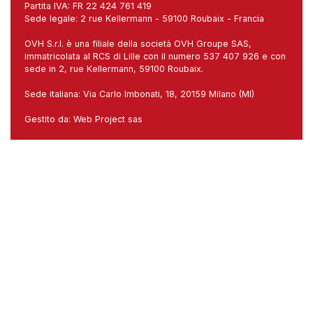
Partita IVA: FR 22 424 761 419
Sede legale: 2 rue Kellermann - 59100 Roubaix - Francia
OVH S.r.l. è una filiale della società OVH Groupe SAS,
immatricolata al RCS di Lille con il numero 537 407 926 e con
sede in 2, rue Kellermann, 59100 Roubaix.
Sede italiana: Via Carlo Imbonati, 18, 20159 Milano (MI)
Gestito da:
Web Project sas