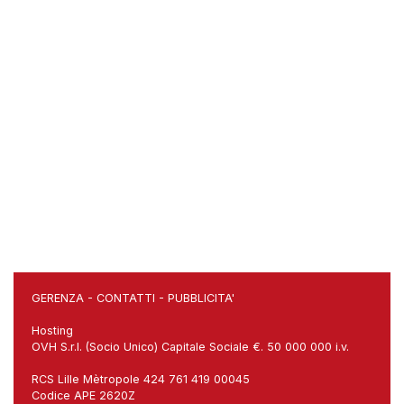
GERENZA
-
CONTATTI
-
PUBBLICITA'
Hosting
OVH S.r.l. (Socio Unico) Capitale Sociale €. 50 000 000 i.v.
RCS Lille Mètropole 424 761 419 00045
Codice APE 2620Z