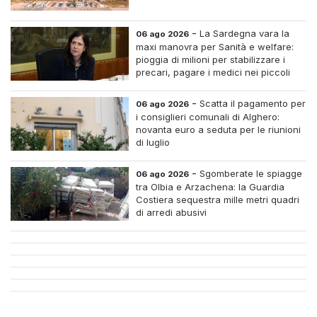
-
La Sardegna vara la
06 ago 2026
maxi manovra per Sanità e welfare:
pioggia di milioni per stabilizzare i
precari, pagare i medici nei piccoli
centri e assumere infermieri fissi nelle
case di riposo.
-
Scatta il pagamento per
06 ago 2026
i consiglieri comunali di Alghero:
novanta euro a seduta per le riunioni
di luglio
-
Sgomberate le spiagge
06 ago 2026
tra Olbia e Arzachena: la Guardia
Costiera sequestra mille metri quadri
di arredi abusivi