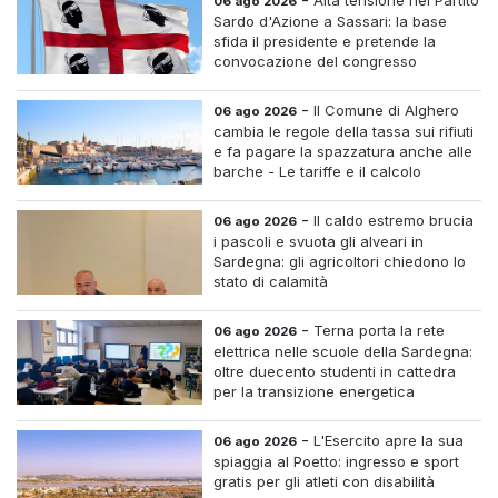
Alta tensione nel Partito
06 ago 2026
Sardo d'Azione a Sassari: la base
sfida il presidente e pretende la
convocazione del congresso
straordinario
-
Il Comune di Alghero
06 ago 2026
cambia le regole della tassa sui rifiuti
e fa pagare la spazzatura anche alle
barche - Le tariffe e il calcolo
-
Il caldo estremo brucia
06 ago 2026
i pascoli e svuota gli alveari in
Sardegna: gli agricoltori chiedono lo
stato di calamità
-
Terna porta la rete
06 ago 2026
elettrica nelle scuole della Sardegna:
oltre duecento studenti in cattedra
per la transizione energetica
-
L'Esercito apre la sua
06 ago 2026
spiaggia al Poetto: ingresso e sport
gratis per gli atleti con disabilità