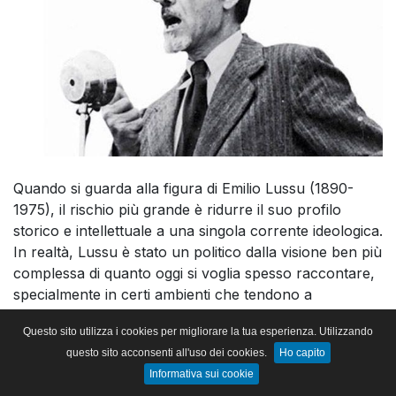
Quando si guarda alla figura di Emilio Lussu (1890-
1975), il rischio più grande è ridurre il suo profilo
storico e intellettuale a una singola corrente ideologica.
In realtà, Lussu è stato un politico dalla visione ben più
complessa di quanto oggi si voglia spesso raccontare,
specialmente in certi ambienti che tendono a
“riappropriarsene” in senso univoco. Tanto la sinistra,
Questo sito utilizza i cookies per migliorare la tua esperienza. Utilizzando
quanto altre forze politiche, lo hanno citato o
questo sito acconsenti all'uso dei cookies.
Ho capito
celebrato come esempio di “padre nobile” in funzione
Informativa sui cookie
delle rispettive narrazioni. Tuttavia, la sua traiettoria