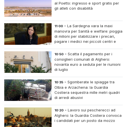
al Poetto: ingresso e sport gratis per
gli atleti con disabilità
-
La Sardegna vara la maxi
11:00
manovra per Sanità e welfare: pioggia
di milioni per stabilizzare i precari,
pagare i medici nei piccoli centri e
assumere infermieri fissi nelle case di
riposo.
-
Scatta il pagamento per i
10:50
consiglieri comunali di Alghero:
novanta euro a seduta per le riunioni
di luglio
-
Sgomberate le spiagge tra
10:35
Olbia e Arzachena: la Guardia
Costiera sequestra mille metri quadri
di arredi abusivi
-
Lavoro sui pescherecci ad
10:20
Alghero: la Guardia Costiera convoca
i candidati per un posto da mozzo