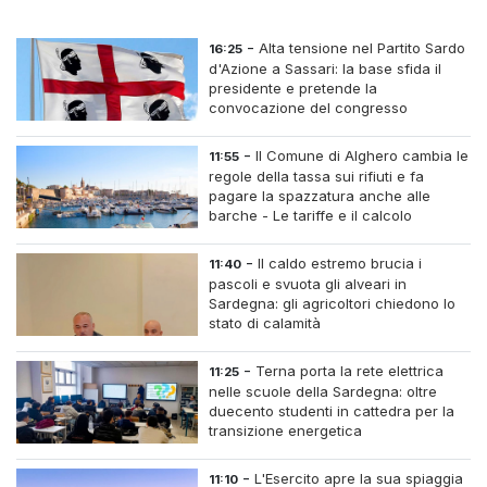
-
Alta tensione nel Partito Sardo
16:25
d'Azione a Sassari: la base sfida il
presidente e pretende la
convocazione del congresso
straordinario
-
Il Comune di Alghero cambia le
11:55
regole della tassa sui rifiuti e fa
pagare la spazzatura anche alle
barche - Le tariffe e il calcolo
-
Il caldo estremo brucia i
11:40
pascoli e svuota gli alveari in
Sardegna: gli agricoltori chiedono lo
stato di calamità
-
Terna porta la rete elettrica
11:25
nelle scuole della Sardegna: oltre
duecento studenti in cattedra per la
transizione energetica
-
L'Esercito apre la sua spiaggia
11:10