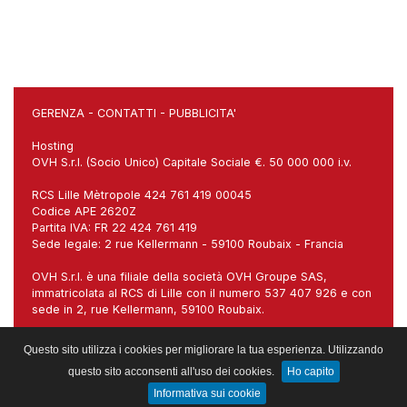
GERENZA
-
CONTATTI
-
PUBBLICITA'
Hosting
OVH S.r.l. (Socio Unico) Capitale Sociale €. 50 000 000 i.v.
RCS Lille Mètropole 424 761 419 00045
Codice APE 2620Z
Partita IVA: FR 22 424 761 419
Sede legale: 2 rue Kellermann - 59100 Roubaix - Francia
OVH S.r.l. è una filiale della società OVH Groupe SAS,
immatricolata al RCS di Lille con il numero 537 407 926 e con
sede in 2, rue Kellermann, 59100 Roubaix.
Sede italiana: Via Carlo Imbonati, 18, 20159 Milano (MI)
Questo sito utilizza i cookies per migliorare la tua esperienza. Utilizzando
questo sito acconsenti all'uso dei cookies.
Ho capito
Gestito da:
Web Project sas
Informativa sui cookie