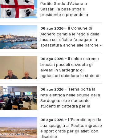
Partito Sardo d'Azione a
Sassari: la base sfida il
presidente e pretende la
convocazione del congresso
aordinario
-
Il Comune di
06 ago 2026
Alghero cambia le regole della
tassa sui rifiuti e fa pagare la
spazzatura anche alle barche -
Le tariffe e il calcolo
-
Il caldo estremo
06 ago 2026
brucia i pascoli e svuota gli
alveari in Sardegna: gli
agricoltori chiedono lo stato di
calamità
-
Terna porta la
06 ago 2026
rete elettrica nelle scuole della
Sardegna: oltre duecento
studenti in cattedra per la
transizione energetica
-
L'Esercito apre la
06 ago 2026
sua spiaggia al Poetto: ingresso
e sport gratis per gli atleti con
disabilità