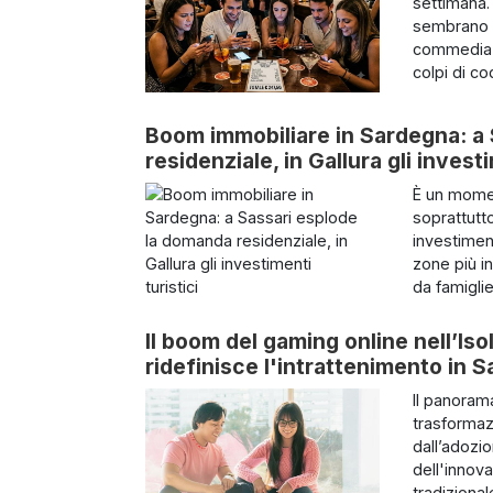
settimana. 
sembrano o
commedia d
colpi di co
Boom immobiliare in Sardegna: a
residenziale, in Gallura gli investi
È un momen
soprattutt
investiment
zone più i
da famiglie
Il boom del gaming online nell’Is
ridefinisce l'intrattenimento in 
Il panoram
trasformaz
dall’adozi
dell'innov
tradizional