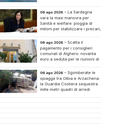
-
La Sardegna
06 ago 2026
vara la maxi manovra per
Sanità e welfare: pioggia di
milioni per stabilizzare i precari,
pagare i medici nei piccoli
tri e assumere infermieri fissi nelle case di riposo.
-
Scatta il
06 ago 2026
pagamento per i consiglieri
comunali di Alghero: novanta
euro a seduta per le riunioni di
luglio
-
Sgomberate le
06 ago 2026
spiagge tra Olbia e Arzachena:
la Guardia Costiera sequestra
mille metri quadri di arredi
abusivi