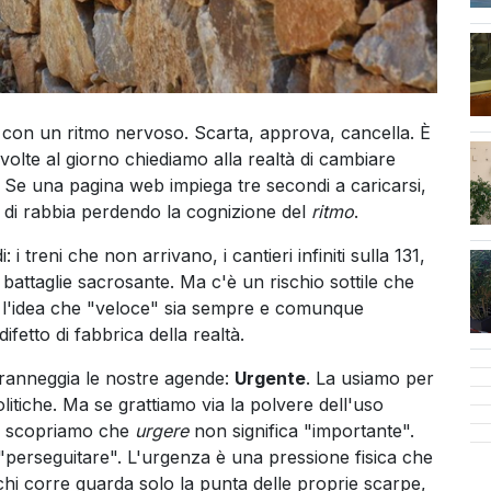
e con un ritmo nervoso. Scarta, approva, cancella. È
cen
 volte al giorno chiediamo alla realtà di cambiare
e. Se una pagina web impiega tre secondi a caricarsi,
o di rabbia perdendo la cognizione del
ritmo
.
i treni che non arrivano, i cantieri infiniti sulla 131,
battaglie sacrosante. Ma c'è un rischio sottile che
ni: l'idea che "veloce" sia sempre e comunque
ifetto di fabbrica della realtà.
ranneggia le nostre agende:
Urgente
. La usiamo per
olitiche. Ma se grattiamo via la polvere dell'uso
a, scopriamo che
urgere
non significa "importante".
"perseguitare". L'urgenza è una pressione fisica che
 chi corre guarda solo la punta delle proprie scarpe,