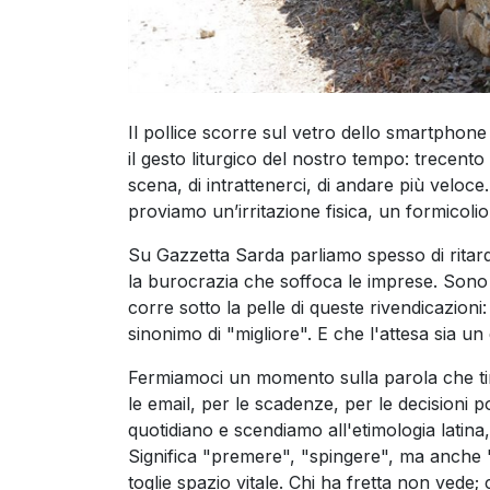
Il pollice scorre sul vetro dello smartphon
il gesto liturgico del nostro tempo: trecento
scena, di intrattenerci, di andare più veloc
proviamo un’irritazione fisica, un formicoli
Su Gazzetta Sarda parliamo spesso di ritardi: 
la burocrazia che soffoca le imprese. Sono 
corre sotto la pelle di queste rivendicazio
sinonimo di "migliore". E che l'attesa sia un d
Fermiamoci un momento sulla parola che ti
le email, per le scadenze, per le decisioni p
quotidiano e scendiamo all'etimologia latin
Significa "premere", "spingere", ma anche 
toglie spazio vitale. Chi ha fretta non vede;