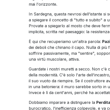
mai l'orizzonte.
In Sardegna, questa nevrosi dell'istante si 
a spiegare il concetto di "tutto e subito" a
Provate a spiegarlo al mosto che deve ferme
implicita, scritta nel paesaggio: la resistenza
È qui che recuperiamo un'altra parola:
Paz
dei deboli che chinano il capo. Nulla di più 
soffrire passivamente, ma "sentire", soppor
una virtù muscolare, attiva.
Guardate i nostri muretti a secco. Non c'è c
della modernità. C'è solo l'arte dell'incastr
il suo vuoto da riempire. Se il costruttore a
in una betoniera: il muro sarebbe sorto in 
Invece è lì da cent'anni, perché ha accettat
Dobbiamo imparare a distinguere la
Perdit
burocratico, l'inefficienza colpevole, e va 