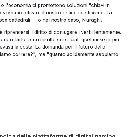
 o l'economia ci promettono soluzioni "chiavi in
dovremmo attivare il nostro antico scetticismo. La
isce cattedrali — o nel nostro caso, Nuraghi.
 riprendersi il diritto di coniugare i verbi lentamente.
 o non farlo, a un insulto sui social, quel mese in più
vasti la costa. La domanda per il futuro della
iamo correre?", ma "quanto solidamente sappiamo
gica delle piattaforme di digital gaming