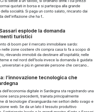
Ci si siede a un tavolo, si ordinano drink i cui prezzi
rmai quotati in borsa e si partecipa alla grande
ella socialità. Si paga un conto salato, rincarato dai
da dell'inflazione che ha f...
 Sassari esplode la domanda
menti turistici
to di boom per il mercato immobiliare sardo:
o nelle zone costiere chi compra casa lo fa a scopo di
o, rilevando immobili da destinare all’ospitalità; nelle
nterne e nel nord dell’Isola invece la domanda è guidata
, universitari e più in generale persone che cercano...
ola: l’innovazione tecnologica che
Sardegna
a dell’economia digitale in Sardegna sta registrando una
ione senza precedenti, trainata principalmente
one di tecnologie d’avanguardia nei settori dello svago e
azione web. Se da un lato il tessuto produttivo
e, l'artigianato locale e le grandi mostre d'arte a Sassari,