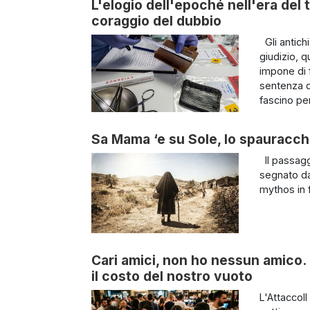
L'elogio dell'epoché nell'era del 
coraggio del dubbio
Gli antich
giudizio, q
impone di 
sentenza d
fascino per
Sa Mama ‘e su Sole, lo spauracchi
Il passagg
segnato da
mythos in f
Cari amici, non ho nessun amico. 
il costo del nostro vuoto
L'AttaccoIl