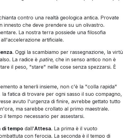
schianta contro una realtà geologica antica. Provate
 un innesto che deve prendere su un olivastro.
ntare. La nostra terra possiede una filosofia
 all'accelerazione artificiale.
ienza
. Oggi la scambiamo per rassegnazione, la virtù
falso. La radice è
patire
, che in senso antico non è
tare il peso, "stare" nelle cose senza spezzarsi. È
emento a tenerli insieme, non c'è la "colla rapida"
o, la fatica di trovare per ogni sasso il suo compagno,
vesse avuto l'urgenza di finire, avrebbe gettato tutto
un'ora, ma sarebbe crollato al primo maestrale.
o il tempo necessario per assestarsi.
a di tempo
dall'
Attesa
. La prima è il vuoto
combattuta con ferocia. La seconda è il tempo di