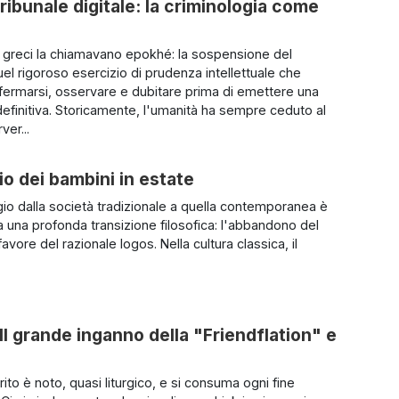
tribunale digitale: la criminologia come
i greci la chiamavano epokhé: la sospensione del
uel rigoroso esercizio di prudenza intellettuale che
fermarsi, osservare e dubitare prima di emettere una
efinitiva. Storicamente, l'umanità ha sempre ceduto al
ver...
o dei bambini in estate
io dalla società tradizionale a quella contemporanea è
 una profonda transizione filosofica: l'abbandono del
avore del razionale logos. Nella cultura classica, il
Il grande inganno della "Friendflation" e
 rito è noto, quasi liturgico, e si consuma ogni fine