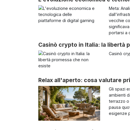
Meta: Anali
dall'infras
vecchie co
significav
portarsi a 
Casinò crypto in Italia: la libert
Casinò cryp
Relax all'aperto: cosa valutare pr
Gli spazi 
ambienti d
terrazzo o
pausa quot
esigenze pr