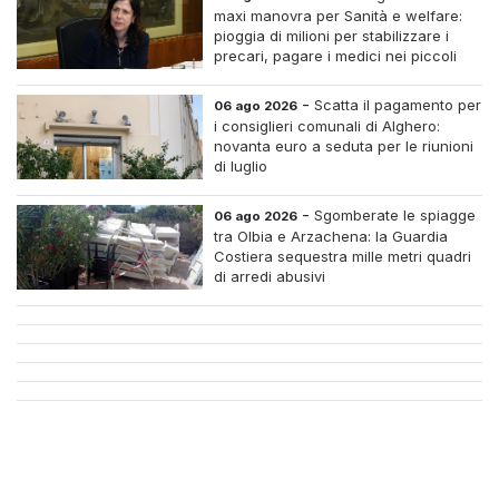
maxi manovra per Sanità e welfare:
pioggia di milioni per stabilizzare i
precari, pagare i medici nei piccoli
centri e assumere infermieri fissi nelle
case di riposo.
-
Scatta il pagamento per
06 ago 2026
i consiglieri comunali di Alghero:
novanta euro a seduta per le riunioni
di luglio
-
Sgomberate le spiagge
06 ago 2026
tra Olbia e Arzachena: la Guardia
Costiera sequestra mille metri quadri
di arredi abusivi