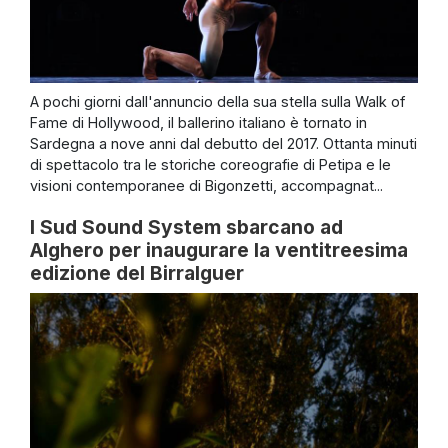
A pochi giorni dall'annuncio della sua stella sulla Walk of
Fame di Hollywood, il ballerino italiano è tornato in
Sardegna a nove anni dal debutto del 2017. Ottanta minuti
di spettacolo tra le storiche coreografie di Petipa e le
visioni contemporanee di Bigonzetti, accompagnat...
I Sud Sound System sbarcano ad
Alghero per inaugurare la ventitreesima
edizione del Birralguer