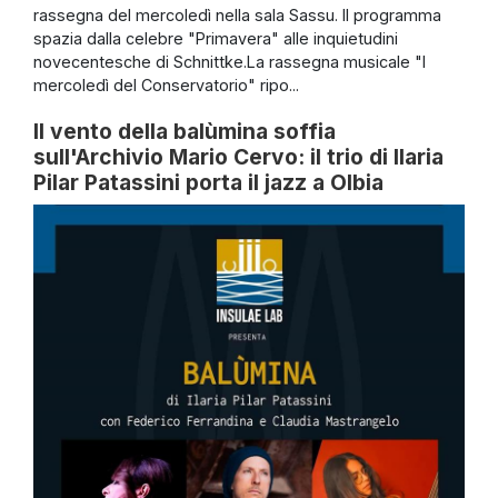
rassegna del mercoledì nella sala Sassu. Il programma
spazia dalla celebre "Primavera" alle inquietudini
novecentesche di Schnittke.La rassegna musicale "I
mercoledì del Conservatorio" ripo...
Il vento della balùmina soffia
sull'Archivio Mario Cervo: il trio di Ilaria
Pilar Patassini porta il jazz a Olbia