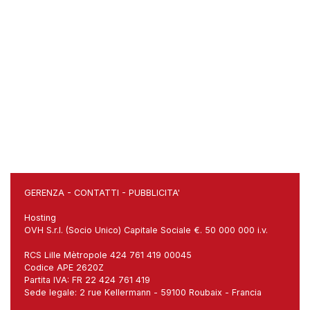
GERENZA
-
CONTATTI
-
PUBBLICITA'
Hosting
OVH S.r.l. (Socio Unico) Capitale Sociale €. 50 000 000 i.v.
RCS Lille Mètropole 424 761 419 00045
Codice APE 2620Z
Partita IVA: FR 22 424 761 419
Sede legale: 2 rue Kellermann - 59100 Roubaix - Francia