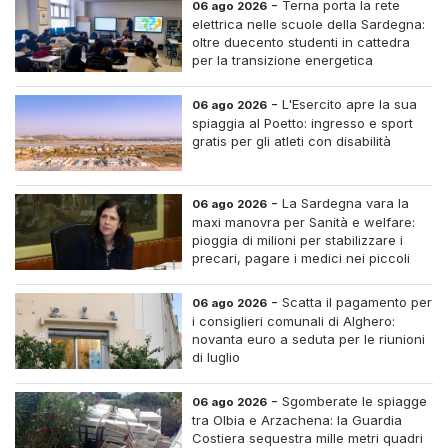
-
Terna porta la rete
06 ago 2026
elettrica nelle scuole della Sardegna:
oltre duecento studenti in cattedra
per la transizione energetica
-
L'Esercito apre la sua
06 ago 2026
spiaggia al Poetto: ingresso e sport
gratis per gli atleti con disabilità
-
La Sardegna vara la
06 ago 2026
maxi manovra per Sanità e welfare:
pioggia di milioni per stabilizzare i
precari, pagare i medici nei piccoli
centri e assumere infermieri fissi nelle
case di riposo.
-
Scatta il pagamento per
06 ago 2026
i consiglieri comunali di Alghero:
novanta euro a seduta per le riunioni
di luglio
-
Sgomberate le spiagge
06 ago 2026
tra Olbia e Arzachena: la Guardia
Costiera sequestra mille metri quadri