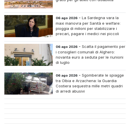
-
La Sardegna vara la
06 ago 2026
maxi manovra per Sanità e welfare:
pioggia di milioni per stabilizzare i
precari, pagare i medici nei piccoli
centri e assumere infermieri fissi nelle
case di riposo.
-
Scatta il pagamento per
06 ago 2026
i consiglieri comunali di Alghero:
novanta euro a seduta per le riunioni
di luglio
-
Sgomberate le spiagge
06 ago 2026
tra Olbia e Arzachena: la Guardia
Costiera sequestra mille metri quadri
di arredi abusivi