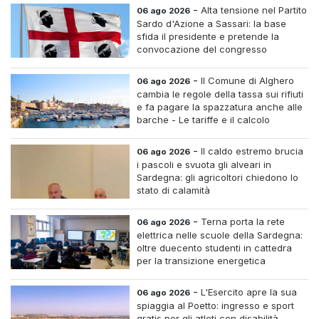
-
Alta tensione nel Partito
06 ago 2026
Sardo d'Azione a Sassari: la base
sfida il presidente e pretende la
convocazione del congresso
straordinario
-
Il Comune di Alghero
06 ago 2026
cambia le regole della tassa sui rifiuti
e fa pagare la spazzatura anche alle
barche - Le tariffe e il calcolo
-
Il caldo estremo brucia
06 ago 2026
i pascoli e svuota gli alveari in
Sardegna: gli agricoltori chiedono lo
stato di calamità
-
Terna porta la rete
06 ago 2026
elettrica nelle scuole della Sardegna:
oltre duecento studenti in cattedra
per la transizione energetica
-
L'Esercito apre la sua
06 ago 2026
spiaggia al Poetto: ingresso e sport
gratis per gli atleti con disabilità