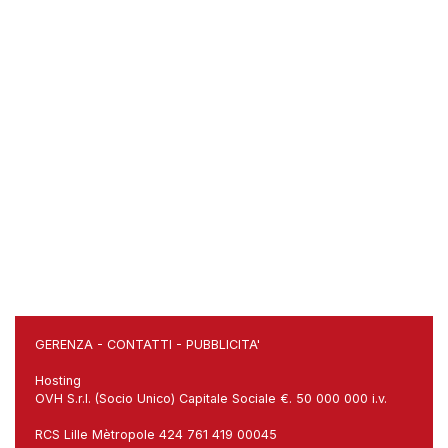
GERENZA
-
CONTATTI
-
PUBBLICITA'
Hosting
OVH S.r.l. (Socio Unico) Capitale Sociale €. 50 000 000 i.v.
RCS Lille Mètropole 424 761 419 00045