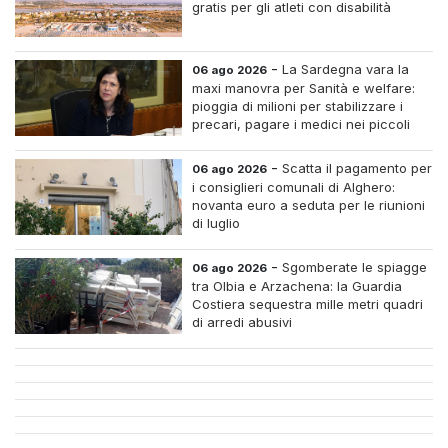
gratis per gli atleti con disabilità
-
La Sardegna vara la
06 ago 2026
maxi manovra per Sanità e welfare:
pioggia di milioni per stabilizzare i
precari, pagare i medici nei piccoli
centri e assumere infermieri fissi nelle
case di riposo.
-
Scatta il pagamento per
06 ago 2026
i consiglieri comunali di Alghero:
novanta euro a seduta per le riunioni
di luglio
-
Sgomberate le spiagge
06 ago 2026
tra Olbia e Arzachena: la Guardia
Costiera sequestra mille metri quadri
di arredi abusivi