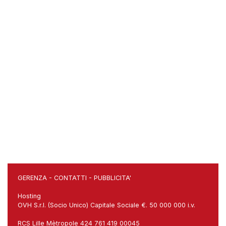
GERENZA
-
CONTATTI
-
PUBBLICITA'
Hosting
OVH S.r.l. (Socio Unico) Capitale Sociale €. 50 000 000 i.v.
RCS Lille Mètropole 424 761 419 00045