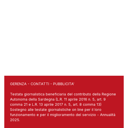
GERENZA
-
CONTATTI
-
PUBBLICITA'
Testata giornalistica beneficiaria del contributo della Regione
Autonoma della Sardegna (L.R. 11 aprile 2016 n. 5, art. 9
comma 21 e L.R. 13 aprile 2017 n. 5, art. 8 comma 13)
Sostegno alle testate giornalistiche on line per il loro
funzionamento e per il miglioramento del servizio - Annualità
2025.