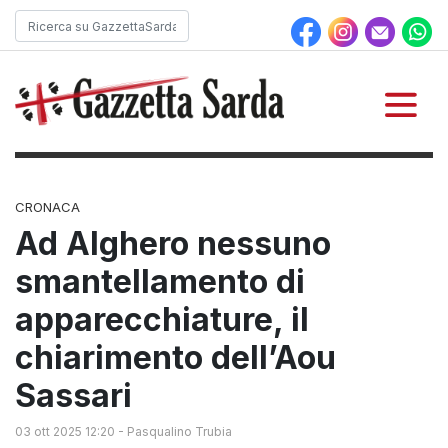
CRONACA
Ad Alghero nessuno
smantellamento di
apparecchiature, il
chiarimento dell’Aou
Sassari
03 ott 2025 12:20
-
Pasqualino Trubia