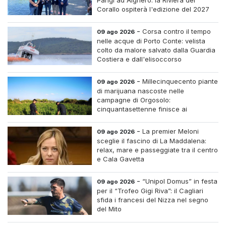
Corallo ospiterà l'edizione del 2027
-
Corsa contro il tempo
09 ago 2026
nelle acque di Porto Conte: velista
colto da malore salvato dalla Guardia
Costiera e dall'elisoccorso
-
Millecinquecento piante
09 ago 2026
di marijuana nascoste nelle
campagne di Orgosolo:
cinquantasettenne finisce ai
domiciliari dopo un inseguimento tra i
cespugli
-
La premier Meloni
09 ago 2026
sceglie il fascino di La Maddalena:
relax, mare e passeggiate tra il centro
e Cala Gavetta
-
“Unipol Domus” in festa
09 ago 2026
per il “Trofeo Gigi Riva”: il Cagliari
sfida i francesi del Nizza nel segno
del Mito