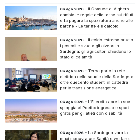
straordinario
-
Il Comune di Alghero
06 ago 2026
cambia le regole della tassa sui rifiuti
e fa pagare la spazzatura anche alle
barche - Le tariffe e il calcolo
-
Il caldo estremo brucia
06 ago 2026
i pascoli e svuota gli alveari in
Sardegna: gli agricoltori chiedono lo
stato di calamità
-
Terna porta la rete
06 ago 2026
elettrica nelle scuole della Sardegna:
oltre duecento studenti in cattedra
per la transizione energetica
-
L'Esercito apre la sua
06 ago 2026
spiaggia al Poetto: ingresso e sport
gratis per gli atleti con disabilità
-
La Sardegna vara la
06 ago 2026
maxi manovra per Sanità e welfare: