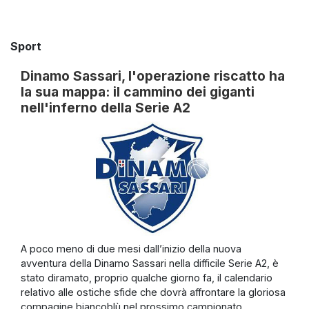
Sport
Dinamo Sassari, l'operazione riscatto ha
la sua mappa: il cammino dei giganti
nell'inferno della Serie A2
A poco meno di due mesi dall’inizio della nuova
avventura della Dinamo Sassari nella difficile Serie A2, è
stato diramato, proprio qualche giorno fa, il calendario
relativo alle ostiche sfide che dovrà affrontare la gloriosa
compagine biancoblù nel prossimo campionato