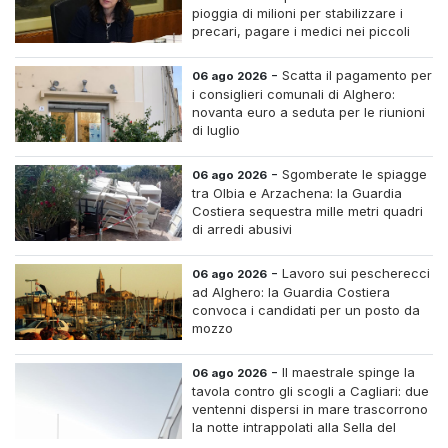
pioggia di milioni per stabilizzare i
precari, pagare i medici nei piccoli
centri e assumere infermieri fissi nelle
case di riposo.
-
Scatta il pagamento per
06 ago 2026
i consiglieri comunali di Alghero:
novanta euro a seduta per le riunioni
di luglio
-
Sgomberate le spiagge
06 ago 2026
tra Olbia e Arzachena: la Guardia
Costiera sequestra mille metri quadri
di arredi abusivi
-
Lavoro sui pescherecci
06 ago 2026
ad Alghero: la Guardia Costiera
convoca i candidati per un posto da
mozzo
-
Il maestrale spinge la
06 ago 2026
tavola contro gli scogli a Cagliari: due
ventenni dispersi in mare trascorrono
la notte intrappolati alla Sella del
Diavolo