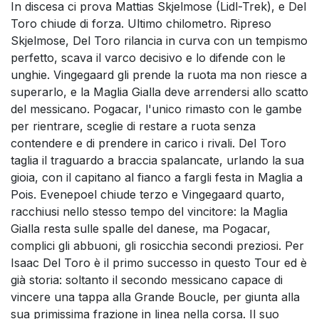
In discesa ci prova Mattias Skjelmose (Lidl-Trek), e Del
Toro chiude di forza. Ultimo chilometro. Ripreso
Skjelmose, Del Toro rilancia in curva con un tempismo
perfetto, scava il varco decisivo e lo difende con le
unghie. Vingegaard gli prende la ruota ma non riesce a
superarlo, e la Maglia Gialla deve arrendersi allo scatto
del messicano. Pogacar, l'unico rimasto con le gambe
per rientrare, sceglie di restare a ruota senza
contendere e di prendere in carico i rivali. Del Toro
taglia il traguardo a braccia spalancate, urlando la sua
gioia, con il capitano al fianco a fargli festa in Maglia a
Pois. Evenepoel chiude terzo e Vingegaard quarto,
racchiusi nello stesso tempo del vincitore: la Maglia
Gialla resta sulle spalle del danese, ma Pogacar,
complici gli abbuoni, gli rosicchia secondi preziosi. Per
Isaac Del Toro è il primo successo in questo Tour ed è
già storia: soltanto il secondo messicano capace di
vincere una tappa alla Grande Boucle, per giunta alla
sua primissima frazione in linea nella corsa. Il suo