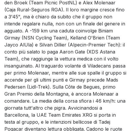
den Broek (Team Picnic PostNL) e Alex Molenaar
(Caja Rural-Seguros RGA). Il loro margine cresce fino
a 3'45", ma è chiaro da subito che il gruppo non
intende regalare nulla, non con un finale del genere in
agguato. A -159 km una caduta coinvolge Biniam
Girmay (NSN Cycling Team), Kelland O'Brien (Team
Jayco AlUla) e Silvan Dillier (Alpecin-Premier Tech): il
conto più salato lo paga Aaron Gate (XDS Astana
Team), che raggiunge la vettura medica con il volto
insanguinato. Al traguardo volante di Viladecans passa
per primo Molenaar, mentre alle sue spalle il gruppo si
accende per gli ultimi punti e Girmay precede Mads
Pedersen (Lidl-Trek). Sulla Côte de Begues, primo
Gran Premio della Montagna, è ancora Molenaar a
comandare. La media della corsa sfiora i 46 km/h: una
giornata tutt'altro che pigra. Avvicinandosi a
Barcellona, la UAE Team Emirates XRG si porta in
testa al gruppo, e le intenzioni bellicose di Tadej
Pogacar diventano lettura obbligata. Cadono le ruote