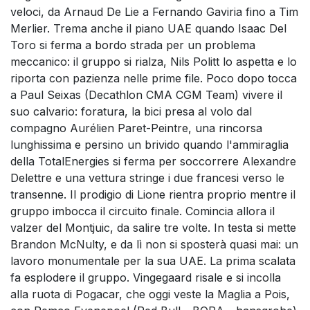
veloci, da Arnaud De Lie a Fernando Gaviria fino a Tim
Merlier. Trema anche il piano UAE quando Isaac Del
Toro si ferma a bordo strada per un problema
meccanico: il gruppo si rialza, Nils Politt lo aspetta e lo
riporta con pazienza nelle prime file. Poco dopo tocca
a Paul Seixas (Decathlon CMA CGM Team) vivere il
suo calvario: foratura, la bici presa al volo dal
compagno Aurélien Paret-Peintre, una rincorsa
lunghissima e persino un brivido quando l'ammiraglia
della TotalEnergies si ferma per soccorrere Alexandre
Delettre e una vettura stringe i due francesi verso le
transenne. Il prodigio di Lione rientra proprio mentre il
gruppo imbocca il circuito finale. Comincia allora il
valzer del Montjuic, da salire tre volte. In testa si mette
Brandon McNulty, e da lì non si sposterà quasi mai: un
lavoro monumentale per la sua UAE. La prima scalata
fa esplodere il gruppo. Vingegaard risale e si incolla
alla ruota di Pogacar, che oggi veste la Maglia a Pois,