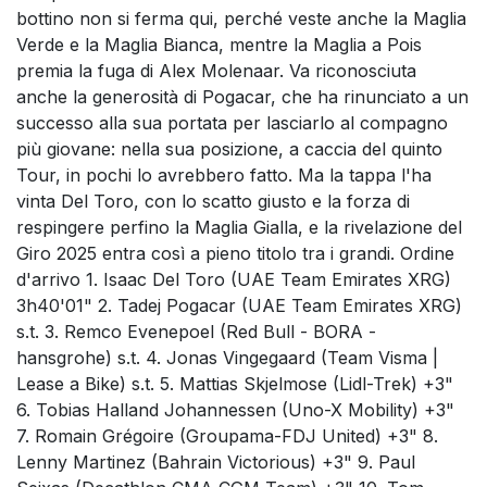
bottino non si ferma qui, perché veste anche la Maglia
Verde e la Maglia Bianca, mentre la Maglia a Pois
premia la fuga di Alex Molenaar. Va riconosciuta
anche la generosità di Pogacar, che ha rinunciato a un
successo alla sua portata per lasciarlo al compagno
più giovane: nella sua posizione, a caccia del quinto
Tour, in pochi lo avrebbero fatto. Ma la tappa l'ha
vinta Del Toro, con lo scatto giusto e la forza di
respingere perfino la Maglia Gialla, e la rivelazione del
Giro 2025 entra così a pieno titolo tra i grandi. Ordine
d'arrivo 1. Isaac Del Toro (UAE Team Emirates XRG)
3h40'01" 2. Tadej Pogacar (UAE Team Emirates XRG)
s.t. 3. Remco Evenepoel (Red Bull - BORA -
hansgrohe) s.t. 4. Jonas Vingegaard (Team Visma |
Lease a Bike) s.t. 5. Mattias Skjelmose (Lidl-Trek) +3"
6. Tobias Halland Johannessen (Uno-X Mobility) +3"
7. Romain Grégoire (Groupama-FDJ United) +3" 8.
Lenny Martinez (Bahrain Victorious) +3" 9. Paul