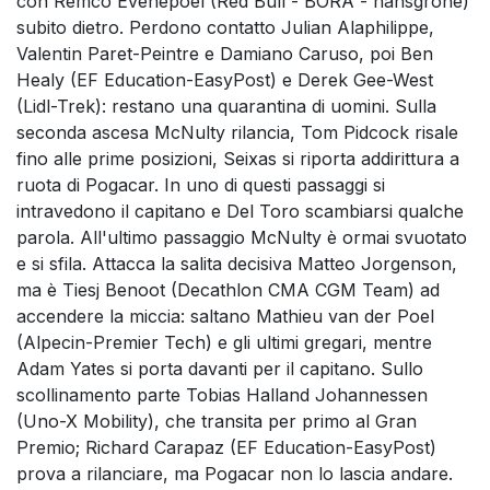
con Remco Evenepoel (Red Bull - BORA - hansgrohe)
subito dietro. Perdono contatto Julian Alaphilippe,
Valentin Paret-Peintre e Damiano Caruso, poi Ben
Healy (EF Education-EasyPost) e Derek Gee-West
(Lidl-Trek): restano una quarantina di uomini. Sulla
seconda ascesa McNulty rilancia, Tom Pidcock risale
fino alle prime posizioni, Seixas si riporta addirittura a
ruota di Pogacar. In uno di questi passaggi si
intravedono il capitano e Del Toro scambiarsi qualche
parola. All'ultimo passaggio McNulty è ormai svuotato
e si sfila. Attacca la salita decisiva Matteo Jorgenson,
ma è Tiesj Benoot (Decathlon CMA CGM Team) ad
accendere la miccia: saltano Mathieu van der Poel
(Alpecin-Premier Tech) e gli ultimi gregari, mentre
Adam Yates si porta davanti per il capitano. Sullo
scollinamento parte Tobias Halland Johannessen
(Uno-X Mobility), che transita per primo al Gran
Premio; Richard Carapaz (EF Education-EasyPost)
prova a rilanciare, ma Pogacar non lo lascia andare.