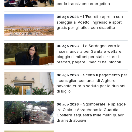
per la transizione energetica
-
L'Esercito apre la sua
06 ago 2026
spiaggia al Poetto: ingresso e sport
gratis per gli atleti con disabilità
-
La Sardegna vara la
06 ago 2026
maxi manovra per Sanità e welfare:
pioggia di milioni per stabilizzare i
precari, pagare i medici nei piccoli
centri e assumere infermieri fissi nelle
case di riposo.
-
Scatta il pagamento per
06 ago 2026
i consiglieri comunali di Alghero:
novanta euro a seduta per le riunioni
di luglio
-
Sgomberate le spiagge
06 ago 2026
tra Olbia e Arzachena: la Guardia
Costiera sequestra mille metri quadri
di arredi abusivi