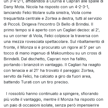
un 3-4-2-1, affidandosi a Ciurria e Caprari alle spalle di
Dany Mota. Nicola ha risposto con un 4-2-3-1,
lanciando Felici titolare sulla sinistra, Viola come
trequartista centrale e Zortea a destra, tutti al servizio
di Piccoli. Dirigeva l'incontro Di Bello di Brindisi. Il
primo tempo si è aperto con un Cagliari deciso: al 2',
su un corner di Viola, Felici colpisce la traversa con
una mezza rovesciata spettacolare. Sul ribaltamento di
fronte, il Monza si è procurato un rigore al 5' per un
tocco di mano ingenuo di Makoumbou su un cross di
Birindelli. Dal dischetto, Caprari non ha fallito,
portando i brianzoli in vantaggio. Il Cagliari ha reagito
con tenacia e al 21' ha trovato il pareggio: Zortea,
servito da Felici, ha calciato a giro da fuori area,
battendo Turati con un tiro preciso.
I rossoblù hanno continuato a spingere, sfiorando
più volte il vantaggio, mentre il Monza ha risposto con
un paio di occasioni isolate, senza però impensierire