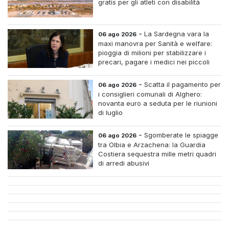
gratis per gli atleti con disabilità
-
La Sardegna vara la
06 ago 2026
maxi manovra per Sanità e welfare:
pioggia di milioni per stabilizzare i
precari, pagare i medici nei piccoli
centri e assumere infermieri fissi nelle
case di riposo.
-
Scatta il pagamento per
06 ago 2026
i consiglieri comunali di Alghero:
novanta euro a seduta per le riunioni
di luglio
-
Sgomberate le spiagge
06 ago 2026
tra Olbia e Arzachena: la Guardia
Costiera sequestra mille metri quadri
di arredi abusivi