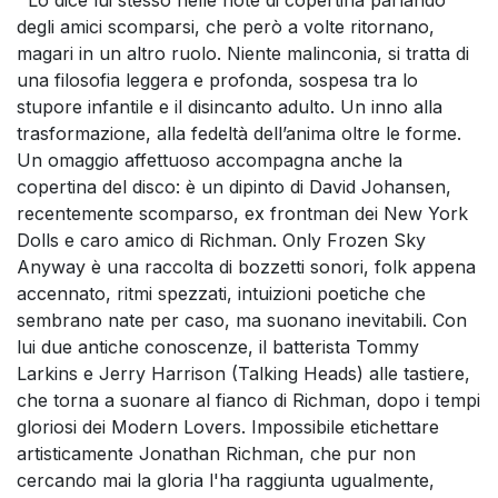
degli amici scomparsi, che però a volte ritornano,
magari in un altro ruolo. Niente malinconia, si tratta di
una filosofia leggera e profonda, sospesa tra lo
stupore infantile e il disincanto adulto. Un inno alla
trasformazione, alla fedeltà dell’anima oltre le forme.
Un omaggio affettuoso accompagna anche la
copertina del disco: è un dipinto di David Johansen,
recentemente scomparso, ex frontman dei New York
Dolls e caro amico di Richman. Only Frozen Sky
Anyway è una raccolta di bozzetti sonori, folk appena
accennato, ritmi spezzati, intuizioni poetiche che
sembrano nate per caso, ma suonano inevitabili. Con
lui due antiche conoscenze, il batterista Tommy
Larkins e Jerry Harrison (Talking Heads) alle tastiere,
che torna a suonare al fianco di Richman, dopo i tempi
gloriosi dei Modern Lovers. Impossibile etichettare
artisticamente Jonathan Richman, che pur non
cercando mai la gloria l'ha raggiunta ugualmente,