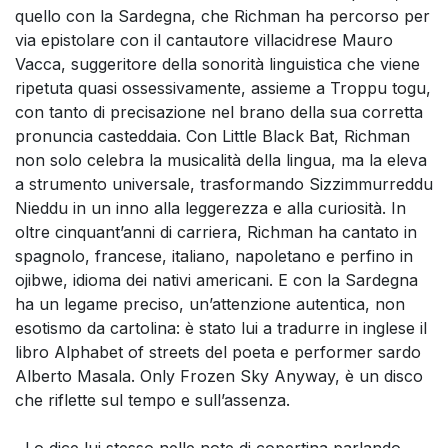
quello con la Sardegna, che Richman ha percorso per
via epistolare con il cantautore villacidrese Mauro
Vacca, suggeritore della sonorità linguistica che viene
ripetuta quasi ossessivamente, assieme a Troppu togu,
con tanto di precisazione nel brano della sua corretta
pronuncia casteddaia. Con Little Black Bat, Richman
non solo celebra la musicalità della lingua, ma la eleva
a strumento universale, trasformando Sizzimmurreddu
Nieddu in un inno alla leggerezza e alla curiosità. In
oltre cinquant’anni di carriera, Richman ha cantato in
spagnolo, francese, italiano, napoletano e perfino in
ojibwe, idioma dei nativi americani. E con la Sardegna
ha un legame preciso, un’attenzione autentica, non
esotismo da cartolina: è stato lui a tradurre in inglese il
libro Alphabet of streets del poeta e performer sardo
Alberto Masala. Only Frozen Sky Anyway, è un disco
che riflette sul tempo e sull’assenza.
Lo dice lui stesso nelle note di copertina parlando