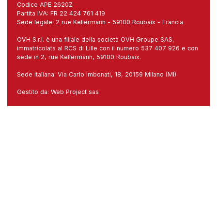
Codice APE 2620Z
Partita IVA: FR 22 424 761 419
Sede legale: 2 rue Kellermann - 59100 Roubaix - Francia
OVH S.r.l. è una filiale della società OVH Groupe SAS,
immatricolata al RCS di Lille con il numero 537 407 926 e con
sede in 2, rue Kellermann, 59100 Roubaix.
Sede italiana: Via Carlo Imbonati, 18, 20159 Milano (MI)
Gestito da:
Web Project sas