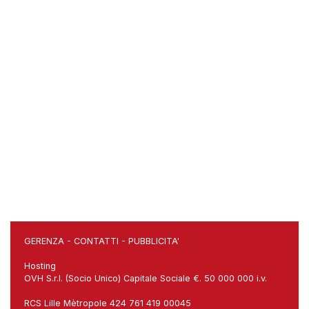
GERENZA
-
CONTATTI
-
PUBBLICITA'
Hosting
OVH S.r.l. (Socio Unico) Capitale Sociale €. 50 000 000 i.v.
RCS Lille Mètropole 424 761 419 00045