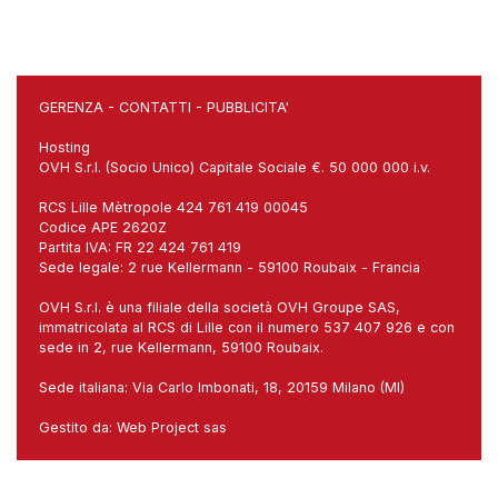
GERENZA
-
CONTATTI
-
PUBBLICITA'
Hosting
OVH S.r.l. (Socio Unico) Capitale Sociale €. 50 000 000 i.v.
RCS Lille Mètropole 424 761 419 00045
Codice APE 2620Z
Partita IVA: FR 22 424 761 419
Sede legale: 2 rue Kellermann - 59100 Roubaix - Francia
OVH S.r.l. è una filiale della società OVH Groupe SAS,
immatricolata al RCS di Lille con il numero 537 407 926 e con
sede in 2, rue Kellermann, 59100 Roubaix.
Sede italiana: Via Carlo Imbonati, 18, 20159 Milano (MI)
Gestito da:
Web Project sas