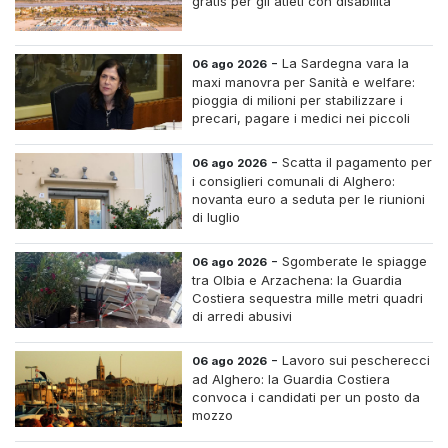
gratis per gli atleti con disabilità
-
La Sardegna vara la
06 ago 2026
maxi manovra per Sanità e welfare:
pioggia di milioni per stabilizzare i
precari, pagare i medici nei piccoli
centri e assumere infermieri fissi nelle
case di riposo.
-
Scatta il pagamento per
06 ago 2026
i consiglieri comunali di Alghero:
novanta euro a seduta per le riunioni
di luglio
-
Sgomberate le spiagge
06 ago 2026
tra Olbia e Arzachena: la Guardia
Costiera sequestra mille metri quadri
di arredi abusivi
-
Lavoro sui pescherecci
06 ago 2026
ad Alghero: la Guardia Costiera
convoca i candidati per un posto da
mozzo