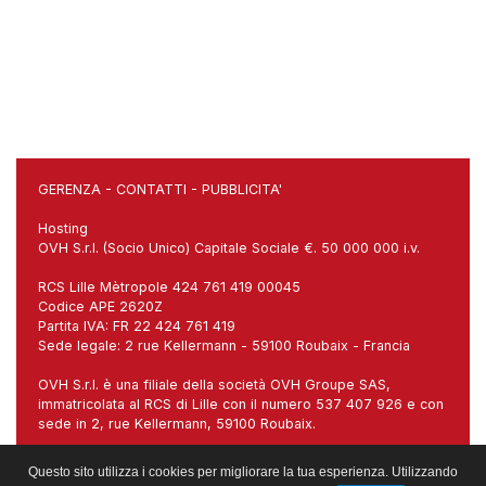
GERENZA
-
CONTATTI
-
PUBBLICITA'
Hosting
OVH S.r.l. (Socio Unico) Capitale Sociale €. 50 000 000 i.v.
RCS Lille Mètropole 424 761 419 00045
Codice APE 2620Z
Partita IVA: FR 22 424 761 419
Sede legale: 2 rue Kellermann - 59100 Roubaix - Francia
OVH S.r.l. è una filiale della società OVH Groupe SAS,
immatricolata al RCS di Lille con il numero 537 407 926 e con
sede in 2, rue Kellermann, 59100 Roubaix.
Sede italiana: Via Carlo Imbonati, 18, 20159 Milano (MI)
Questo sito utilizza i cookies per migliorare la tua esperienza. Utilizzando