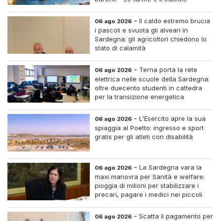
-
Il caldo estremo brucia
06 ago 2026
i pascoli e svuota gli alveari in
Sardegna: gli agricoltori chiedono lo
stato di calamità
-
Terna porta la rete
06 ago 2026
elettrica nelle scuole della Sardegna:
oltre duecento studenti in cattedra
per la transizione energetica
-
L'Esercito apre la sua
06 ago 2026
spiaggia al Poetto: ingresso e sport
gratis per gli atleti con disabilità
-
La Sardegna vara la
06 ago 2026
maxi manovra per Sanità e welfare:
pioggia di milioni per stabilizzare i
precari, pagare i medici nei piccoli
centri e assumere infermieri fissi nelle
case di riposo.
-
Scatta il pagamento per
06 ago 2026