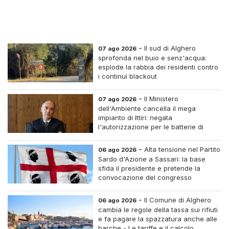
-
Il sud di Alghero
07 ago 2026
sprofonda nel buio e senz'acqua:
esplode la rabbia dei residenti contro
i continui blackout
-
Il Ministero
07 ago 2026
dell'Ambiente cancella il mega
impianto di Ittiri: negata
l'autorizzazione per le batterie di
accumulo
-
Alta tensione nel Partito
06 ago 2026
Sardo d'Azione a Sassari: la base
sfida il presidente e pretende la
convocazione del congresso
straordinario
-
Il Comune di Alghero
06 ago 2026
cambia le regole della tassa sui rifiuti
e fa pagare la spazzatura anche alle
barche - Le tariffe e il calcolo