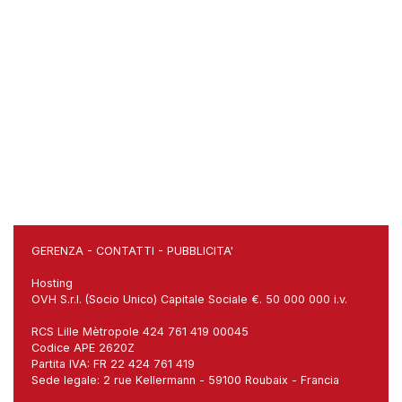
GERENZA
-
CONTATTI
-
PUBBLICITA'
Hosting
OVH S.r.l. (Socio Unico) Capitale Sociale €. 50 000 000 i.v.
RCS Lille Mètropole 424 761 419 00045
Codice APE 2620Z
Partita IVA: FR 22 424 761 419
Sede legale: 2 rue Kellermann - 59100 Roubaix - Francia