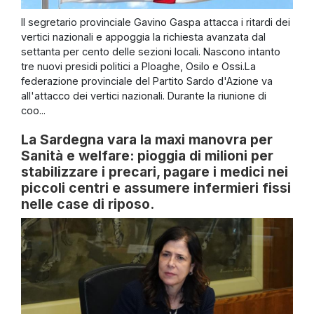
Il segretario provinciale Gavino Gaspa attacca i ritardi dei
vertici nazionali e appoggia la richiesta avanzata dal
settanta per cento delle sezioni locali. Nascono intanto
tre nuovi presidi politici a Ploaghe, Osilo e Ossi.La
federazione provinciale del Partito Sardo d'Azione va
all'attacco dei vertici nazionali. Durante la riunione di
coo...
La Sardegna vara la maxi manovra per
Sanità e welfare: pioggia di milioni per
stabilizzare i precari, pagare i medici nei
piccoli centri e assumere infermieri fissi
nelle case di riposo.