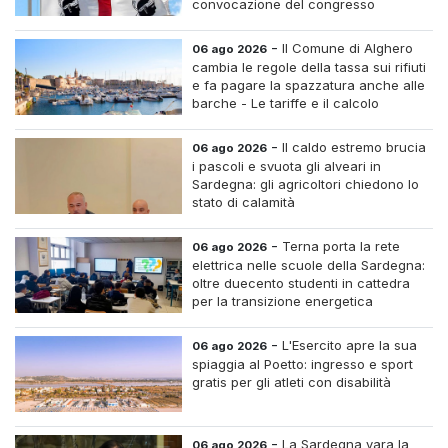
convocazione del congresso
straordinario
-
Il Comune di Alghero
06 ago 2026
cambia le regole della tassa sui rifiuti
e fa pagare la spazzatura anche alle
barche - Le tariffe e il calcolo
-
Il caldo estremo brucia
06 ago 2026
i pascoli e svuota gli alveari in
Sardegna: gli agricoltori chiedono lo
stato di calamità
-
Terna porta la rete
06 ago 2026
elettrica nelle scuole della Sardegna:
oltre duecento studenti in cattedra
per la transizione energetica
-
L'Esercito apre la sua
06 ago 2026
spiaggia al Poetto: ingresso e sport
gratis per gli atleti con disabilità
-
La Sardegna vara la
06 ago 2026