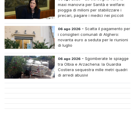
maxi manovra per Sanità e welfare:
pioggia di milioni per stabilizzare i
precari, pagare i medici nei piccoli
centri e assumere infermieri fissi nelle
case di riposo.
-
Scatta il pagamento per
06 ago 2026
i consiglieri comunali di Alghero:
novanta euro a seduta per le riunioni
di luglio
-
Sgomberate le spiagge
06 ago 2026
tra Olbia e Arzachena: la Guardia
Costiera sequestra mille metri quadri
di arredi abusivi