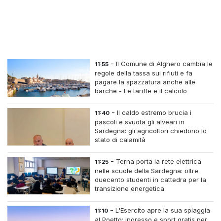
-
Il Comune di Alghero cambia le
11:55
regole della tassa sui rifiuti e fa
pagare la spazzatura anche alle
barche - Le tariffe e il calcolo
-
Il caldo estremo brucia i
11:40
pascoli e svuota gli alveari in
Sardegna: gli agricoltori chiedono lo
stato di calamità
-
Terna porta la rete elettrica
11:25
nelle scuole della Sardegna: oltre
duecento studenti in cattedra per la
transizione energetica
-
L'Esercito apre la sua spiaggia
11:10
al Poetto: ingresso e sport gratis per