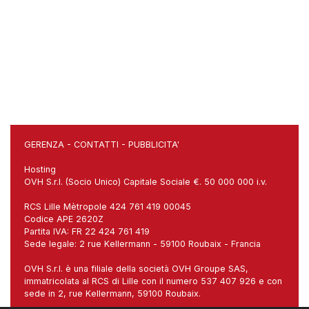
GERENZA
-
CONTATTI
-
PUBBLICITA'
Hosting
OVH S.r.l. (Socio Unico) Capitale Sociale €. 50 000 000 i.v.
RCS Lille Mètropole 424 761 419 00045
Codice APE 2620Z
Partita IVA: FR 22 424 761 419
Sede legale: 2 rue Kellermann - 59100 Roubaix - Francia
OVH S.r.l. è una filiale della società OVH Groupe SAS,
immatricolata al RCS di Lille con il numero 537 407 926 e con
sede in 2, rue Kellermann, 59100 Roubaix.