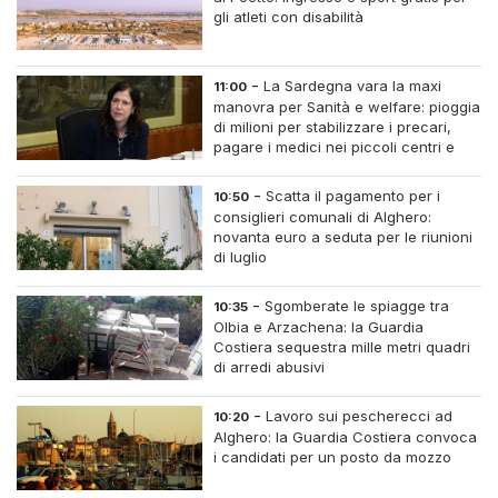
gli atleti con disabilità
-
La Sardegna vara la maxi
11:00
manovra per Sanità e welfare: pioggia
di milioni per stabilizzare i precari,
pagare i medici nei piccoli centri e
assumere infermieri fissi nelle case di
riposo.
-
Scatta il pagamento per i
10:50
consiglieri comunali di Alghero:
novanta euro a seduta per le riunioni
di luglio
-
Sgomberate le spiagge tra
10:35
Olbia e Arzachena: la Guardia
Costiera sequestra mille metri quadri
di arredi abusivi
-
Lavoro sui pescherecci ad
10:20
Alghero: la Guardia Costiera convoca
i candidati per un posto da mozzo