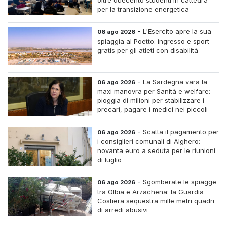
per la transizione energetica
-
L'Esercito apre la sua
06 ago 2026
spiaggia al Poetto: ingresso e sport
gratis per gli atleti con disabilità
-
La Sardegna vara la
06 ago 2026
maxi manovra per Sanità e welfare:
pioggia di milioni per stabilizzare i
precari, pagare i medici nei piccoli
centri e assumere infermieri fissi nelle
case di riposo.
-
Scatta il pagamento per
06 ago 2026
i consiglieri comunali di Alghero:
novanta euro a seduta per le riunioni
di luglio
-
Sgomberate le spiagge
06 ago 2026
tra Olbia e Arzachena: la Guardia
Costiera sequestra mille metri quadri
di arredi abusivi