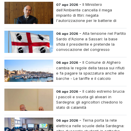
-
Il Ministero
07 ago 2026
dell'Ambiente cancella il mega
impianto di Ittiri: negata
l'autorizzazione per le batterie di
accumulo
-
Alta tensione nel Partito
06 ago 2026
Sardo d'Azione a Sassari: la base
sfida il presidente e pretende la
convocazione del congresso
straordinario
-
Il Comune di Alghero
06 ago 2026
cambia le regole della tassa sui rifiuti
e fa pagare la spazzatura anche alle
barche - Le tariffe e il calcolo
-
Il caldo estremo brucia
06 ago 2026
i pascoli e svuota gli alveari in
Sardegna: gli agricoltori chiedono lo
stato di calamità
-
Terna porta la rete
06 ago 2026
elettrica nelle scuole della Sardegna:
oltre duecento studenti in cattedra