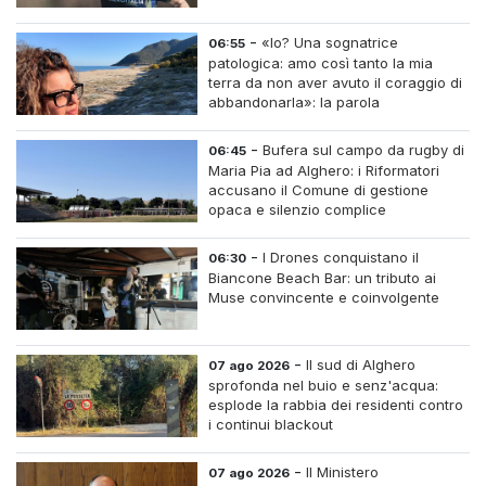
-
«Io? Una sognatrice
06:55
patologica: amo così tanto la mia
terra da non aver avuto il coraggio di
abbandonarla»: la parola
all'imprenditrice Sabrina Caredda
-
Bufera sul campo da rugby di
06:45
Maria Pia ad Alghero: i Riformatori
accusano il Comune di gestione
opaca e silenzio complice
-
I Drones conquistano il
06:30
Biancone Beach Bar: un tributo ai
Muse convincente e coinvolgente
-
Il sud di Alghero
07 ago 2026
sprofonda nel buio e senz'acqua:
esplode la rabbia dei residenti contro
i continui blackout
-
Il Ministero
07 ago 2026