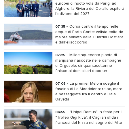
europei di nuoto vola da Parigi ad
Alghero: la Riviera del Corallo ospiterà
l'edizione del 2027
-
Corsa contro il tempo nelle
07:35
acque di Porto Conte: velista colto da
malore salvato dalla Guardia Costiera
e dall'elisoccorso
-
Millecinquecento piante di
07:25
marijuana nascoste nelle campagne
di Orgosolo: cinquantasettenne
finisce ai domiciliari dopo un
inseguimento tra i cespugli
-
La premier Meloni sceglie il
07:05
fascino di La Maddalena: relax, mare
e passeggiate tra il centro e Cala
Gavetta
-
“Unipol Domus” in festa per il
06:55
“Trofeo Gigi Riva”: il Cagliari sfida i
francesi del Nizza nel segno del Mito