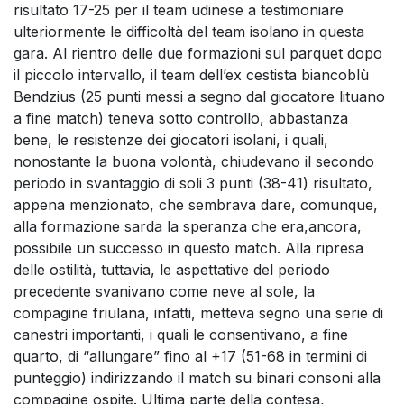
risultato 17-25 per il team udinese a testimoniare
ulteriormente le difficoltà del team isolano in questa
gara. Al rientro delle due formazioni sul parquet dopo
il piccolo intervallo, il team dell’ex cestista biancoblù
Bendzius (25 punti messi a segno dal giocatore lituano
a fine match) teneva sotto controllo, abbastanza
bene, le resistenze dei giocatori isolani, i quali,
nonostante la buona volontà, chiudevano il secondo
periodo in svantaggio di soli 3 punti (38-41) risultato,
appena menzionato, che sembrava dare, comunque,
alla formazione sarda la speranza che era,ancora,
possibile un successo in questo match. Alla ripresa
delle ostilità, tuttavia, le aspettative del periodo
precedente svanivano come neve al sole, la
compagine friulana, infatti, metteva segno una serie di
canestri importanti, i quali le consentivano, a fine
quarto, di “allungare” fino al +17 (51-68 in termini di
punteggio) indirizzando il match su binari consoni alla
compagine ospite. Ultima parte della contesa,