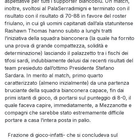
aspettative per tutti i supporter biancoblù. Un match,
inoltre, svoltosi al PalaSerradimigni e terminato con il
risultato con il risultato di 70-88 in favore del roster
friulano, in cui gli uomini capitanati dall’ala statunitense
Rashawn Thomas hanno subito a lunghi tratti
l’iniziativa della squadra bianconera (la quale ha fornito
una prova di grande compattezza, solidità e
determinazione) lasciando il palazzetto tra i fischi dei
tifosi sardi, indubbiamente delusi dai recenti risultati del
team presieduto dall’ottimo Presidente Stefano
Sardara. In merito al match, primo quarto
caratterizzato (almeno inizialmente) da una partenza
bruciante della squadra bianconera capace, fin dai
primi istanti di gioco, di portarsi sul punteggio di 8-0, il
quale faceva capire, immediatamente, a Mezzanotte e
compagni che sarebbe stato estremamente difficile
portare a casa l’intera posta in palio.
Frazione di gioco-infatti- che si concludeva sul