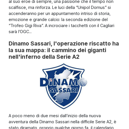
al suo eroe di sempre, una passione che il tempo non
scalfisce, ma rinforza. Le luci della “Unipol Domus” si
accenderanno per un appuntamento intriso di storia,
emozione e grande calcio: la seconda edizione del
“Trofeo Gigi Riva”. A incrociare i tacchetti con il Cagliari
sarà l’OGC...
Dinamo Sassari, l'operazione riscatto ha
la sua mappa: il cammino dei giganti
nell'inferno della Serie A2
A poco meno di due mesi dall’inizio della nuova
avventura della Dinamo Sassari nella difficile Serie A2, è
stato diramato, proprio qualche giorno fa, il calendario