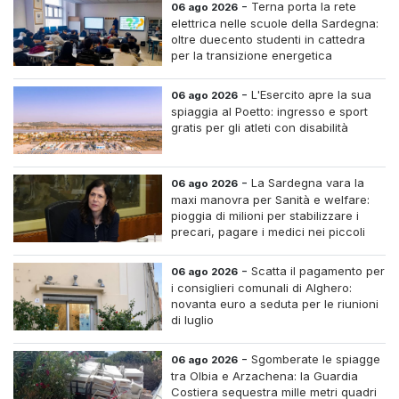
-
Terna porta la rete
06 ago 2026
elettrica nelle scuole della Sardegna:
oltre duecento studenti in cattedra
per la transizione energetica
-
L'Esercito apre la sua
06 ago 2026
spiaggia al Poetto: ingresso e sport
gratis per gli atleti con disabilità
-
La Sardegna vara la
06 ago 2026
maxi manovra per Sanità e welfare:
pioggia di milioni per stabilizzare i
precari, pagare i medici nei piccoli
centri e assumere infermieri fissi nelle
case di riposo.
-
Scatta il pagamento per
06 ago 2026
i consiglieri comunali di Alghero:
novanta euro a seduta per le riunioni
di luglio
-
Sgomberate le spiagge
06 ago 2026
tra Olbia e Arzachena: la Guardia
Costiera sequestra mille metri quadri