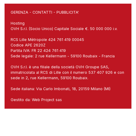
GERENZA
-
CONTATTI
-
PUBBLICITA'
Hosting
OVH S.r.l. (Socio Unico) Capitale Sociale €. 50 000 000 i.v.
RCS Lille Mètropole 424 761 419 00045
Codice APE 2620Z
Partita IVA: FR 22 424 761 419
Sede legale: 2 rue Kellermann - 59100 Roubaix - Francia
OVH S.r.l. è una filiale della società OVH Groupe SAS,
immatricolata al RCS di Lille con il numero 537 407 926 e con
sede in 2, rue Kellermann, 59100 Roubaix.
Sede italiana: Via Carlo Imbonati, 18, 20159 Milano (MI)
Gestito da:
Web Project sas