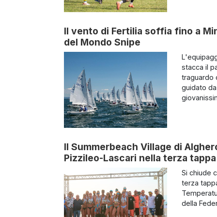
Il vento di Fertilia soffia fino a 
del Mondo Snipe
L'equipagg
stacca il p
traguardo c
guidato da
giovanissimi
Il Summerbeach Village di Alghero
Pizzileo-Lascari nella terza tappa
Si chiude 
terza tappa
Temperature
della Fede