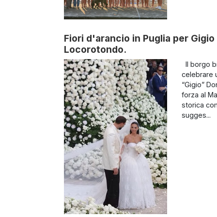
Fiori d'arancio in Puglia per Gigi
Locorotondo.
Il borgo bi
celebrare u
“Gigio” Do
forza al M
storica co
sugges...