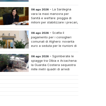
-
La Sardegna
06 ago 2026
vara la maxi manovra per
Sanità e welfare: pioggia di
milioni per stabilizzare i precari,
pagare i medici nei piccoli
tri e assumere infermieri fissi nelle case di riposo.
-
Scatta il
06 ago 2026
pagamento per i consiglieri
comunali di Alghero: novanta
euro a seduta per le riunioni di
luglio
-
Sgomberate le
06 ago 2026
spiagge tra Olbia e Arzachena:
la Guardia Costiera sequestra
mille metri quadri di arredi
abusivi