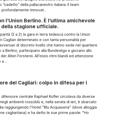
“cadetto” della pallacanestro italiana. Il team
 profondamente rinnovat...
on l’Union Berlino. È l’ultima amichevole
 della stagione ufficiale.
parità (2 a 2) la gara in terra tedesca contro la Union
un Cagliari determinato e con tanta personalità per
avversari di discreto livello che hanno sede nel quartiere
k a Berlino, partecipano alla Bundesliga e giocano allo
der Alten Forsterei. All’inizio ritmi blandi ed attenzione
a ...
e del Cagliari: colpo in difesa per i
l difensore centrale Raphael Kofler circolava da diverse
egli ambienti rossoblù e, nella serata di ieri, è sbarcato
ia raggiungendo l'Hotel "Blu Acquaseria" (dove alloggia
ne cagliaritana) e ha detto le sue prime parole: "Ho