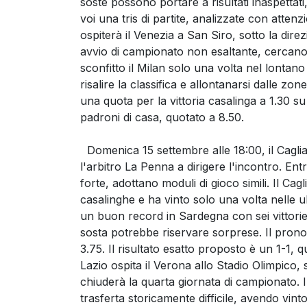
soste possono portare a risultati inaspett
voi una tris di partite, analizzate con atten
ospiterà il Venezia a San Siro, sotto la dire
avvio di campionato non esaltante, cercano d
sconfitto il Milan solo una volta nel lontan
risalire la classifica e allontanarsi dalle zo
una quota per la vittoria casalinga a 1.30 su 
padroni di casa, quotato a 8.50.
Domenica 15 settembre alle 18:00, il Caglia
l'arbitro La Penna a dirigere l'incontro. Ent
forte, adottano moduli di gioco simili. Il Cag
casalinghe e ha vinto solo una volta nelle ul
un buon record in Sardegna con sei vittorie ne
sosta potrebbe riservare sorprese. Il prono
3.75. Il risultato esatto proposto è un 1-1, 
Lazio ospita il Verona allo Stadio Olimpico, s
chiuderà la quarta giornata di campionato. I
trasferta storicamente difficile, avendo vinto