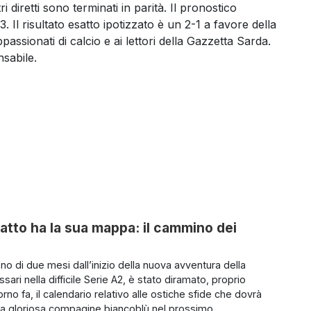
i diretti sono terminati in parità. Il pronostico
 Il risultato esatto ipotizzato è un 2-1 a favore della
assionati di calcio e ai lettori della Gazzetta Sarda.
sabile.
atto ha la sua mappa: il cammino dei
o di due mesi dall’inizio della nuova avventura della
ari nella difficile Serie A2, è stato diramato, proprio
rno fa, il calendario relativo alle ostiche sfide che dovrà
 la gloriosa compagine biancoblù nel prossimo