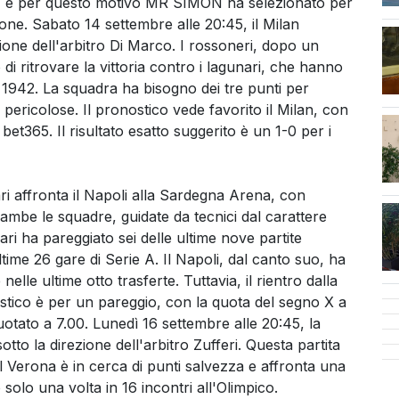
ati, e per questo motivo MR SIMON ha selezionato per
zione. Sabato 14 settembre alle 20:45, il Milan
zione dell'arbitro Di Marco. I rossoneri, dopo un
i ritrovare la vittoria contro i lagunari, che hanno
o 1942. La squadra ha bisogno dei tre punti per
ne pericolose. Il pronostico vede favorito il Milan, con
cen
bet365. Il risultato esatto suggerito è un 1-0 per i
ri affronta il Napoli alla Sardegna Arena, con
rambe le squadre, guidate da tecnici dal carattere
liari ha pareggiato sei delle ultime nove partite
time 26 gare di Serie A. Il Napoli, dal canto suo, ha
lle ultime otto trasferte. Tuttavia, il rientro dalla
stico è per un pareggio, con la quota del segno X a
quotato a 7.00. Lunedì 16 settembre alle 20:45, la
otto la direzione dell'arbitro Zufferi. Questa partita
l Verona è in cerca di punti salvezza e affronta una
 solo una volta in 16 incontri all'Olimpico.