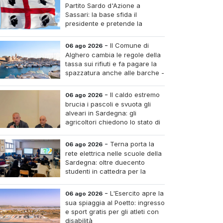
Partito Sardo d'Azione a
Sassari: la base sfida il
presidente e pretende la
convocazione del congresso
aordinario
-
Il Comune di
06 ago 2026
Alghero cambia le regole della
tassa sui rifiuti e fa pagare la
spazzatura anche alle barche -
Le tariffe e il calcolo
-
Il caldo estremo
06 ago 2026
brucia i pascoli e svuota gli
alveari in Sardegna: gli
agricoltori chiedono lo stato di
calamità
-
Terna porta la
06 ago 2026
rete elettrica nelle scuole della
Sardegna: oltre duecento
studenti in cattedra per la
transizione energetica
-
L'Esercito apre la
06 ago 2026
sua spiaggia al Poetto: ingresso
e sport gratis per gli atleti con
disabilità