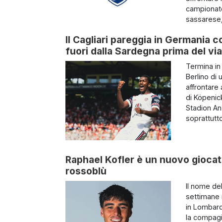
campionato 
sassarese,
Il Cagliari pareggia in Germania c
fuori dalla Sardegna prima del via
Termina in 
Berlino di 
affrontare 
di Köpenic
Stadion An 
soprattutto 
Raphael Kofler è un nuovo giocator
rossoblù
Il nome de
settimane n
in Lombard
la compagi