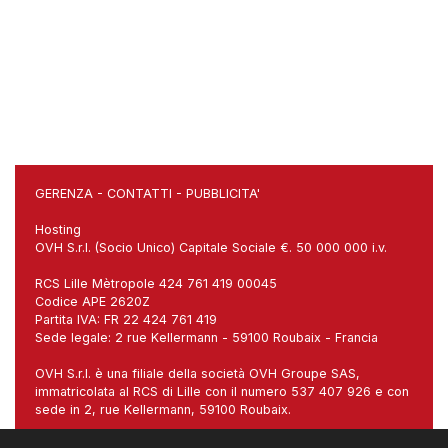
GERENZA
-
CONTATTI
-
PUBBLICITA'
Hosting
OVH S.r.l. (Socio Unico) Capitale Sociale €. 50 000 000 i.v.
RCS Lille Mètropole 424 761 419 00045
Codice APE 2620Z
Partita IVA: FR 22 424 761 419
Sede legale: 2 rue Kellermann - 59100 Roubaix - Francia
OVH S.r.l. è una filiale della società OVH Groupe SAS,
immatricolata al RCS di Lille con il numero 537 407 926 e con
sede in 2, rue Kellermann, 59100 Roubaix.
Sede italiana: Via Carlo Imbonati, 18, 20159 Milano (MI)