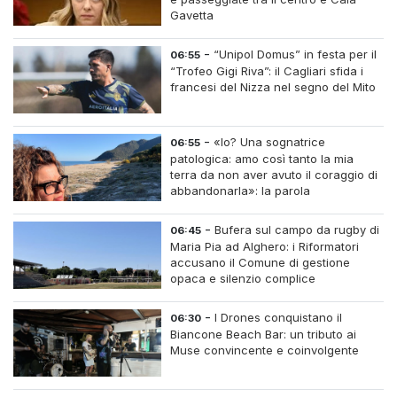
Gavetta
-
“Unipol Domus” in festa per il
06:55
“Trofeo Gigi Riva”: il Cagliari sfida i
francesi del Nizza nel segno del Mito
-
«Io? Una sognatrice
06:55
patologica: amo così tanto la mia
terra da non aver avuto il coraggio di
abbandonarla»: la parola
all'imprenditrice Sabrina Caredda
-
Bufera sul campo da rugby di
06:45
Maria Pia ad Alghero: i Riformatori
accusano il Comune di gestione
opaca e silenzio complice
-
I Drones conquistano il
06:30
Biancone Beach Bar: un tributo ai
Muse convincente e coinvolgente