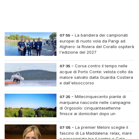
-
La bandiera dei campionati
07:55
europei di nuoto vola da Parigi ad
Alghero: la Riviera del Corallo ospiterà
l'edizione del 2027
-
Corsa contro il tempo nelle
07:35
acque di Porto Conte: velista colto da
malore salvato dalla Guardia Costiera
e dall'elisoccorso
-
Millecinquecento piante di
07:25
marijuana nascoste nelle campagne
di Orgosolo: cinquantasettenne
finisce ai domiciliari dopo un
inseguimento tra i cespugli
-
La premier Meloni sceglie il
07:05
fascino di La Maddalena: relax, mare
e passeggiate tra il centro e Cala