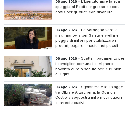
-
L'Esercito apre la sua
06 ago 2026
spiaggia al Poetto: ingresso e sport
gratis per gli atleti con disabilità
-
La Sardegna vara la
06 ago 2026
maxi manovra per Sanità e welfare:
pioggia di milioni per stabilizzare i
precari, pagare i medici nei piccoli
centri e assumere infermieri fissi nelle
case di riposo.
-
Scatta il pagamento per
06 ago 2026
i consiglieri comunali di Alghero:
novanta euro a seduta per le riunioni
di luglio
-
Sgomberate le spiagge
06 ago 2026
tra Olbia e Arzachena: la Guardia
Costiera sequestra mille metri quadri
di arredi abusivi