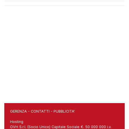
GERENZA
-
CONTATTI
-
PUBBLICITA'
Hosting
OVH S.r.l. (Socio Unico) Capitale Sociale €. 50 000 000 i.v.