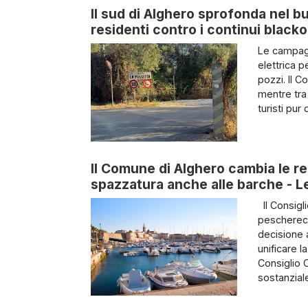
Il sud di Alghero sprofonda nel b
residenti contro i continui black
Le campagn
elettrica 
pozzi. Il 
mentre tra 
turisti pur di
Il Comune di Alghero cambia le reg
spazzatura anche alle barche - Le 
Il Consigl
pescherecc
decisione 
unificare l
Consiglio 
sostanziale