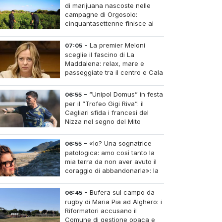
di marijuana nascoste nelle
campagne di Orgosolo:
cinquantasettenne finisce ai
domiciliari dopo un
inseguimento tra i cespugli
-
La premier Meloni
07:05
sceglie il fascino di La
Maddalena: relax, mare e
passeggiate tra il centro e Cala
Gavetta
-
“Unipol Domus” in festa
06:55
per il “Trofeo Gigi Riva”: il
Cagliari sfida i francesi del
Nizza nel segno del Mito
-
«Io? Una sognatrice
06:55
patologica: amo così tanto la
mia terra da non aver avuto il
coraggio di abbandonarla»: la
parola all'imprenditrice Sabrina
Caredda
-
Bufera sul campo da
06:45
rugby di Maria Pia ad Alghero: i
Riformatori accusano il
Comune di gestione opaca e