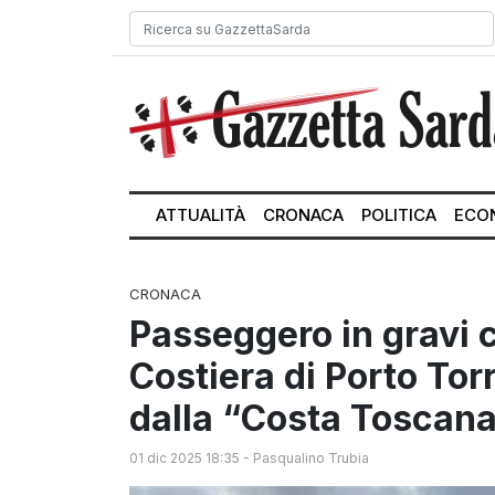
ATTUALITÀ
CRONACA
POLITICA
ECO
CRONACA
Passeggero in gravi c
Costiera di Porto To
dalla “Costa Toscan
01 dic 2025 18:35
-
Pasqualino Trubia