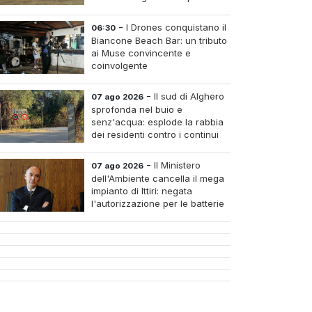
silenzio complice
-
I Drones conquistano il
06:30
Biancone Beach Bar: un tributo
ai Muse convincente e
coinvolgente
-
Il sud di Alghero
07 ago 2026
sprofonda nel buio e
senz'acqua: esplode la rabbia
dei residenti contro i continui
blackout
-
Il Ministero
07 ago 2026
dell'Ambiente cancella il mega
impianto di Ittiri: negata
l'autorizzazione per le batterie
di accumulo