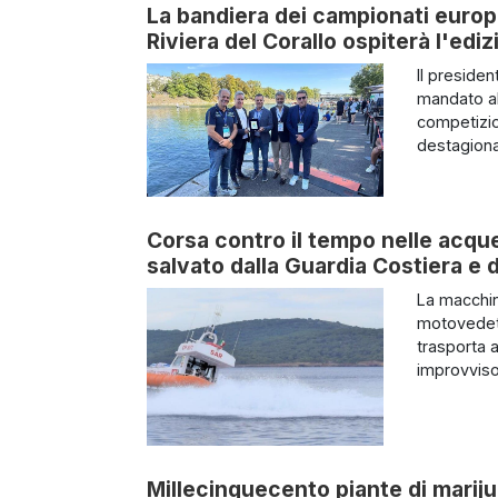
La bandiera dei campionati europe
Riviera del Corallo ospiterà l'edi
Il preside
mandato al
competizio
destagional
Corsa contro il tempo nelle acque
salvato dalla Guardia Costiera e 
La macchin
motovedett
trasporta a
improvviso
Millecinquecento piante di marij