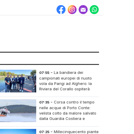
-
La bandiera dei
07:55
campionati europei di nuoto
vola da Parigi ad Alghero: la
Riviera del Corallo ospiterà
l'edizione del 2027
-
Corsa contro il tempo
07:35
nelle acque di Porto Conte:
velista colto da malore salvato
dalla Guardia Costiera e
dall'elisoccorso
-
Millecinquecento piante
07:25