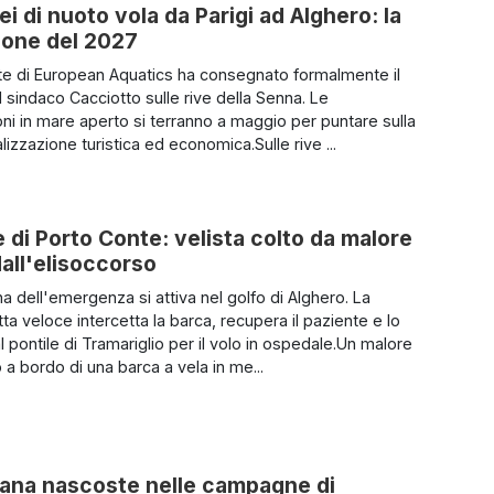
i di nuoto vola da Parigi ad Alghero: la
zione del 2027
nte di European Aquatics ha consegnato formalmente il
 sindaco Cacciotto sulle rive della Senna. Le
ni in mare aperto si terranno a maggio per puntare sulla
izzazione turistica ed economica.Sulle rive ...
 di Porto Conte: velista colto da malore
dall'elisoccorso
a dell'emergenza si attiva nel golfo di Alghero. La
a veloce intercetta la barca, recupera il paziente e lo
l pontile di Tramariglio per il volo in ospedale.Un malore
 a bordo di una barca a vela in me...
uana nascoste nelle campagne di