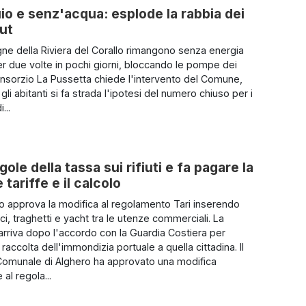
uio e senz'acqua: esplode la rabbia dei
out
e della Riviera del Corallo rimangono senza energia
per due volte in pochi giorni, bloccando le pompe dei
Consorzio La Pussetta chiede l'intervento del Comune,
gli abitanti si fa strada l'ipotesi del numero chiuso per i
...
ole della tassa sui rifiuti e fa pagare la
tariffe e il calcolo
io approva la modifica al regolamento Tari inserendo
i, traghetti e yacht tra le utenze commerciali. La
arriva dopo l'accordo con la Guardia Costiera per
a raccolta dell'immondizia portuale a quella cittadina. Il
Comunale di Alghero ha approvato una modifica
 al regola...