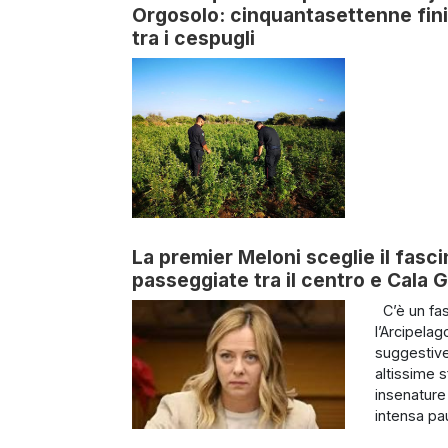
Orgosolo: cinquantasettenne fini
tra i cespugli
La premier Meloni sceglie il fasc
passeggiate tra il centro e Cala 
C’è un fas
l’Arcipela
suggestive
altissime s
insenature
intensa pau