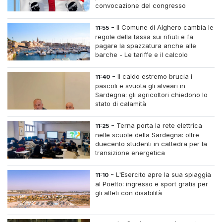
convocazione del congresso
straordinario
-
Il Comune di Alghero cambia le
11:55
regole della tassa sui rifiuti e fa
pagare la spazzatura anche alle
barche - Le tariffe e il calcolo
-
Il caldo estremo brucia i
11:40
pascoli e svuota gli alveari in
Sardegna: gli agricoltori chiedono lo
stato di calamità
-
Terna porta la rete elettrica
11:25
nelle scuole della Sardegna: oltre
duecento studenti in cattedra per la
transizione energetica
-
L'Esercito apre la sua spiaggia
11:10
al Poetto: ingresso e sport gratis per
gli atleti con disabilità