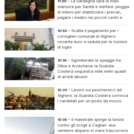
-
La Sardegna vara la maxi
11:00
manovra per Sanità e welfare: pioggia
di milioni per stabilizzare i precari,
pagare i medici nei piccoli centri e
assumere infermieri fissi nelle case di
riposo.
-
Scatta il pagamento per i
10:50
consiglieri comunali di Alghero:
novanta euro a seduta per le riunioni
di luglio
-
Sgomberate le spiagge tra
10:35
Olbia e Arzachena: la Guardia
Costiera sequestra mille metri quadri
di arredi abusivi
-
Lavoro sui pescherecci ad
10:20
Alghero: la Guardia Costiera convoca
i candidati per un posto da mozzo
-
Il maestrale spinge la tavola
10:05
contro gli scogli a Cagliari: due
ventenni dispersi in mare trascorrono