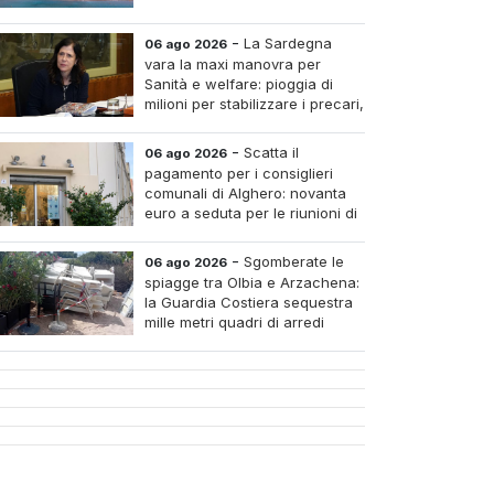
-
La Sardegna
06 ago 2026
vara la maxi manovra per
Sanità e welfare: pioggia di
milioni per stabilizzare i precari,
pagare i medici nei piccoli
tri e assumere infermieri fissi nelle case di riposo.
-
Scatta il
06 ago 2026
pagamento per i consiglieri
comunali di Alghero: novanta
euro a seduta per le riunioni di
luglio
-
Sgomberate le
06 ago 2026
spiagge tra Olbia e Arzachena:
la Guardia Costiera sequestra
mille metri quadri di arredi
abusivi