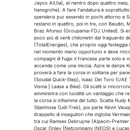
Jayco AlUla), al rientro dopo quattro mesi,
hansgrohe). A fare l'andatura è soprattut
spendersi pur essendo in pochi attorno a Seix
restano in quattro, poi in tre, con Baudin,
Braz Afonso (Groupama-FDJ United). Si entr
poco più di venti chilometri dal traguardo d
(TotalEnergies), che proprio oggi festeggia 
nel momento meno opportuno e deve rincorre
compagni di fuga: il francese parte solo e non
accende come una miccia. Apre le danze 
proverà a fare la corsa in solitaria per pare
(Soudal Quick-Step), Isaac Del Toro (UA
Visma | Lease a Bike). Gli scatti si rincorr
amministra con lucidità un vantaggio che res
la corsa si infiamma del tutto. Scatta Rud
Skjelmose (Lidl-Trek), poi parte Kévin Va
drappello di inseguitori che ingloba Vermae
tra cui Ramses Debruyne (Alpecin-Premier 
Oscar Onley (Netcompany INEOS) e Lucas P