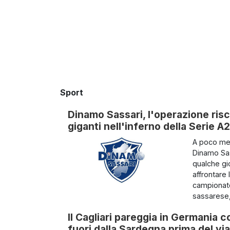
Sport
Dinamo Sassari, l'operazione risc
giganti nell'inferno della Serie A2
A poco men
Dinamo Sass
qualche gio
affrontare
campionato 
sassarese,
Il Cagliari pareggia in Germania c
fuori dalla Sardegna prima del via