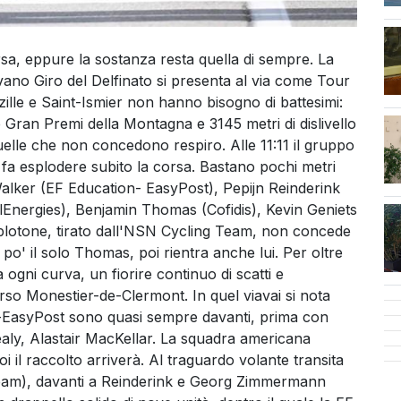
a, eppure la sostanza resta quella di sempre. La
vano Giro del Delfinato si presenta al via come Tour
lle e Saint-Ismier non hanno bisogno di battesimi:
cen
Gran Premi della Montagna e 3145 metri di dislivello
quelle che non concedono respiro. Alle 11:11 il gruppo
le fa esplodere subito la corsa. Bastano pochi metri
alker (EF Education- EasyPost), Pepijn Reinderink
lEnergies), Benjamin Thomas (Cofidis), Kevin Geniets
lotone, tirato dall'NSN Cycling Team, non concede
un po' il solo Thomas, poi rientra anche lui. Per oltre
 ogni curva, un fiorire continuo di scatti e
erso Monestier-de-Clermont. In quel viavai si nota
on-EasyPost sono quasi sempre davanti, prima con
aly, Alastair MacKellar. La squadra americana
i il raccolto arriverà. Al traguardo volante transita
am), davanti a Reinderink e Georg Zimmermann