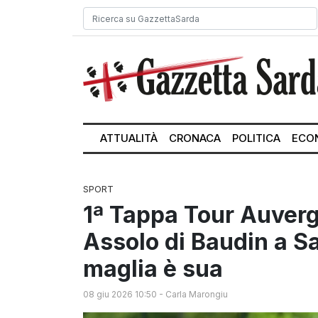
ATTUALITÀ
CRONACA
POLITICA
ECO
SPORT
1ª Tappa Tour Auver
Assolo di Baudin a Sa
maglia è sua
08 giu 2026 10:50
-
Carla Marongiu