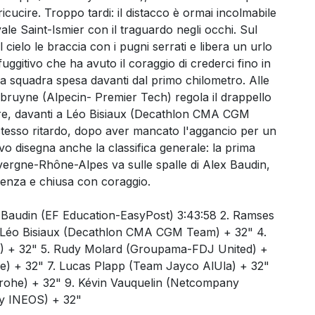
icucire. Troppo tardi: il distacco è ormai incolmabile
le Saint-Ismier con il traguardo negli occhi. Sul
 al cielo le braccia con i pugni serrati e libera un urlo
fuggitivo che ha avuto il coraggio di crederci fino in
ra squadra spesa davanti dal primo chilometro. Alle
bruyne (Alpecin- Premier Tech) regola il drappello
onore, davanti a Léo Bisiaux (Decathlon CMA CGM
 stesso ritardo, dopo aver mancato l'aggancio per un
ivo disegna anche la classifica generale: la prima
vergne-Rhône-Alpes va sulle spalle di Alex Baudin,
ienza e chiusa con coraggio.
ex Baudin (EF Education-EasyPost) 3:43:58 2. Ramses
 Léo Bisiaux (Decathlon CMA CGM Team) + 32" 4.
 + 32" 5. Rudy Molard (Groupama-FDJ United) +
ke) + 32" 7. Lucas Plapp (Team Jayco AlUla) + 32"
grohe) + 32" 9. Kévin Vauquelin (Netcompany
y INEOS) + 32"