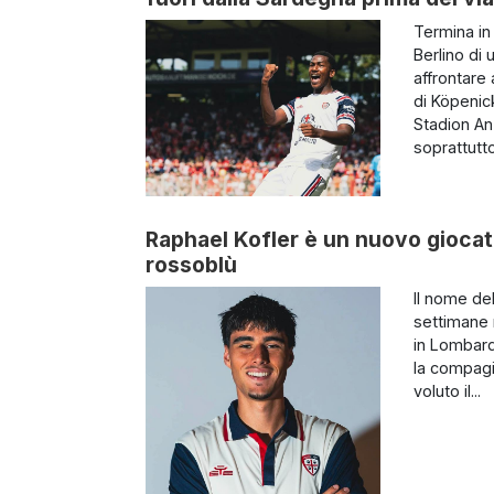
Termina in 
Berlino di 
affrontare 
di Köpenic
Stadion An 
soprattutto 
Raphael Kofler è un nuovo giocator
rossoblù
Il nome de
settimane n
in Lombard
la compagi
voluto il...