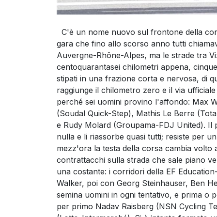
C'è un nome nuovo sul frontone della cors
gara che fino allo scorso anno tutti chiama
Auvergne-Rhône-Alpes, ma le strade tra Vizi
centoquarantasei chilometri appena, cinque 
stipati in una frazione corta e nervosa, di 
raggiunge il chilometro zero e il via ufficia
perché sei uomini provino l'affondo: Max W
(Soudal Quick-Step), Mathis Le Berre (Tota
e Rudy Molard (Groupama-FDJ United). Il p
nulla e li riassorbe quasi tutti; resiste per 
mezz'ora la testa della corsa cambia volto a
contrattacchi sulla strada che sale piano v
una costante: i corridori della EF Educati
Walker, poi con Georg Steinhauser, Ben He
semina uomini in ogni tentativo, e prima o po
per primo Nadav Raisberg (NSN Cycling Te