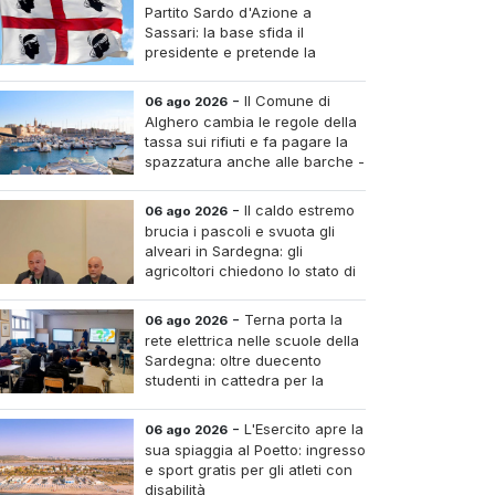
Partito Sardo d'Azione a
Sassari: la base sfida il
presidente e pretende la
convocazione del congresso
aordinario
-
Il Comune di
06 ago 2026
Alghero cambia le regole della
tassa sui rifiuti e fa pagare la
spazzatura anche alle barche -
Le tariffe e il calcolo
-
Il caldo estremo
06 ago 2026
brucia i pascoli e svuota gli
alveari in Sardegna: gli
agricoltori chiedono lo stato di
calamità
-
Terna porta la
06 ago 2026
rete elettrica nelle scuole della
Sardegna: oltre duecento
studenti in cattedra per la
transizione energetica
-
L'Esercito apre la
06 ago 2026
sua spiaggia al Poetto: ingresso
e sport gratis per gli atleti con
disabilità