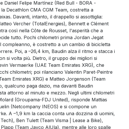
 e Daniel Felipe Martínez (Red Bull - BORA -
to la Decathlon CMA CGM Team, costretta a
as. Davanti, intanto, il drappello si assottiglia:
 Matteo Vercher (TotalEnergies), Bennett e Clément
a così nella Côte de Rousset, l'asperità che a
ecide tutto. Pochi chilometri prima Jordan Jegat
il compleanno, è costretto a un cambio di bicicletta
re. Poi, a –26,4 km, Baudin alza il ritmo e stacca i
 si volta più. Dietro, il gruppo dei migliori si
Kevin Vermaerke (UAE Team Emirates XRG), che
cchi chilometri; poi rilanciano Valentin Paret-Peintre
E Team Emirates XRG) e Matteo Jorgenson (Team
ono, qualcuno paga dazio, ma davanti Baudin
ta attorno al minuto e mezzo. Negli ultimi chilometri
y Molard (Groupama-FDJ United), risponde Mattias
uquelin (Netcompany INEOS) e si compone un
rke. A –1,9 km la caccia conta una dozzina di uomini,
Tech), Ben Tulett (Team Visma | Lease a Bike),
lapp (Team Jayco AlUla), mentre alle loro spalle