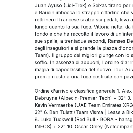
Juan Ayuso (Lidl-Trek) e Seixas tirano per r
e Baudin imbocca lo strappo cittadino che va
rettilineo il francese si alza sui pedali, leva
lungo quanto la sua fuga. Vittoria netta, da 
fondo e che ha raccolto il lavoro di un'inte
sue spalle, a trentadue secondi, Ramses De
degli inseguitori e si prende la piazza d'
Team). Il gruppo dei migliori giunge con lo
soffio. In assenza di abbuoni, l'ordine d'arr
maglia di capoclassifica del nuovo Tour Au
premio giusto a una fuga costruita con paz
Ordine d'arrivo e classifica generale 1. Al
Debruyne (Alpecin-Premier Tech) + 32" 3.
Kevin Vermaerke (UAE Team Emirates XRG)
32" 6. Ben Tulett (Team Visma | Lease a Bi
8. Luke Tuckwell (Red Bull - BORA - hans
INEOS) + 32" 10. Oscar Onley (Netcompan