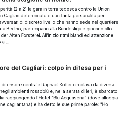
parità (2 a 2) la gara in terra tedesca contro la Union
un Cagliari determinato e con tanta personalità per
avversari di discreto livello che hanno sede nel quartiere
k a Berlino, partecipano alla Bundesliga e giocano allo
der Alten Forsterei. All’inizio ritmi blandi ed attenzione
a ...
e del Cagliari: colpo in difesa per i
l difensore centrale Raphael Kofler circolava da diverse
egli ambienti rossoblù e, nella serata di ieri, è sbarcato
ia raggiungendo l'Hotel "Blu Acquaseria" (dove alloggia
ne cagliaritana) e ha detto le sue prime parole: "Ho