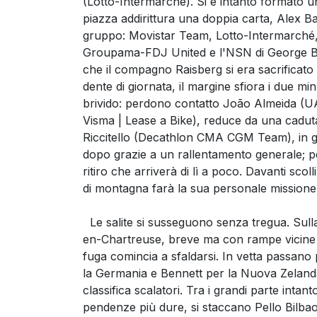
(Lotto-Intermarché). Si è intanto formato un
piazza addirittura una doppia carta, Alex B
gruppo: Movistar Team, Lotto-Intermarché,
Groupama-FDJ United e l'NSN di George Be
che il compagno Raisberg si era sacrificato p
dente di giornata, il margine sfiora i due min
brivido: perdono contatto João Almeida (
Visma | Lease a Bike), reduce da una cadut
Riccitello (Decathlon CMA CGM Team), in gi
dopo grazie a un rallentamento generale; per
ritiro che arriverà di lì a poco. Davanti scol
di montagna farà la sua personale missione 
Le salite si susseguono senza tregua. Sulla
en-Chartreuse, breve ma con rampe vicine al 
fuga comincia a sfaldarsi. In vetta passan
la Germania e Bennett per la Nuova Zelanda, 
classifica scalatori. Tra i grandi parte inta
pendenze più dure, si staccano Pello Bilba