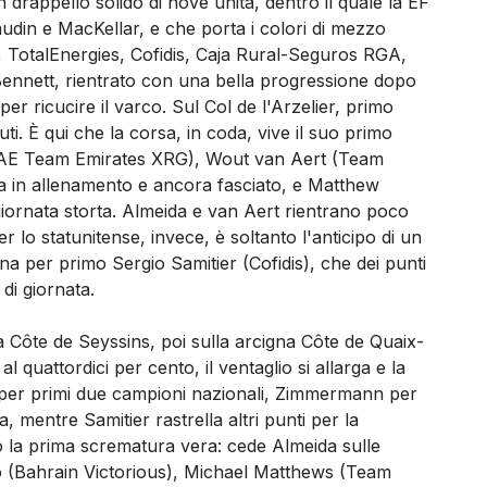
 drappello solido di nove unità, dentro il quale la EF
audin e MacKellar, e che porta i colori di mezzo
 TotalEnergies, Cofidis, Caja Rural-Seguros RGA,
nnett, rientrato con una bella progressione dopo
er ricucire il varco. Sul Col de l'Arzelier, primo
uti. È qui che la corsa, in coda, vive il suo primo
UAE Team Emirates XRG), Wout van Aert (Team
a in allenamento e ancora fasciato, e Matthew
ornata storta. Almeida e van Aert rientrano poco
 lo statunitense, invece, è soltanto l'anticipo di un
lina per primo Sergio Samitier (Cofidis), che dei punti
di giornata.
 Côte de Seyssins, poi sulla arcigna Côte de Quaix-
quattordici per cento, il ventaglio si allarga e la
o per primi due campioni nazionali, Zimmermann per
mentre Samitier rastrella altri punti per la
nto la prima scrematura vera: cede Almeida sulle
o (Bahrain Victorious), Michael Matthews (Team