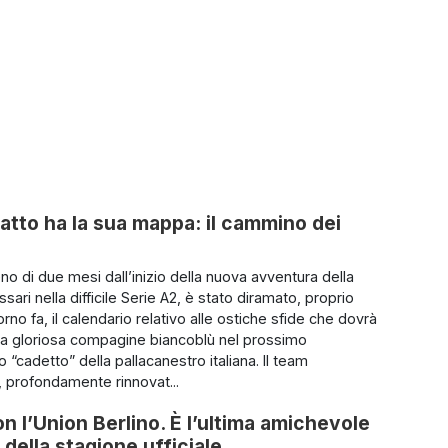
atto ha la sua mappa: il cammino dei
o di due mesi dall’inizio della nuova avventura della
ari nella difficile Serie A2, è stato diramato, proprio
rno fa, il calendario relativo alle ostiche sfide che dovrà
 la gloriosa compagine biancoblù nel prossimo
“cadetto” della pallacanestro italiana. Il team
 profondamente rinnovat...
on l’Union Berlino. È l’ultima amichevole
 della stagione ufficiale.