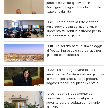
pascoli e svuota gli alveari in
Sardegna: gli agricoltori chiedono lo
stato di calamità
-
Terna porta la rete elettrica
11:25
nelle scuole della Sardegna: oltre
duecento studenti in cattedra per la
transizione energetica
-
L'Esercito apre la sua spiaggia
11:10
al Poetto: ingresso e sport gratis per
gli atleti con disabilità
-
La Sardegna vara la maxi
11:00
manovra per Sanità e welfare: pioggia
di milioni per stabilizzare i precari,
pagare i medici nei piccoli centri e
assumere infermieri fissi nelle case di
riposo.
-
Scatta il pagamento per i
10:50
consiglieri comunali di Alghero:
novanta euro a seduta per le riunioni
di luglio