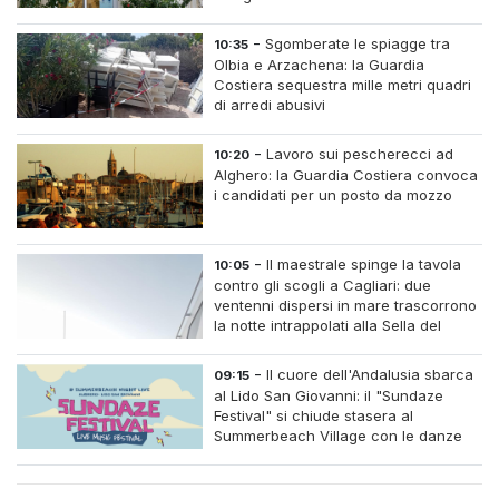
-
Sgomberate le spiagge tra
10:35
Olbia e Arzachena: la Guardia
Costiera sequestra mille metri quadri
di arredi abusivi
-
Lavoro sui pescherecci ad
10:20
Alghero: la Guardia Costiera convoca
i candidati per un posto da mozzo
-
Il maestrale spinge la tavola
10:05
contro gli scogli a Cagliari: due
ventenni dispersi in mare trascorrono
la notte intrappolati alla Sella del
Diavolo
-
Il cuore dell'Andalusia sbarca
09:15
al Lido San Giovanni: il "Sundaze
Festival" si chiude stasera al
Summerbeach Village con le danze
dell'Aire de Flamenco