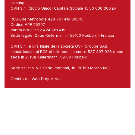
Hosting
OVH S.r.l. (Socio Unico) Capitale Sociale €. 50 000 000 i.v.
RCS Lille Mètropole 424 761 419 00045
Codice APE 2620Z
Partita IVA: FR 22 424 761 419
Sede legale: 2 rue Kellermann - 59100 Roubaix - Francia
OVH S.r.l. è una filiale della società OVH Groupe SAS,
immatricolata al RCS di Lille con il numero 537 407 926 e con
sede in 2, rue Kellermann, 59100 Roubaix.
Sede italiana: Via Carlo Imbonati, 18, 20159 Milano (MI)
Gestito da:
Web Project sas