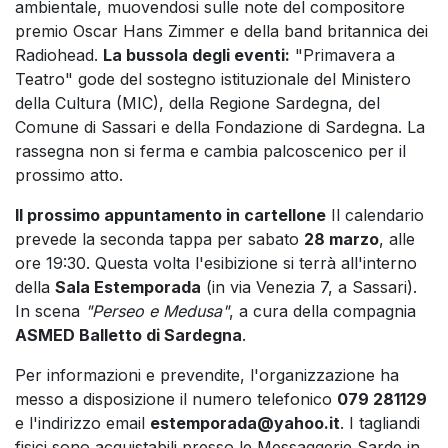
ambientale, muovendosi sulle note del compositore
premio Oscar Hans Zimmer e della band britannica dei
Radiohead.
La bussola degli eventi:
"Primavera a
Teatro" gode del sostegno istituzionale del Ministero
della Cultura (MIC), della Regione Sardegna, del
Comune di Sassari e della Fondazione di Sardegna. La
rassegna non si ferma e cambia palcoscenico per il
prossimo atto.
Il prossimo appuntamento in cartellone
Il calendario
prevede la seconda tappa per sabato
28 marzo
, alle
ore 19:30. Questa volta l'esibizione si terrà all'interno
della
Sala Estemporada
(in via Venezia 7, a Sassari).
In scena
"Perseo e Medusa"
, a cura della compagnia
ASMED Balletto di Sardegna
.
Per informazioni e prevendite, l'organizzazione ha
messo a disposizione il numero telefonico
079 281129
e l'indirizzo email
estemporada@yahoo.it
. I tagliandi
fisici sono acquistabili presso le Messaggerie Sarde in