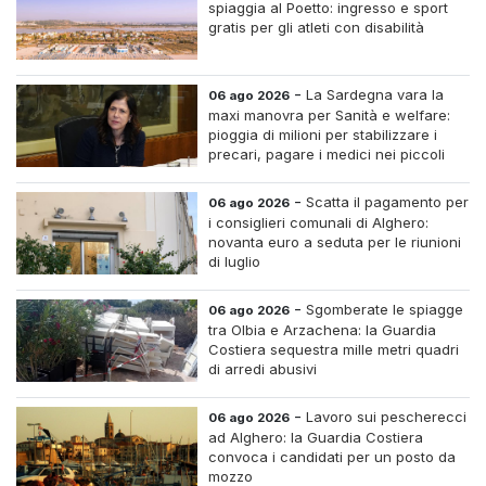
spiaggia al Poetto: ingresso e sport
gratis per gli atleti con disabilità
-
La Sardegna vara la
06 ago 2026
maxi manovra per Sanità e welfare:
pioggia di milioni per stabilizzare i
precari, pagare i medici nei piccoli
centri e assumere infermieri fissi nelle
case di riposo.
-
Scatta il pagamento per
06 ago 2026
i consiglieri comunali di Alghero:
novanta euro a seduta per le riunioni
di luglio
-
Sgomberate le spiagge
06 ago 2026
tra Olbia e Arzachena: la Guardia
Costiera sequestra mille metri quadri
di arredi abusivi
-
Lavoro sui pescherecci
06 ago 2026
ad Alghero: la Guardia Costiera
convoca i candidati per un posto da
mozzo