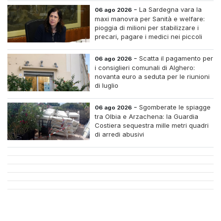
-
La Sardegna vara la
06 ago 2026
maxi manovra per Sanità e welfare:
pioggia di milioni per stabilizzare i
precari, pagare i medici nei piccoli
centri e assumere infermieri fissi nelle
case di riposo.
-
Scatta il pagamento per
06 ago 2026
i consiglieri comunali di Alghero:
novanta euro a seduta per le riunioni
di luglio
-
Sgomberate le spiagge
06 ago 2026
tra Olbia e Arzachena: la Guardia
Costiera sequestra mille metri quadri
di arredi abusivi