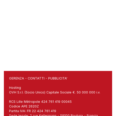
GERENZA
-
CONTATTI
-
PUBBLICITA'
Hosting
OVH S.r.l. (Socio Unico) Capitale Sociale €. 50 000 000 i.v.
RCS Lille Mètropole 424 761 419 00045
Codice APE 2620Z
Partita IVA: FR 22 424 761 419
Sede legale: 2 rue Kellermann - 59100 Roubaix - Francia