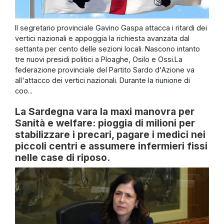
Il segretario provinciale Gavino Gaspa attacca i ritardi dei
vertici nazionali e appoggia la richiesta avanzata dal
settanta per cento delle sezioni locali. Nascono intanto
tre nuovi presidi politici a Ploaghe, Osilo e Ossi.La
federazione provinciale del Partito Sardo d'Azione va
all'attacco dei vertici nazionali. Durante la riunione di
coo...
La Sardegna vara la maxi manovra per
Sanità e welfare: pioggia di milioni per
stabilizzare i precari, pagare i medici nei
piccoli centri e assumere infermieri fissi
nelle case di riposo.