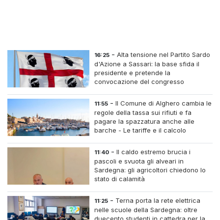
-
Alta tensione nel Partito Sardo
16:25
d'Azione a Sassari: la base sfida il
presidente e pretende la
convocazione del congresso
straordinario
-
Il Comune di Alghero cambia le
11:55
regole della tassa sui rifiuti e fa
pagare la spazzatura anche alle
barche - Le tariffe e il calcolo
-
Il caldo estremo brucia i
11:40
pascoli e svuota gli alveari in
Sardegna: gli agricoltori chiedono lo
stato di calamità
-
Terna porta la rete elettrica
11:25
nelle scuole della Sardegna: oltre
duecento studenti in cattedra per la