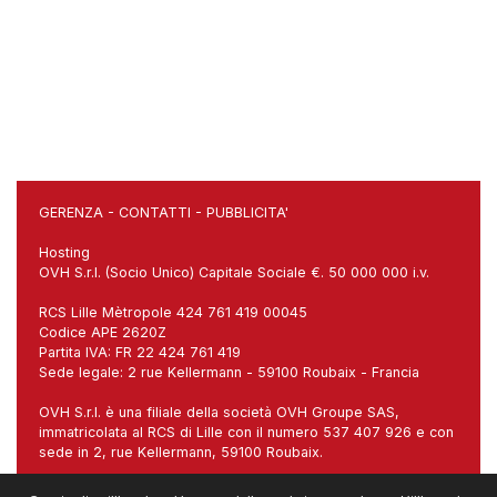
GERENZA
-
CONTATTI
-
PUBBLICITA'
Hosting
OVH S.r.l. (Socio Unico) Capitale Sociale €. 50 000 000 i.v.
RCS Lille Mètropole 424 761 419 00045
Codice APE 2620Z
Partita IVA: FR 22 424 761 419
Sede legale: 2 rue Kellermann - 59100 Roubaix - Francia
OVH S.r.l. è una filiale della società OVH Groupe SAS,
immatricolata al RCS di Lille con il numero 537 407 926 e con
sede in 2, rue Kellermann, 59100 Roubaix.
Sede italiana: Via Carlo Imbonati, 18, 20159 Milano (MI)