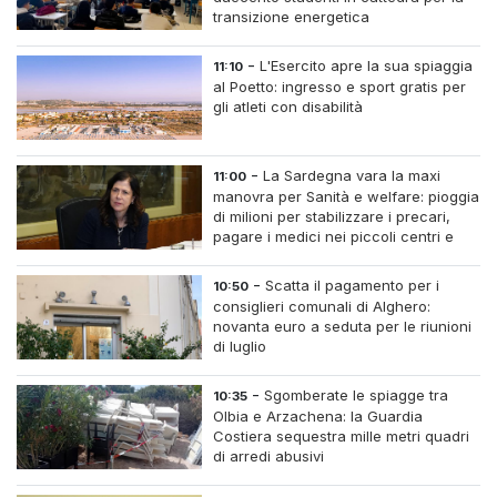
transizione energetica
-
L'Esercito apre la sua spiaggia
11:10
al Poetto: ingresso e sport gratis per
gli atleti con disabilità
-
La Sardegna vara la maxi
11:00
manovra per Sanità e welfare: pioggia
di milioni per stabilizzare i precari,
pagare i medici nei piccoli centri e
assumere infermieri fissi nelle case di
riposo.
-
Scatta il pagamento per i
10:50
consiglieri comunali di Alghero:
novanta euro a seduta per le riunioni
di luglio
-
Sgomberate le spiagge tra
10:35
Olbia e Arzachena: la Guardia
Costiera sequestra mille metri quadri
di arredi abusivi