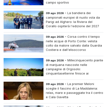
campo sportivo
-
La bandiera dei
09 ago 2026
campionati europei di nuoto vola da
Parigi ad Alghero: la Riviera del
Corallo ospiterà l'edizione del 2027
-
Corsa contro il tempo
09 ago 2026
nelle acque di Porto Conte: velista
colto da malore salvato dalla Guardia
Costiera e dall'elisoccorso
-
Millecinquecento piante
09 ago 2026
di marijuana nascoste nelle
campagne di Orgosolo:
cinquantasettenne finisce ai
domiciliari dopo un inseguimento tra i
cespugli
-
La premier Meloni
09 ago 2026
sceglie il fascino di La Maddalena:
relax, mare e passeggiate tra il centro
e Cala Gavetta