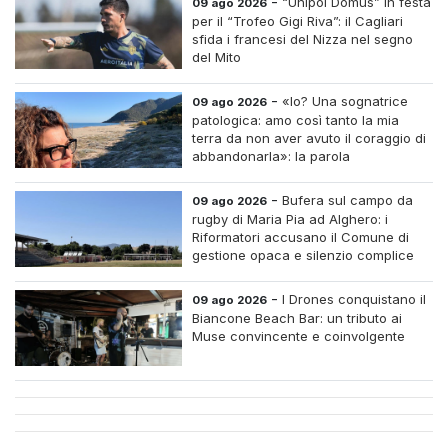
-
“Unipol Domus” in festa
09 ago 2026
per il “Trofeo Gigi Riva”: il Cagliari
sfida i francesi del Nizza nel segno
del Mito
-
«Io? Una sognatrice
09 ago 2026
patologica: amo così tanto la mia
terra da non aver avuto il coraggio di
abbandonarla»: la parola
all'imprenditrice Sabrina Caredda
-
Bufera sul campo da
09 ago 2026
rugby di Maria Pia ad Alghero: i
Riformatori accusano il Comune di
gestione opaca e silenzio complice
-
I Drones conquistano il
09 ago 2026
Biancone Beach Bar: un tributo ai
Muse convincente e coinvolgente