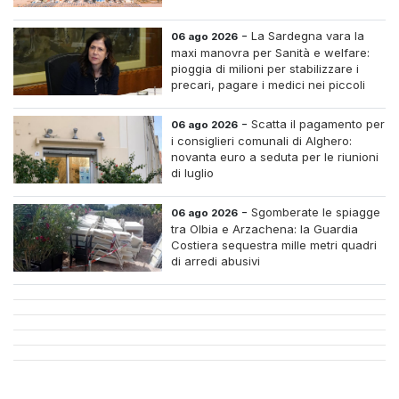
-
La Sardegna vara la
06 ago 2026
maxi manovra per Sanità e welfare:
pioggia di milioni per stabilizzare i
precari, pagare i medici nei piccoli
centri e assumere infermieri fissi nelle
case di riposo.
-
Scatta il pagamento per
06 ago 2026
i consiglieri comunali di Alghero:
novanta euro a seduta per le riunioni
di luglio
-
Sgomberate le spiagge
06 ago 2026
tra Olbia e Arzachena: la Guardia
Costiera sequestra mille metri quadri
di arredi abusivi