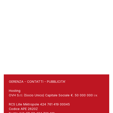
GERENZA
-
CONTATTI
-
PUBBLICITA'
Hosting
OVH S.r.l. (Socio Unico) Capitale Sociale €. 50 000 000 i.v.
RCS Lille Mètropole 424 761 419 00045
Codice APE 2620Z