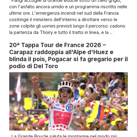
Parigi accoglie la Grande Boucle sotto un cielo grigio,
con l'asfalto ancora umido e un programma riscritto nelle
ultime ore. L'emergenza incendi nel sud della Francia
costringe il ministero dell'interno a dirottare verso le
zone colpite gli uomini previsti lungo il percorso: cadono
la partenza da Thoiry e tutto il tratto in linea, e la ...
20ª Tappa Tour de France 2026 –
Carapaz raddoppia all'Alpe d'Huez e
blinda il pois, Pogacar si fa gregario per il
podio di Del Toro
La Grande Boucle saluta le montagne nel modo più