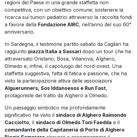
regioni del Paese in una grande staffetta non
competitiva, con un obiettivo comune: sostenere la
ricerca sui tumori pediatrici attraverso la raccolta fondi
a favore della
Fondazione AIRC
, nell’anno del suo 60°
anniversario.
In Sardegna, il testimone partito sabato da Cagliari ha
raggiunto
piazza Italia a Sassari
dopo un tour che ha
attraversato Oristano, Bosa, Villanova, Alghero,
Olmedo e, infine, il capoluogo del nord-ovest. Una
staffetta suggestiva, fatta di fatica e passione, che ha
visto la partecipazione attiva delle associazioni
Alguerunners, Sos Iddanoesos e Run Fast
,
protagoniste del tratto da Alghero a Olmedo.
Un passaggio simbolico ma profondamente
significativo ha visto il
sindaco di Alghero Raimondo
Cacciotto
, il
sindaco di Olmedo Toni Faedda
e il
comandante della Capitaneria di Porto di Alghero
Biagio Semeraro
ricevere e accompagnare il