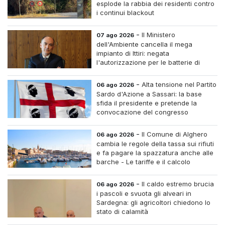
esplode la rabbia dei residenti contro
i continui blackout
-
Il Ministero
07 ago 2026
dell'Ambiente cancella il mega
impianto di Ittiri: negata
l'autorizzazione per le batterie di
accumulo
-
Alta tensione nel Partito
06 ago 2026
Sardo d'Azione a Sassari: la base
sfida il presidente e pretende la
convocazione del congresso
straordinario
-
Il Comune di Alghero
06 ago 2026
cambia le regole della tassa sui rifiuti
e fa pagare la spazzatura anche alle
barche - Le tariffe e il calcolo
-
Il caldo estremo brucia
06 ago 2026
i pascoli e svuota gli alveari in
Sardegna: gli agricoltori chiedono lo
stato di calamità