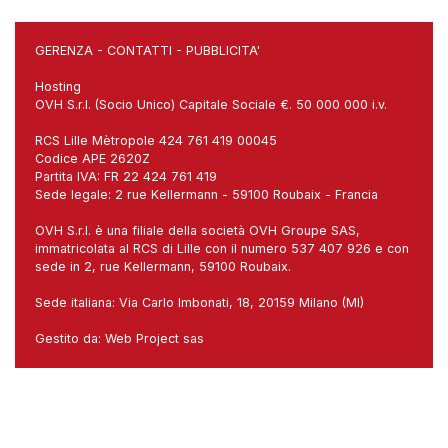
GERENZA
-
CONTATTI
-
PUBBLICITA'
Hosting
OVH S.r.l. (Socio Unico) Capitale Sociale €. 50 000 000 i.v.
RCS Lille Mètropole 424 761 419 00045
Codice APE 2620Z
Partita IVA: FR 22 424 761 419
Sede legale: 2 rue Kellermann - 59100 Roubaix - Francia
OVH S.r.l. è una filiale della società OVH Groupe SAS,
immatricolata al RCS di Lille con il numero 537 407 926 e con
sede in 2, rue Kellermann, 59100 Roubaix.
Sede italiana: Via Carlo Imbonati, 18, 20159 Milano (MI)
Gestito da:
Web Project sas