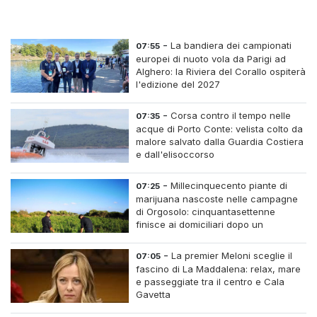
-
La bandiera dei campionati
07:55
europei di nuoto vola da Parigi ad
Alghero: la Riviera del Corallo ospiterà
l'edizione del 2027
-
Corsa contro il tempo nelle
07:35
acque di Porto Conte: velista colto da
malore salvato dalla Guardia Costiera
e dall'elisoccorso
-
Millecinquecento piante di
07:25
marijuana nascoste nelle campagne
di Orgosolo: cinquantasettenne
finisce ai domiciliari dopo un
inseguimento tra i cespugli
-
La premier Meloni sceglie il
07:05
fascino di La Maddalena: relax, mare
e passeggiate tra il centro e Cala
Gavetta