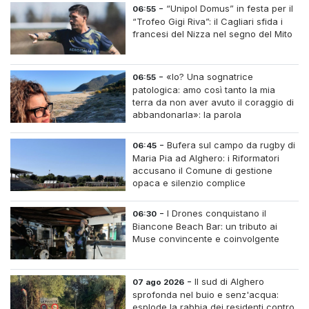
-
“Unipol Domus” in festa per il
06:55
“Trofeo Gigi Riva”: il Cagliari sfida i
francesi del Nizza nel segno del Mito
-
«Io? Una sognatrice
06:55
patologica: amo così tanto la mia
terra da non aver avuto il coraggio di
abbandonarla»: la parola
all'imprenditrice Sabrina Caredda
-
Bufera sul campo da rugby di
06:45
Maria Pia ad Alghero: i Riformatori
accusano il Comune di gestione
opaca e silenzio complice
-
I Drones conquistano il
06:30
Biancone Beach Bar: un tributo ai
Muse convincente e coinvolgente
-
Il sud di Alghero
07 ago 2026
sprofonda nel buio e senz'acqua:
esplode la rabbia dei residenti contro