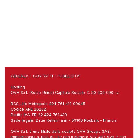
GERENZA
-
CONTATTI
-
PUBBLICITA'
Hosting
OVH S.r.l. (Socio Unico) Capitale Sociale €. 50 000 000 i.v.
RCS Lille Mètropole 424 761 419 00045
Codice APE 2620Z
Partita IVA: FR 22 424 761 419
Sede legale: 2 rue Kellermann - 59100 Roubaix - Francia
OVH S.r.l. è una filiale della società OVH Groupe SAS,
immatricolata al RCS di Lille con il numero 537 407 926 e con