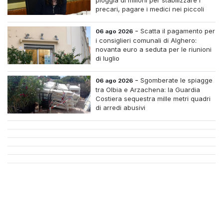
pioggia di milioni per stabilizzare i
precari, pagare i medici nei piccoli
centri e assumere infermieri fissi nelle
case di riposo.
-
Scatta il pagamento per
06 ago 2026
i consiglieri comunali di Alghero:
novanta euro a seduta per le riunioni
di luglio
-
Sgomberate le spiagge
06 ago 2026
tra Olbia e Arzachena: la Guardia
Costiera sequestra mille metri quadri
di arredi abusivi