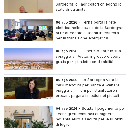
Sardegna: gli agricoltori chiedono lo
stato di calamità
-
Terna porta la rete
06 ago 2026
elettrica nelle scuole della Sardegna:
oltre duecento studenti in cattedra
per la transizione energetica
-
L'Esercito apre la sua
06 ago 2026
spiaggia al Poetto: ingresso e sport
gratis per gli atleti con disabilità
-
La Sardegna vara la
06 ago 2026
maxi manovra per Sanità e welfare:
pioggia di milioni per stabilizzare i
precari, pagare i medici nei piccoli
centri e assumere infermieri fissi nelle
case di riposo.
-
Scatta il pagamento per
06 ago 2026
i consiglieri comunali di Alghero:
novanta euro a seduta per le riunioni
di luglio