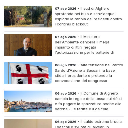
-
Il sud di Alghero
07 ago 2026
sprofonda nel buio e senz'acqua:
esplode la rabbia dei residenti contro
i continui blackout
-
Il Ministero
07 ago 2026
dell'Ambiente cancella il mega
impianto di Ittiri: negata
l'autorizzazione per le batterie di
accumulo
-
Alta tensione nel Partito
06 ago 2026
Sardo d'Azione a Sassari: la base
sfida il presidente e pretende la
convocazione del congresso
straordinario
-
Il Comune di Alghero
06 ago 2026
cambia le regole della tassa sui rifiuti
e fa pagare la spazzatura anche alle
barche - Le tariffe e il calcolo
-
Il caldo estremo brucia
06 ago 2026
i pascoli e svuota gli alveari in