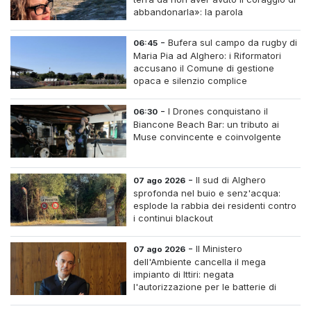
abbandonarla»: la parola
all'imprenditrice Sabrina Caredda
-
Bufera sul campo da rugby di
06:45
Maria Pia ad Alghero: i Riformatori
accusano il Comune di gestione
opaca e silenzio complice
-
I Drones conquistano il
06:30
Biancone Beach Bar: un tributo ai
Muse convincente e coinvolgente
-
Il sud di Alghero
07 ago 2026
sprofonda nel buio e senz'acqua:
esplode la rabbia dei residenti contro
i continui blackout
-
Il Ministero
07 ago 2026
dell'Ambiente cancella il mega
impianto di Ittiri: negata
l'autorizzazione per le batterie di
accumulo