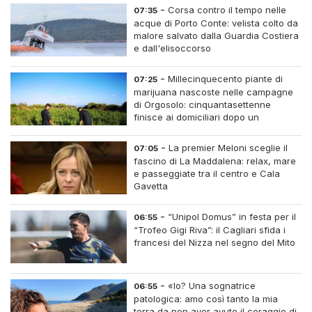
-
Corsa contro il tempo nelle
07:35
acque di Porto Conte: velista colto da
malore salvato dalla Guardia Costiera
e dall'elisoccorso
-
Millecinquecento piante di
07:25
marijuana nascoste nelle campagne
di Orgosolo: cinquantasettenne
finisce ai domiciliari dopo un
inseguimento tra i cespugli
-
La premier Meloni sceglie il
07:05
fascino di La Maddalena: relax, mare
e passeggiate tra il centro e Cala
Gavetta
-
“Unipol Domus” in festa per il
06:55
“Trofeo Gigi Riva”: il Cagliari sfida i
francesi del Nizza nel segno del Mito
-
«Io? Una sognatrice
06:55
patologica: amo così tanto la mia
terra da non aver avuto il coraggio di