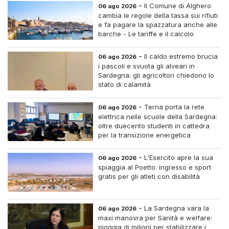
-
Il Comune di Alghero
06 ago 2026
cambia le regole della tassa sui rifiuti
e fa pagare la spazzatura anche alle
barche - Le tariffe e il calcolo
-
Il caldo estremo brucia
06 ago 2026
i pascoli e svuota gli alveari in
Sardegna: gli agricoltori chiedono lo
stato di calamità
-
Terna porta la rete
06 ago 2026
elettrica nelle scuole della Sardegna:
oltre duecento studenti in cattedra
per la transizione energetica
-
L'Esercito apre la sua
06 ago 2026
spiaggia al Poetto: ingresso e sport
gratis per gli atleti con disabilità
-
La Sardegna vara la
06 ago 2026
maxi manovra per Sanità e welfare:
pioggia di milioni per stabilizzare i