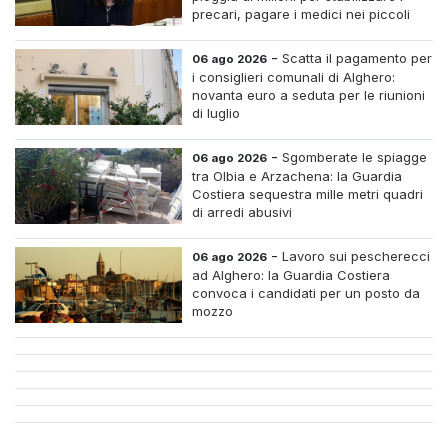
precari, pagare i medici nei piccoli
centri e assumere infermieri fissi nelle
case di riposo.
-
Scatta il pagamento per
06 ago 2026
i consiglieri comunali di Alghero:
novanta euro a seduta per le riunioni
di luglio
-
Sgomberate le spiagge
06 ago 2026
tra Olbia e Arzachena: la Guardia
Costiera sequestra mille metri quadri
di arredi abusivi
-
Lavoro sui pescherecci
06 ago 2026
ad Alghero: la Guardia Costiera
convoca i candidati per un posto da
mozzo