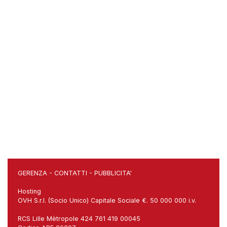
GERENZA
-
CONTATTI
-
PUBBLICITA'
Hosting
OVH S.r.l. (Socio Unico) Capitale Sociale €. 50 000 000 i.v.
RCS Lille Mètropole 424 761 419 00045