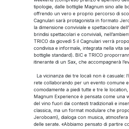
tipologie, dalle bottiglie Magnum sino alle b
offrendo un vero e proprio percorso di scope
Cagnulari sarà protagonista in formato Jerob
la dimensione conviviale e spettacolare dell’
brindisi spettacolari e conviviali, nell’ambie
TRICO da giovedì 5 il Cagnulari verrà prop
condivisa e informale, integrata nella vita ser
bottiglie standard). BIC e TRICO proporrann
itinerante di un Sax, che accompagnerà l’e
La vicinanza dei tre locali non è casuale: l’
rete collaborando per un evento comune e p
comodamente a piedi tutte e tre le location
Magnum Experience è pensata come una win
del vino fuori dai contesti tradizionali e ins
classica, ma un format modulare che propo
Jeroboam), dialoga con musica, atmosfera e
delle serate. «Abbiamo pensato di partire con