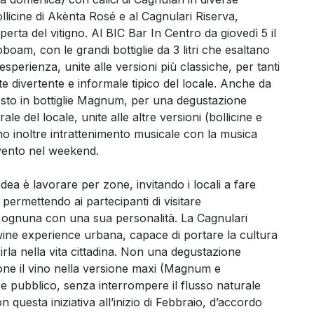
ollicine di Akènta Rosé e al Cagnulari Riserva,
rta del vitigno. Al BIC Bar In Centro da giovedì 5 il
oam, con le grandi bottiglie da 3 litri che esaltano
esperienza, unite alle versioni più classiche, per tanti
nte divertente e informale tipico del locale. Anche da
osto in bottiglie Magnum, per una degustazione
ale del locale, unite alle altre versioni (bollicine e
o inoltre intrattenimento musicale con la musica
vento nel weekend.
idea è lavorare per zone, invitando i locali a fare
ermettendo ai partecipanti di visitare
, ognuna con una sua personalità. La Cagnulari
e experience urbana, capace di portare la cultura
erirla nella vita cittadina. Non una degustazione
ne il vino nella versione maxi (Magnum e
 pubblico, senza interrompere il flusso naturale
 questa iniziativa all’inizio di Febbraio, d’accordo