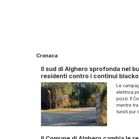
Cronaca
Il sud di Alghero sprofonda nel b
residenti contro i continui black
Le campagn
elettrica 
pozzi. Il 
mentre tra 
turisti pur di
Il Comune di Alghero cambia le reg