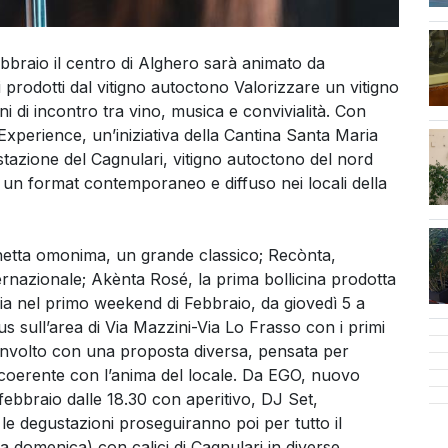
braio il centro di Alghero sarà animato da
 prodotti dal vitigno autoctono Valorizzare un vitigno
ni di incontro tra vino, musica e convivialità. Con
cen
Experience, un’iniziativa della Cantina Santa Maria
stazione del Cagnulari, vitigno autoctono del nord
un format contemporaneo e diffuso nei locali della
chetta omonima, un grande classico; Recònta,
ternazionale; Akènta Rosé, la prima bollicina prodotta
via nel primo weekend di Febbraio, da giovedì 5 a
s sull’area di Via Mazzini-Via Lo Frasso con i primi
 coinvolto con una proposta diversa, pensata per
e coerente con l’anima del locale. Da EGO, nuovo
 febbraio dalle 18.30 con aperitivo, DJ Set,
 le degustazioni proseguiranno poi per tutto il
 domenica) con calici di Cagnulari in diverse