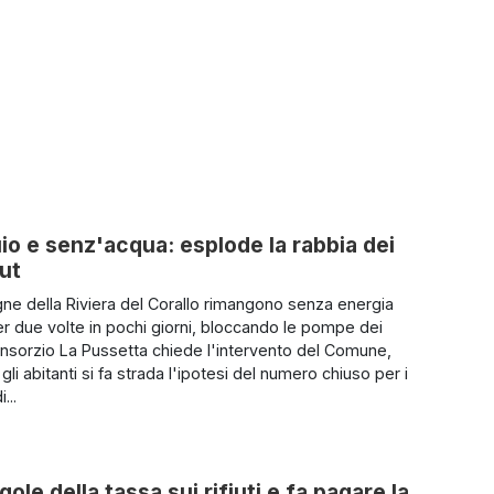
uio e senz'acqua: esplode la rabbia dei
out
e della Riviera del Corallo rimangono senza energia
per due volte in pochi giorni, bloccando le pompe dei
Consorzio La Pussetta chiede l'intervento del Comune,
gli abitanti si fa strada l'ipotesi del numero chiuso per i
...
ole della tassa sui rifiuti e fa pagare la