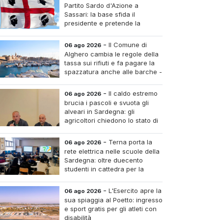
Partito Sardo d'Azione a
Sassari: la base sfida il
presidente e pretende la
convocazione del congresso
aordinario
-
Il Comune di
06 ago 2026
Alghero cambia le regole della
tassa sui rifiuti e fa pagare la
spazzatura anche alle barche -
Le tariffe e il calcolo
-
Il caldo estremo
06 ago 2026
brucia i pascoli e svuota gli
alveari in Sardegna: gli
agricoltori chiedono lo stato di
calamità
-
Terna porta la
06 ago 2026
rete elettrica nelle scuole della
Sardegna: oltre duecento
studenti in cattedra per la
transizione energetica
-
L'Esercito apre la
06 ago 2026
sua spiaggia al Poetto: ingresso
e sport gratis per gli atleti con
disabilità