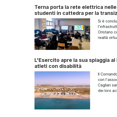
Terna porta la rete elettrica nel
studenti in cattedra per la trans
Si è concl
l'infrastrut
Oristano co
realtà virt
L'Esercito apre la sua spiaggia al
atleti con disabilità
Il Comando
con l'asso
Cagliari s
dei loro a