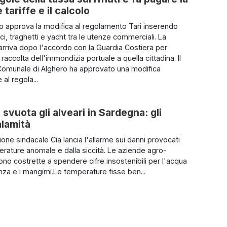
tariffe e il calcolo
io approva la modifica al regolamento Tari inserendo
i, traghetti e yacht tra le utenze commerciali. La
arriva dopo l'accordo con la Guardia Costiera per
a raccolta dell'immondizia portuale a quella cittadina. Il
Comunale di Alghero ha approvato una modifica
 al regola...
 svuota gli alveari in Sardegna: gli
alamità
one sindacale Cia lancia l'allarme sui danni provocati
erature anomale e dalla siccità. Le aziende agro-
ono costrette a spendere cifre insostenibili per l'acqua
za e i mangimi.Le temperature fisse ben...