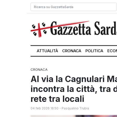
ATTUALITÀ
CRONACA
POLITICA
ECO
CRONACA
Al via la Cagnulari M
incontra la città, tr
rete tra locali
04 feb 2026 16:50
-
Pasqualino Trubia