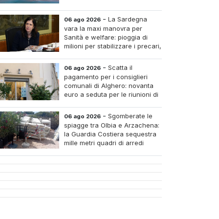
-
La Sardegna
06 ago 2026
vara la maxi manovra per
Sanità e welfare: pioggia di
milioni per stabilizzare i precari,
pagare i medici nei piccoli
tri e assumere infermieri fissi nelle case di riposo.
-
Scatta il
06 ago 2026
pagamento per i consiglieri
comunali di Alghero: novanta
euro a seduta per le riunioni di
luglio
-
Sgomberate le
06 ago 2026
spiagge tra Olbia e Arzachena:
la Guardia Costiera sequestra
mille metri quadri di arredi
abusivi