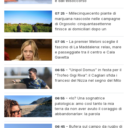
e dall'elisoccorso
-
Millecinquecento piante di
07:25
marijuana nascoste nelle campagne
di Orgosolo: cinquantasettenne
finisce ai domiciliari dopo un
inseguimento tra i cespugli
-
La premier Meloni sceglie il
07:05
fascino di La Maddalena: relax, mare
e passeggiate tra il centro e Cala
Gavetta
-
“Unipol Domus” in festa per il
06:55
“Trofeo Gigi Riva”: il Cagliari sfida i
francesi del Nizza nel segno del Mito
-
«Io? Una sognatrice
06:55
patologica: amo così tanto la mia
terra da non aver avuto il coraggio di
abbandonarla»: la parola
all'imprenditrice Sabrina Caredda
-
Bufera sul campo da rugby di
06:45