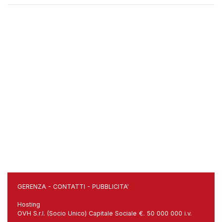
GERENZA
-
CONTATTI
-
PUBBLICITA'
Hosting
OVH S.r.l. (Socio Unico) Capitale Sociale €. 50 000 000 i.v.