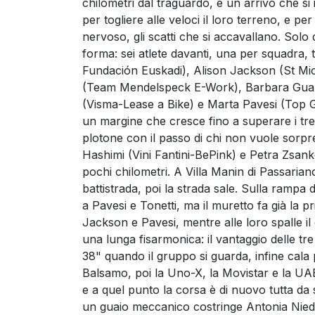
chilometri dal traguardo, e un arrivo che si
per togliere alle veloci il loro terreno, e pe
nervoso, gli scatti che si accavallano. Solo 
forma: sei atlete davanti, una per squadra, t
Fundación Euskadi), Alison Jackson (St M
(Team Mendelspeck E-Work), Barbara Guar
(Visma-Lease a Bike) e Marta Pavesi (Top Gi
un margine che cresce fino a superare i tre m
plotone con il passo di chi non vuole sorpre
Hashimi (Vini Fantini-BePink) e Petra Zsank
pochi chilometri. A Villa Manin di Passariano
battistrada, poi la strada sale. Sulla rampa
a Pavesi e Tonetti, ma il muretto fa già la pr
Jackson e Pavesi, mentre alle loro spalle i
una lunga fisarmonica: il vantaggio delle tre
38" quando il gruppo si guarda, infine cala p
Balsamo, poi la Uno-X, la Movistar e la UA
e a quel punto la corsa è di nuovo tutta da 
un guaio meccanico costringe Antonia Ni