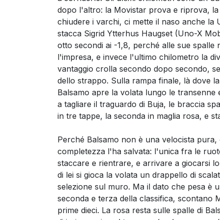
dopo l'altro: la Movistar prova e riprova
chiudere i varchi, ci mette il naso anche l
stacca Sigrid Ytterhus Haugset (Uno-X Mobili
otto secondi ai -1,8, perché alle sue spalle
l'impresa, e invece l'ultimo chilometro la divo
vantaggio crolla secondo dopo secondo, sette
dello strappo. Sulla rampa finale, là dove la 
Balsamo apre la volata lungo le transenne e t
a tagliare il traguardo di Buja, le braccia spa
in tre tappe, la seconda in maglia rosa, e s
Perché Balsamo non è una velocista pura, 
completezza l'ha salvata: l'unica fra le ruo
staccare e rientrare, e arrivare a giocarsi l
di lei si gioca la volata un drappello di scala
selezione sul muro. Ma il dato che pesa è un
seconda e terza della classifica, scontano
prime dieci. La rosa resta sulle spalle di B