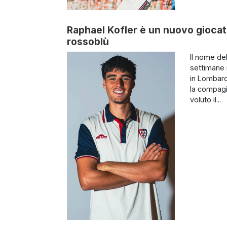
Raphael Kofler è un nuovo giocator
rossoblù
Il nome de
settimane n
in Lombard
la compagi
voluto il...