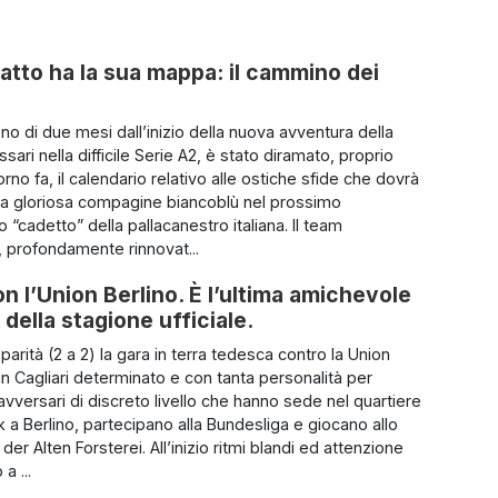
atto ha la sua mappa: il cammino dei
o di due mesi dall’inizio della nuova avventura della
ari nella difficile Serie A2, è stato diramato, proprio
rno fa, il calendario relativo alle ostiche sfide che dovrà
 la gloriosa compagine biancoblù nel prossimo
“cadetto” della pallacanestro italiana. Il team
 profondamente rinnovat...
on l’Union Berlino. È l’ultima amichevole
 della stagione ufficiale.
parità (2 a 2) la gara in terra tedesca contro la Union
un Cagliari determinato e con tanta personalità per
avversari di discreto livello che hanno sede nel quartiere
k a Berlino, partecipano alla Bundesliga e giocano allo
der Alten Forsterei. All’inizio ritmi blandi ed attenzione
a ...