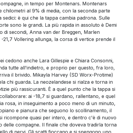
lle compagne, in tempo per Montenars. Montenars
e chilometri al 9% di media, con la seconda parte
a sedici: è qui che la tappa cambia padrona. Sulle
forte sono le grandi. La più rapida in assoluto è Demi
gno di secondi, Anna van der Breggen, Marlen
21,7 Vollering allunga, la corsa di vertice prende il
lei cedono anche Lara Gillespie e Chiara Consonni,
anda tutte all'indietro, e proprio per questo, fra loro,
rriva il brivido. Mikayla Harvey (SD Worx-Protime)
gela chi guarda. La neozelandese si rialza e torna in
tizie più rassicuranti. È a quel punto che la tappa si
collaborare: ai -18,7 si guardano, rallentano, e quel
ia rosa, in inseguimento a poco meno di un minuto,
alsopiano e pianura che seguono lo scollinamento, il
a si ricompone quasi per intero, e dentro c'è di nuovo
uto delle compagne. Il finale che doveva tradirla torna
uello di nervi. Gli scatti fioccano e si spengono uno