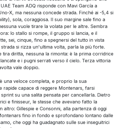
, la UAE Team ADQ risponde con Mavi García a
a Uno-X, ma nessuna concede strada. Finché ai -5,4 si
ty), sola, coraggiosa. Il suo margine sale fino a
 nessuna vuole tirare la volata per le altre. Sembra
ra: lo stallo si rompe, il gruppo si lancia, e il
, sei, cinque, fino a spegnersi del tutto in vista
strada si rizza un'ultima volta, parla la più forte.
ira diritta, nessuna la rimonta: è la prima corridrice
lancate e i pugni serrati verso il cielo. Terza vittoria
tavolta vale doppio.
è una veloce completa, e proprio la sua
te rapide capace di reggere Montenars, farsi
o sprint su una salita pensata per cancellarla. Dietro
trici e finisseur, le stesse che avevano fatto la
 altro: Gillespie e Consonni, alla partenza di oggi
 Montenars fino in fondo e sprofondano lontano dalle
alsamo, che oggi ha guadagnato sulle sue inseguitrici