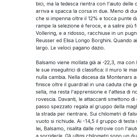
bici, ma la tedesca rientra con l'aiuto de
arriva e spacca la corsa in due. Meno di du
che si impenna oltre il 12% e tocca punte d
rampe la selezione è feroce, e a salire più 
Vollering, e a ridosso, racchiuse in un pu
Reusser ed Elisa Longo Borghini. Quando ai -
largo. Le veloci pagano dazio.
Balsamo viene mollata già ai -22,3, ma con 
le sue inseguitrici di classifica: il muro le m
nulla cambia. Nella discesa da Montenars a
finisce oltre il guardrail in una caduta che 
sella, ma resta l'apprensione e l'attesa di no
rovescia. Davanti, le attaccanti smettono di 
passo spezzato regala al gruppo della magl
la strada per rientrare. Sui chilometri di f
vuoto si richiude. Ai -14,5 il gruppo di test
lei, Balsamo, risalita dalle retrovie con l'ai
a sorriderle. Gli ultimi chilometri sono un d