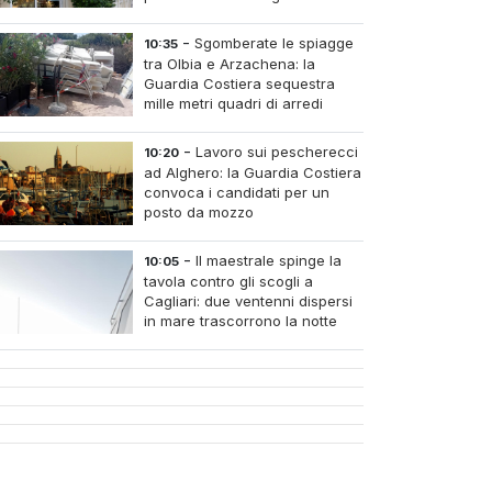
-
Sgomberate le spiagge
10:35
tra Olbia e Arzachena: la
Guardia Costiera sequestra
mille metri quadri di arredi
abusivi
-
Lavoro sui pescherecci
10:20
ad Alghero: la Guardia Costiera
convoca i candidati per un
posto da mozzo
-
Il maestrale spinge la
10:05
tavola contro gli scogli a
Cagliari: due ventenni dispersi
in mare trascorrono la notte
intrappolati alla Sella del
Diavolo