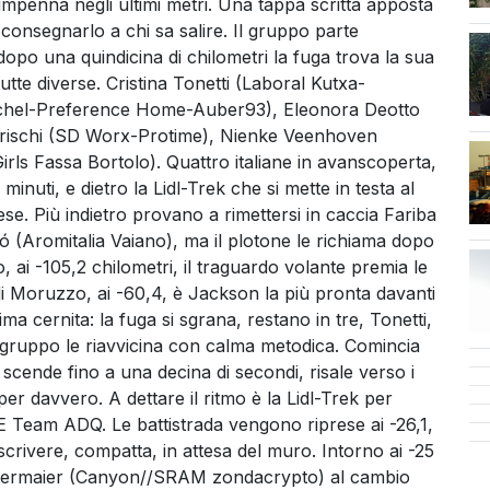
 impenna negli ultimi metri. Una tappa scritta apposta
r consegnarlo a chi sa salire. Il gruppo parte
dopo una quindicina di chilometri la fuga trova la sua
utte diverse. Cristina Tonetti (Laboral Kutxa-
ichel-Preference Home-Auber93), Eleonora Deotto
ischi (SD Worx-Protime), Nienke Veenhoven
rls Fassa Bortolo). Quattro italiane in avanscoperta,
inuti, e dietro la Lidl-Trek che si mette in testa al
se. Più indietro provano a rimettersi in caccia Fariba
ó (Aromitalia Vaiano), ma il plotone le richiama dopo
, ai -105,2 chilometri, il traguardo volante premia le
 di Moruzzo, ai -60,4, è Jackson la più pronta davanti
ima cernita: la fuga si sgrana, restano in tre, Tonetti,
l gruppo le riavvicina con calma metodica. Comincia
 scende fino a una decina di secondi, risale verso i
er davvero. A dettare il ritmo è la Lidl-Trek per
E Team ADQ. Le battistrada vengono riprese ai -26,1,
scrivere, compatta, in attesa del muro. Intorno ai -25
edermaier (Canyon//SRAM zondacrypto) al cambio