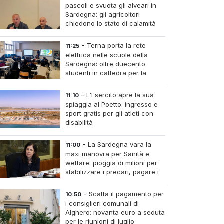
pascoli e svuota gli alveari in
Sardegna: gli agricoltori
chiedono lo stato di calamità
-
Terna porta la rete
11:25
elettrica nelle scuole della
Sardegna: oltre duecento
studenti in cattedra per la
transizione energetica
-
L'Esercito apre la sua
11:10
spiaggia al Poetto: ingresso e
sport gratis per gli atleti con
disabilità
-
La Sardegna vara la
11:00
maxi manovra per Sanità e
welfare: pioggia di milioni per
stabilizzare i precari, pagare i
medici nei piccoli centri e
umere infermieri fissi nelle case di riposo.
-
Scatta il pagamento per
10:50
i consiglieri comunali di
Alghero: novanta euro a seduta
per le riunioni di luglio