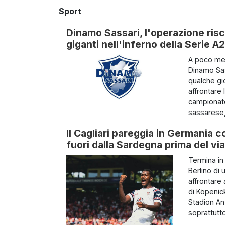
Sport
Dinamo Sassari, l'operazione risc
giganti nell'inferno della Serie A2
A poco men
Dinamo Sass
qualche gio
affrontare
campionato 
sassarese,
Il Cagliari pareggia in Germania c
fuori dalla Sardegna prima del via
Termina in 
Berlino di 
affrontare 
di Köpenic
Stadion An 
soprattutto 