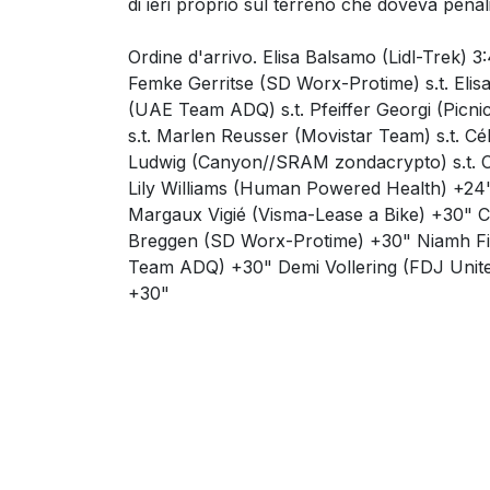
di ieri proprio sul terreno che doveva penal
Ordine d'arrivo. Elisa Balsamo (Lidl-Trek) 
Femke Gerritse (SD Worx-Protime) s.t. Elis
(UAE Team ADQ) s.t. Pfeiffer Georgi (Picnic
s.t. Marlen Reusser (Movistar Team) s.t. Cé
Ludwig (Canyon//SRAM zondacrypto) s.t. Cla
Lily Williams (Human Powered Health) +24
Margaux Vigié (Visma-Lease a Bike) +30" 
Breggen (SD Worx-Protime) +30" Niamh Fish
Team ADQ) +30" Demi Vollering (FDJ Uni
+30"