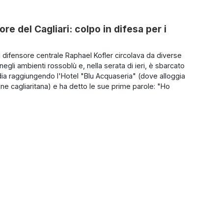
e del Cagliari: colpo in difesa per i
l difensore centrale Raphael Kofler circolava da diverse
egli ambienti rossoblù e, nella serata di ieri, è sbarcato
ia raggiungendo l'Hotel "Blu Acquaseria" (dove alloggia
ne cagliaritana) e ha detto le sue prime parole: "Ho