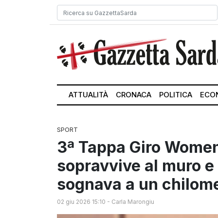
ATTUALITÀ
CRONACA
POLITICA
ECO
SPORT
3ª Tappa Giro Wome
sopravvive al muro e
sognava a un chilom
02 giu 2026 15:10
-
Carla Marongiu