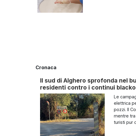
Cronaca
Il sud di Alghero sprofonda nel b
residenti contro i continui black
Le campagn
elettrica 
pozzi. Il 
mentre tra 
turisti pur di