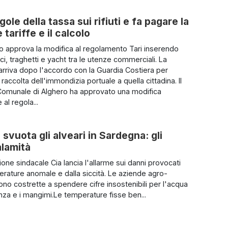
ole della tassa sui rifiuti e fa pagare la
tariffe e il calcolo
io approva la modifica al regolamento Tari inserendo
i, traghetti e yacht tra le utenze commerciali. La
arriva dopo l'accordo con la Guardia Costiera per
a raccolta dell'immondizia portuale a quella cittadina. Il
Comunale di Alghero ha approvato una modifica
 al regola...
 svuota gli alveari in Sardegna: gli
alamità
one sindacale Cia lancia l'allarme sui danni provocati
erature anomale e dalla siccità. Le aziende agro-
ono costrette a spendere cifre insostenibili per l'acqua
za e i mangimi.Le temperature fisse ben...