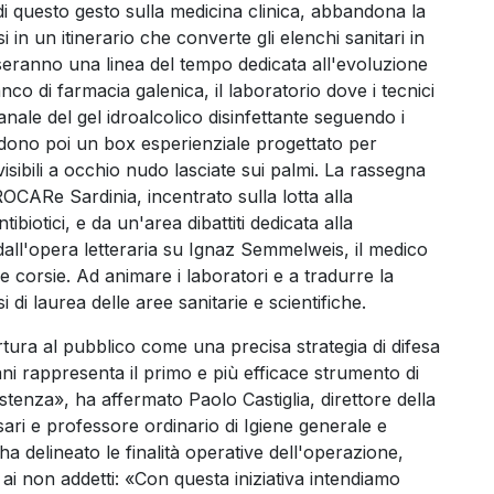
o di questo gesto sulla medicina clinica, abbandona la
in un itinerario che converte gli elenchi sanitari in
erseranno una linea del tempo dedicata all'evoluzione
nco di farmacia galenica, il laboratorio dove i tecnici
nale del gel idroalcolico disinfettante seguendo i
vedono poi un box esperienziale progettato per
sibili a occhio nudo lasciate sui palmi. La rassegna
OCARe Sardinia, incentrato sulla lotta alla
ibiotici, e da un'area dibattiti dedicata alla
dall'opera letteraria su Ignaz Semmelweis, il medico
e corsie. Ad animare i laboratori e a tradurre la
i di laurea delle aree sanitarie e scientifiche.
ertura al pubblico come una precisa strategia di difesa
mani rappresenta il primo e più efficace strumento di
istenza», ha affermato Paolo Castiglia, direttore della
sari e professore ordinario di Igiene generale e
 ha delineato le finalità operative dell'operazione,
 e ai non addetti: «Con questa iniziativa intendiamo