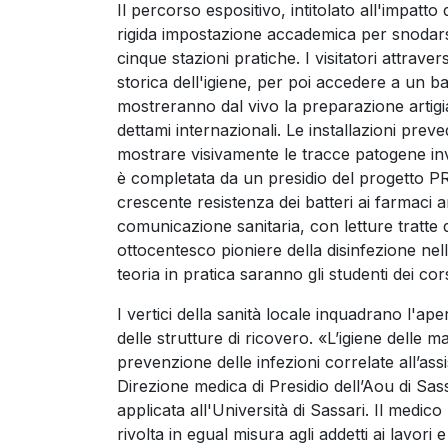
Il percorso espositivo, intitolato all'impatt
rigida impostazione accademica per snodarsi 
cinque stazioni pratiche. I visitatori attrav
storica dell'igiene, per poi accedere a un ba
mostreranno dal vivo la preparazione artigia
dettami internazionali. Le installazioni pre
mostrare visivamente le tracce patogene invi
è completata da un presidio del progetto PR
crescente resistenza dei batteri ai farmaci ant
comunicazione sanitaria, con letture tratte 
ottocentesco pioniere della disinfezione nell
teoria in pratica saranno gli studenti dei cors
I vertici della sanità locale inquadrano l'ap
delle strutture di ricovero. «L’igiene delle 
prevenzione delle infezioni correlate all’ass
Direzione medica di Presidio dell’Aou di Sas
applicata all'Università di Sassari. Il medico
rivolta in egual misura agli addetti ai lavori