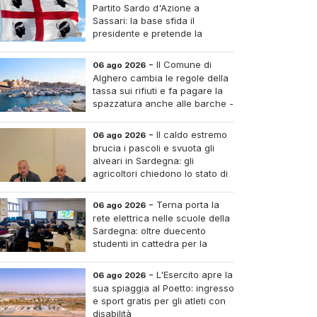
Partito Sardo d'Azione a
Sassari: la base sfida il
presidente e pretende la
convocazione del congresso
aordinario
-
Il Comune di
06 ago 2026
Alghero cambia le regole della
tassa sui rifiuti e fa pagare la
spazzatura anche alle barche -
Le tariffe e il calcolo
-
Il caldo estremo
06 ago 2026
brucia i pascoli e svuota gli
alveari in Sardegna: gli
agricoltori chiedono lo stato di
calamità
-
Terna porta la
06 ago 2026
rete elettrica nelle scuole della
Sardegna: oltre duecento
studenti in cattedra per la
transizione energetica
-
L'Esercito apre la
06 ago 2026
sua spiaggia al Poetto: ingresso
e sport gratis per gli atleti con
disabilità