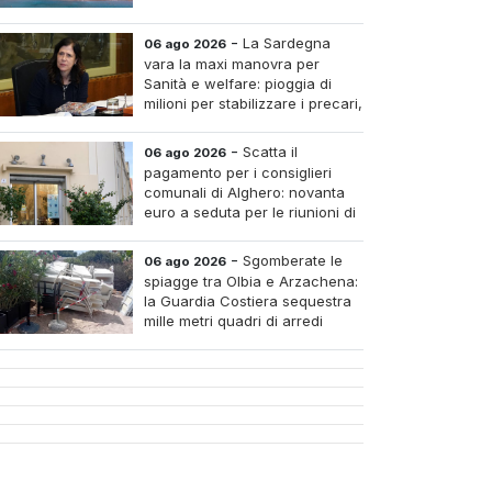
-
La Sardegna
06 ago 2026
vara la maxi manovra per
Sanità e welfare: pioggia di
milioni per stabilizzare i precari,
pagare i medici nei piccoli
tri e assumere infermieri fissi nelle case di riposo.
-
Scatta il
06 ago 2026
pagamento per i consiglieri
comunali di Alghero: novanta
euro a seduta per le riunioni di
luglio
-
Sgomberate le
06 ago 2026
spiagge tra Olbia e Arzachena:
la Guardia Costiera sequestra
mille metri quadri di arredi
abusivi