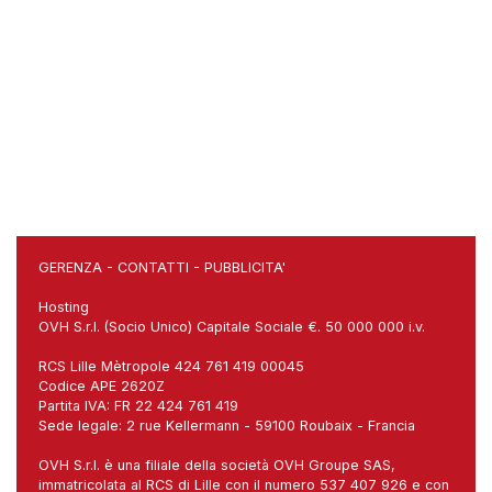
GERENZA
-
CONTATTI
-
PUBBLICITA'
Hosting
OVH S.r.l. (Socio Unico) Capitale Sociale €. 50 000 000 i.v.
RCS Lille Mètropole 424 761 419 00045
Codice APE 2620Z
Partita IVA: FR 22 424 761 419
Sede legale: 2 rue Kellermann - 59100 Roubaix - Francia
OVH S.r.l. è una filiale della società OVH Groupe SAS,
immatricolata al RCS di Lille con il numero 537 407 926 e con