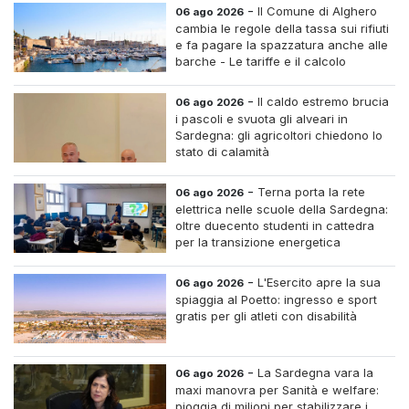
-
Il Comune di Alghero
06 ago 2026
cambia le regole della tassa sui rifiuti
e fa pagare la spazzatura anche alle
barche - Le tariffe e il calcolo
-
Il caldo estremo brucia
06 ago 2026
i pascoli e svuota gli alveari in
Sardegna: gli agricoltori chiedono lo
stato di calamità
-
Terna porta la rete
06 ago 2026
elettrica nelle scuole della Sardegna:
oltre duecento studenti in cattedra
per la transizione energetica
-
L'Esercito apre la sua
06 ago 2026
spiaggia al Poetto: ingresso e sport
gratis per gli atleti con disabilità
-
La Sardegna vara la
06 ago 2026
maxi manovra per Sanità e welfare:
pioggia di milioni per stabilizzare i