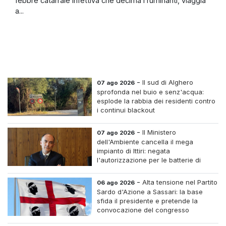
febbre catarrale infettiva che decima i ruminanti, viaggia
a...
-
Il sud di Alghero
07 ago 2026
sprofonda nel buio e senz'acqua:
esplode la rabbia dei residenti contro
i continui blackout
-
Il Ministero
07 ago 2026
dell'Ambiente cancella il mega
impianto di Ittiri: negata
l'autorizzazione per le batterie di
accumulo
-
Alta tensione nel Partito
06 ago 2026
Sardo d'Azione a Sassari: la base
sfida il presidente e pretende la
convocazione del congresso
straordinario