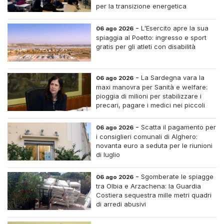
per la transizione energetica
-
L'Esercito apre la sua
06 ago 2026
spiaggia al Poetto: ingresso e sport
gratis per gli atleti con disabilità
-
La Sardegna vara la
06 ago 2026
maxi manovra per Sanità e welfare:
pioggia di milioni per stabilizzare i
precari, pagare i medici nei piccoli
centri e assumere infermieri fissi nelle
case di riposo.
-
Scatta il pagamento per
06 ago 2026
i consiglieri comunali di Alghero:
novanta euro a seduta per le riunioni
di luglio
-
Sgomberate le spiagge
06 ago 2026
tra Olbia e Arzachena: la Guardia
Costiera sequestra mille metri quadri
di arredi abusivi